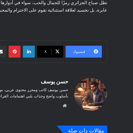
تظل صباح الجزائري رمزًا للجمال والحب، سواء في أدوارها ا
عابرة، بل تجسيد لعلاقة استثنائية تقوم على الاحترام والمحبة،
لينكدإن
بينتيريست
فيسبوك
‫X
حسن يوسف
حسن يوسف كاتب ومحرر محتوى عربي، مهتم 
بأسلوب واضح وجذاب يلبي اهتمامات القراء
موق
ع
الوي
ب
مقالات ذات صلة