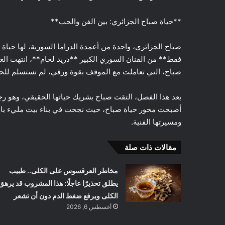
**حياة صباح الجزائري: بين الفن والحب**
فقط** من الفنان السوري الكبير **دريد لحام**، انتهت العلا
صباح، التي تعاملت مع الموقف بقوة ورقي، لم تستسلم لل
بعد هذا الفصل، التقت صباح بشريك حياتها الحقيقي، وهو رجل ل
أصبحت محور حياة صباح، حيث نجحت في بناء بيت مليء بالمح
ومسيرتها الفنية.
مقالات ذات صلة
مخاطر العرقسوس على الكلى.. طبيب
يطلق تحذيرًا عاجلًا: هذا المشروب قد يرهق
الكلى ويرفع ضغط الدم دون أن تشعر
أغسطس 6, 2026