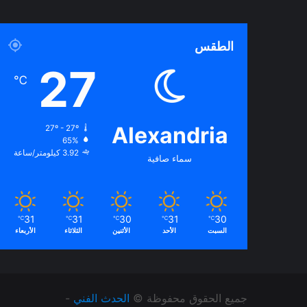
الطقس
27
℃
Alexandria
27º - 27º
65%
3.92 كيلومتر/ساعة
سماء صافية
31
31
30
31
30
℃
℃
℃
℃
℃
السبت
الأحد
الأثنين
الثلاثاء
الأربعاء
جميع الحقوق محفوظة ©
الحدث الفني
-