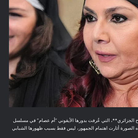
ح الجزائري**، التي عُرفت بدورها الأيقوني “أم عصام” في مسلسل
هذه الصورة أثارت اهتمام الجمهور، ليس فقط بسبب ظهورها الشبابي