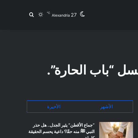
℃
27
بحث عن
الوضع المظلم
Alexandria
سل “باب الحارة”.
الأشهر
الأخيرة
“جماع الأقطن” يثير الجدل.. هل حذر
النبي ﷺ منه حقًا؟ داعية يحسم الحقيقة
كاملة