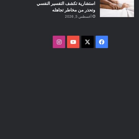
استشارية تكشف التفسير النفسي
وتحذر من مخاطر تجاهله
أغسطس 5, 2026
ف
ا
ي
X
Y
ن
س
o
س
ب
u
ت
و
T
ق
ك
u
ر
b
ا
e
م