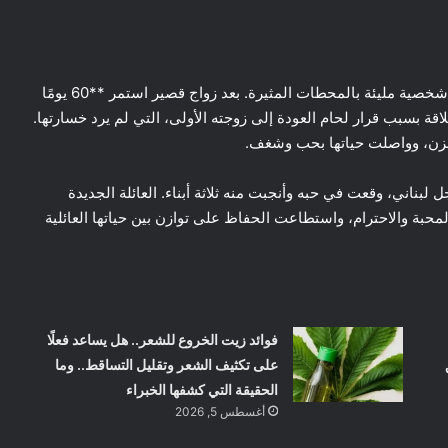
صباح الجزائري، واحدة من أعمدة الدراما السورية، لها حياة شخصية مليئة بالمحطات المثيرة. بعد زواج قصير استمر **60 يومًا
قة بسبب قرار لحام العودة إلى زوجته الأولى، التي لم يرد خسارتها.
حزن، وواصلت حياتها بحب وشغف.
بناني، وقعت في حبه وأنجبت منه ثلاثة أبناء. العائلة الجديدة
بة والاحترام، واستطاعت الحفاظ على توازن بين حياتها العائلية
فوائد زيت الخروع للشعر.. هل يساعد فعلًا
على تكثيف الشعر وتقليل التساقط.. وما
الحقيقة التي كشفها الخبراء
أغسطس 5, 2026