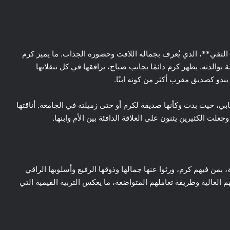
التقي**، الذي يُعرف بجماله اللافت وحضوره الجذاب. ما يميز كرم
والدته. يظهر كرم دائمًا بجانب صباح، يرافقها في كل تنقلاتها
يبدو كصديق مقرب أكثر من كونه ابنًا.
ي، حيث بدت وكأنها صديقة لكرم أو حتى زميلته في الجامعة. أناقتها
ت الكثيرين يثنون على العلاقة الدافئة بين الأم وابنها.
ثة، بمن فيهم كرم، ورثوا عنها جمالها وذوقها الرفيع وأسلوبها الراقي
هم العالية وطريقة تعاملهم المتواضعة، ما يعكس التربية القيمية التي