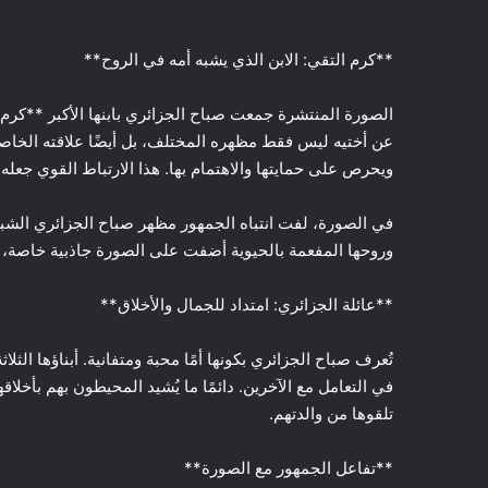
**كرم التقي: الابن الذي يشبه أمه في الروح**
الصورة المنتشرة جمعت صباح الجزائري بابنها الأكبر **كرم 
عن أختيه ليس فقط مظهره المختلف، بل أيضًا علاقته الخاصة ب
ويحرص على حمايتها والاهتمام بها. هذا الارتباط القوي جعله 
في الصورة، لفت انتباه الجمهور مظهر صباح الجزائري الشباب
وروحها المفعمة بالحيوية أضفت على الصورة جاذبية خاصة، وجعل
**عائلة الجزائري: امتداد للجمال والأخلاق**
تُعرف صباح الجزائري بكونها أمًا محبة ومتفانية. أبناؤها الثلا
في التعامل مع الآخرين. دائمًا ما يُشيد المحيطون بهم بأخلاق
تلقوها من والدتهم.
**تفاعل الجمهور مع الصورة**