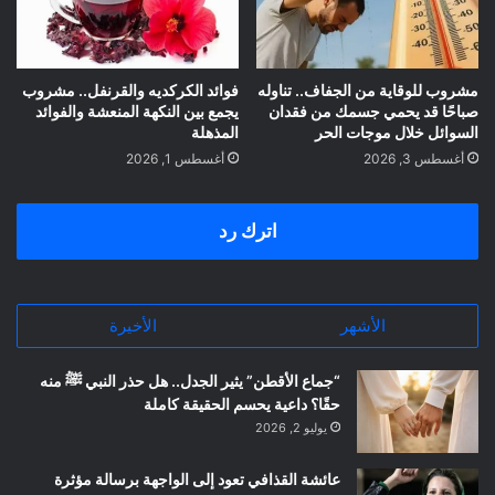
مشروب للوقاية من الجفاف.. تناوله
فوائد الكركديه والقرنفل.. مشروب
صباحًا قد يحمي جسمك من فقدان
يجمع بين النكهة المنعشة والفوائد
السوائل خلال موجات الحر
المذهلة
أغسطس 3, 2026
أغسطس 1, 2026
اترك رد
الأشهر
الأخيرة
“جماع الأقطن” يثير الجدل.. هل حذر النبي ﷺ منه
حقًا؟ داعية يحسم الحقيقة كاملة
يوليو 2, 2026
عائشة القذافي تعود إلى الواجهة برسالة مؤثرة