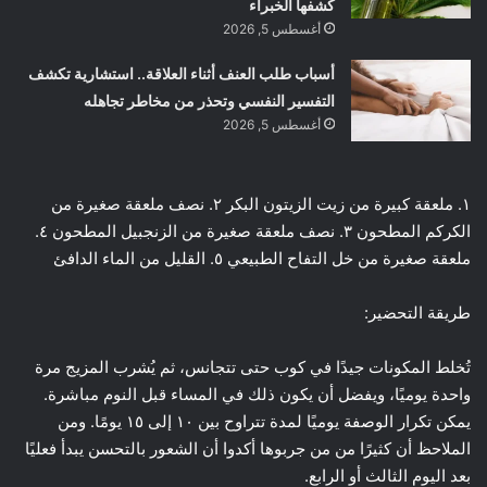
كشفها الخبراء
أغسطس 5, 2026
أسباب طلب العنف أثناء العلاقة.. استشارية تكشف
التفسير النفسي وتحذر من مخاطر تجاهله
أغسطس 5, 2026
١. ملعقة كبيرة من زيت الزيتون البكر ٢. نصف ملعقة صغيرة من
الكركم المطحون ٣. نصف ملعقة صغيرة من الزنجبيل المطحون ٤.
ملعقة صغيرة من خل التفاح الطبيعي ٥. القليل من الماء الدافئ
طريقة التحضير:
تُخلط المكونات جيدًا في كوب حتى تتجانس، ثم يُشرب المزيج مرة
واحدة يوميًا، ويفضل أن يكون ذلك في المساء قبل النوم مباشرة.
يمكن تكرار الوصفة يوميًا لمدة تتراوح بين ١٠ إلى ١٥ يومًا. ومن
الملاحظ أن كثيرًا من من جربوها أكدوا أن الشعور بالتحسن يبدأ فعليًا
بعد اليوم الثالث أو الرابع.