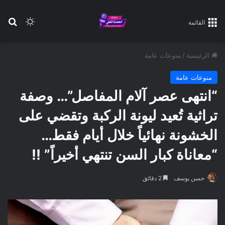
بح
الوضع ا
القائمة
الرئيسية
/
منوعات عامة
منوعات عامة
“انتهى عصر آلام المفاصل”… وصفة
تراثية تُعيد ليونة الركبة وتقضي على
الخشونة نهائياً خلال أيام فقط…
“معاناة كبار السن تنتهي أخيراً” !!
حسن يوسف
2 دقائق