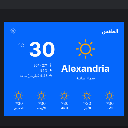
ي
X
Y
ن
س
o
س
ب
u
ت
الطقس
و
T
ق
30
℃
ك
u
ر
b
ا
Alexandria
30º - 27º
54%
e
م
4.48 كيلومتر/ساعة
سماء صافية
30
30
30
30
30
℃
℃
℃
℃
℃
الأحد
الأثنين
الثلاثاء
الأربعاء
الخميس