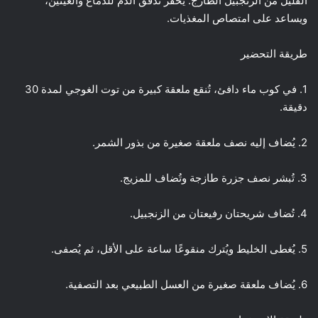
القليل من الزنجبيل الطازج: يُحفز تدفق الدم للدماغ والعينين،
ويساعد على امتصاص المغذيات.
طريقة التحضير
1. في كوب ماء دافئ، تُنقع ملعقة كبيرة من توت الغوجي لمدة 30
دقيقة.
2. يُضاف إليه نصف ملعقة صغيرة من بذور الشمر.
3. تُبشر نصف جزرة طازجة وتُضاف للمزيج.
4. تُضاف شريحتان رفيعتان من الزنجبيل.
5. يُغطى الخليط ويُترك منقوعًا ساعة على الأقل، ثم يُصفى.
6. يُضاف ملعقة صغيرة من العسل الطبيعي بعد التصفية.