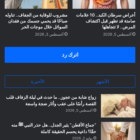
أعراض سرطان الكبد.. 10 علامات
مشروب للوقاية من الجفاف.. تناوله
صامتة قد تظهر قبل اكتشاف
صباحًا قد يحمي جسمك من فقدان
المرض.. لا تتجاهلها
السوائل خلال موجات الحر
أغسطس 5, 2026
أغسطس 3, 2026
اترك رد
الأشهر
الأخيرة
زواج شابة من عجوز.. ما حدث في ليلة الزفاف قلب
القصة رأسًا على عقب وأثار ضجة واسعة
أغسطس 5, 2026
“جماع الأقطن” يثير الجدل.. هل حذر النبي ﷺ منه
حقًا؟ داعية يحسم الحقيقة كاملة
يوليو 2, 2026