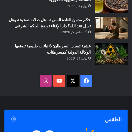
يوليو 11, 2026
حكم مدمن العادة السرية.. هل صلاته صحيحة وهل
تقبل عند الله؟ دار الإفتاء توضح الحكم الشرعي
أغسطس 5, 2026
عشبة تسبب السرطان: 6 نباتات طبيعية تصنفها
الوكالة الدولية كمسرطنات
يوليو 31, 2026
ف
ا
ي
X
Y
ن
س
o
س
ب
u
ت
الطقس
و
T
ق