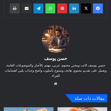
لينكدإن
بينتيريست
واتساب
تيلقرام
مشاركة عبر البريد
طباعة
حسن يوسف
حسن يوسف كاتب ومحرر محتوى عربي، مهتم بالأخبار والموضوعات العامة،
ويعمل على تقديم محتوى هادف ومتنوع بأسلوب واضح وجذاب يلبي اهتمامات
القراء.
موق
ع
الوي
مقالات ذات صلة
ب