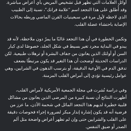
أوائل العلامات التي تظهر قبل تشخيص المريض بأي أعراض مباشرة.
وقد أُطلق على هذا التجعد اسم “علامة فرانك”، نسبة إلى الطبيب
الذي لاحظه لأول مرة في سبعينيات القرن الماضي وربطه بحالات
الإصابة باحتشاء عضلة القلب.
وتكمن الخطورة في أن هذا التجعد غالبًا ما يمرّ دون ملاحظة، لأنه قد
يبدو في البداية مجرد تغير بسيط في شكل الجلد، خصوصًا لدى كبار
السن أو أولئك الذين يعانون من جفاف البشرة أو ترهلات طبيعية. لكن
الدراسات الحديثة أوضحت أن هذا التغير قد يكون مرتبطًا بضعف
تدفق الدم في الأوعية الدقيقة، أو بترسب الدهون في الشرايين، وهي
عوامل رئيسية تؤدي إلى أمراض القلب المزمنة.
وفي دراسة نُشرت في مجلة الجمعية الأمريكية لأمراض القلب،
أظهرت النتائج أن نسبة كبيرة من المرضى الذين يعانون من مشاكل
قلبية خطيرة لديهم هذا التجعد المائل في شحمة الأذن، ما عزز من
فرضية أنه قد يكون إشارة إنذار مبكر لضرورة إجراء فحوصات دقيقة
على القلب والشرايين حتى وإن لم تظهر أعراض واضحة مثل ألم
الصدر أو ضيق التنفس.