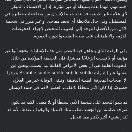
أجسامهم، مهما بدت بسيطة أو غير مؤثرة، إذ إن الاكتشاف المبكر
لأي علامة غير طبيعية قد ينقذ حياة الإنسان من مضاعفات خطيرة في
المستقبل. وفي حال ملاحظة أي تجعد مفاجئ أو غير مبرر في شحمة
الأذن، من الأفضل التوجه إلى الطبيب المختص لإجراء الفحوصات
اللازمة والاطمئنان على صحة القلب والدورة الدموية.
وفي الوقت الذي يتجاهل فيه البعض مثل هذه الإشارات بحجة أنها غير
مؤلمة أو لا تسبب انزعاجًا مباشرًا، فإن الحقيقة المؤكدة من خلال
البحوث الطبية هي أن بعض الأمراض القاتلة تبدأ بصمت وتعلن عن
نفسها عبر إشارات subtle subtle subtle subtle subtle لا يعرفها
إلا أصحاب المعرفة الطبية الدقيقة. وتبقى الوقاية خير من العلاج،
خصوصًا إذا كان الأمر متعلقًا بالقلب، العضو الأهم في جسد الإنسان.
قد يبدو التجعد على شحمة الأذن بسيطًا أو بلا معنى، لكنه قد يكون
صرخة صامتة من الجسد تطلب منك الانتباه والوقوف عندها، لأنه قد
يُنذر بشيء أكبر بكثير مما تتخيل.