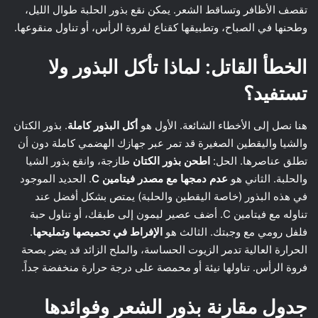
تقصف الأظافر وتساقط الشعر. يمكن نقع بذور الحلبة طوال الليل،
وطحنها في الصباح، وتطبيقها كقناع لفروة الرأس، أو تناول منقوعها.
الخطأ القاتل: لماذا تأكل البذور ولا
تستفيد؟
هنا نصل إلى الأخطاء الشائعة. الأول هو
أكل البذور كاملة
. بذور الكتان
والشيا واليقطين الصغيرة قد تمر عبر جهازك الهضمي كاملة دون أن
تطلق عناصرها. الحل:
اطحن بذور الكتان
طازجة، وانقع بذور الشيا
والحلبة. الثاني هو
عدم دمجها مع مصدر فيتامين C
. الحديد الموجود
في هذه البذور (خاصة اليقطين والحلبة) يمتص بشكل أفضل عند
تناوله مع فيتامين C. أضف عصير ليمون إلى طبقك، أو تناول حبة
فلفل رومي مع وجبتك. الثالث هو
الإفراط في تحميصها وتمليحها
.
الحرارة العالية تدمر الزيوت الحساسة، والملح الزائد قد يضر بصحة
فروة الرأس. تناولها نيئة أو محمصة على درجة حرارة منخفضة جداً.
جدول مقارنة بذور الشعر وفوائدها