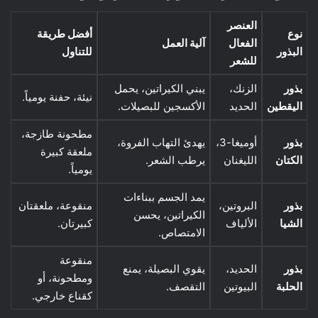
العنصر
نوع
أفضل طريقة
الفعال
آلية العمل
البذور
للتناول
للشعر
بذور
الزنك،
يبني الكيراتين، يحمل
نيئة، حفنة يومياً.
اليقطين
الحديد
الأكسجين للبصيلات.
مطحونة طازجة،
بذور
أوميغا-3،
يهدئ التهاب الفروة،
ملعقة كبيرة
الكتان
الليغنان
يرطب الشعر.
يومياً.
يمد الجسم ببناءات
بذور
البروتين،
منقوعة، ملعقتان
الكيراتين، يحسن
الشيا
الألياف
كبيرتان.
الامتصاص.
منقوعة
بذور
الحديد،
يقوي البصيلة، يمنع
ومطحونة، أو
الحلبة
البيوتين
التقصف.
كقناع خارجي.