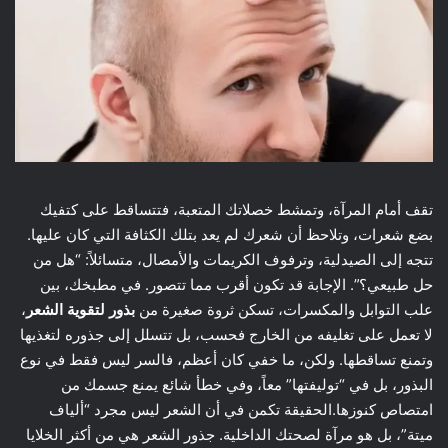
تقف أمام المرآة، وتمشط خصلاتك المتعبة، فتتساقط على كتفيك
بضع شعرات، وتلاحظ أن شعرك لم يعد بتلك الكثافة التي كان عليها.
تتجه إلى الصيدلية، وترفوف الكريمات والأمصال، متسائلاً: “هل من
حل طبيعي؟”. الإجابة قد تكون أقرب مما تتصور. في مطبخك، بين
علب التوابل والمكسرات، تسكن ثروة صغيرة من
بذور لتقوية الشعر
،
لا تعمل على تغليفه من الخارج فحسب، بل تتسلل إلى جذوره لتغذيها
وتمنع تساقطها. ولكن، ما خفي كان أعظم، فالسر ليس فقط في نوع
البذور، بل في “توليفتها” معاً، وفي خطأ شائع يمنع جسمك من
امتصاص كنوزها.الحقيقة تكمن في أن الشعر ليس مجرد “ألياف
ميتة”، بل هو مرآة لصحتك الداخلية. جذور الشعر هي من أكثر الخلايا