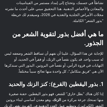
نشاطاً في جسمك، وتحتاج إلى إمداد مستمر من الفيتامينات
والمعادن والأحماض الدهنية. هذا التحقيق مبني على أحدث ما نشرته
مجلات الأمراض الجلدية والتغذية في 2026، وسيقدم لك خريطة
“بذور الشعر” الكاملة.
ما هي أفضل بذور لتقوية الشعر من
الجذور.
للإجابة عن هذا السؤال، علينا أن نفهم أن تساقط الشعر وضعفه ليس
له سبب واحد. قد يكون نقصاً في الزنك، أو فقراً في الحديد، أو
التهابات في فروة الرأس، أو نقصاً في البروتين. البذور التي سنذكرها
الآن هي “فريق متكامل”، كل واحدة منها تعالج سبباً مختلفاً.
1. بذور اليقطين (القرع): كنز الزنك والحديد
إذا كان هناك “بطل خارق” للشعر، فهو بذور اليقطين. حفنة صغيرة
منها تمنحك جرعة مركزة من
الزنك
، وهو معدن أساسي لبناء بروتين
الشعر (الكيراتين)، وتنظيم عمل الغدد الدهنية في الفروة. نقص الزنك