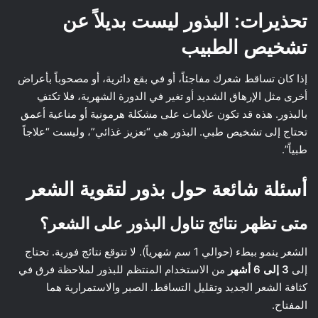
تحذيرات: البذور ليست بديلاً عن
تشخيص الطبيب
إذا كان تساقط شعرك مفاجئاً، أو في بقع دائرية، أو مصحوباً بأعراض
أخرى مثل الإرهاق الشديد أو تغير في الدورة الشهرية، فلا تكتفِ
بالبذور. هذه قد تكون علامات على مشكلة هرمونية أو مناعية أعمق
تحتاج إلى تشخيص طبي. البذور هي “تعزيز غذائي”، وليست “علاجاً
طبياً”.
أسئلة شائعة حول بذور لتقوية الشعر
متى تظهر نتائج تناول البذور على الشعر؟
الشعر ينمو ببطء (حوالي 1 سم شهرياً). لا تتوقع نتائج فورية. تحتاج
إلى
3 إلى 6 أشهر
من الاستخدام المنتظم للبذور لملاحظة فرق في
كثافة الشعر الجديد وتقليل التساقط. الصبر والاستمرارية هما
المفتاح.