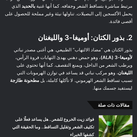
مرتبط مباشرة بتساقط الشعر وجفافه. كما أنها غنية
بالحديد
الذي
يحمل الأكسجين إلى البصيلات. تناولها نيئة وغير مملحة للحصول على
أقصى فائدة.
2. بذور الكتان: أوميغا-3 والليغنان
بذور الكتان هي “مضاد الالتهاب” الطبيعي. هي أغنى مصدر نباتي
لأوميغا-3 (ALA)
، وهو حمض دهني يهدئ التهابات فروة الرأس،
ويرطب الشعر من الداخل، ويمنع التقصف. كما أنها تحتوي على
الليغنان
، وهو مركب نباتي قد يساعد في توازن الهرمونات التي
تسبب تساقط الشعر الهرموني. لا تأكلها كاملة، بل
مطحونة طازجة
ليستفيد جسمك منها.
مقالات ذات صلة
فوائد زيت الخروع للشعر.. هل يساعد فعلًا على
تكثيف الشعر وتقليل التساقط.. وما الحقيقة التي
كشفها الخبراء