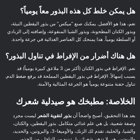
هل يمكن خلط كل هذه البذور معاً يومياً؟
نعم، هذا هو الأفضل. يمكنك صنع “ميكس” من بذور اليقطين النيئة،
وبذور الكتان المطحونة، وبذور الشيا المنقوعة، وإضافته إلى الزبادي
أو السلطة يومياً. هذا يمنحك كل العناصر الغذائية في جرعة واحدة.
هل هناك أضرار من الإفراط في تناول البذور؟
نعم. الإفراط في بذور الكتان (أكثر من 3 ملاعق كبيرة يومياً) قد
يسبب إسهالاً. الإفراط في بذور اليقطين المملحة قد يرفع ضغط الدم.
تناول حفنة متنوعة يومياً هو الجرعة المثالية والآمنة.
الخلاصة: مطبخك هو صيدلية شعرك
بعد هذا التحقيق، أصبح واضحاً أن
بذور لتقوية الشعر
ليست مجرد
وصفة شعبية، بل هي علم غذائي متكامل. بذور اليقطين، والكتان،
والشيا، والحلبة، تقدم لك الزنك، والأوميغا-3، والبروتين، والحديد،
والبيوتين. هي لا تدهن شعرك، بل تبنيه من الداخل، من الجذور.