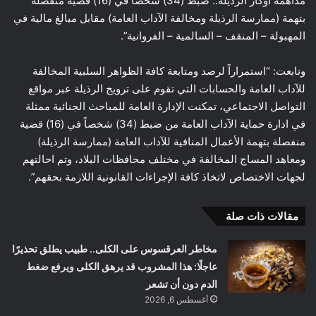
مداهمة أوكار الرذيلة.. ضبط (34) شخصاً في (16) قضية منفصلة
بتهمة (ممارسة الرذيلة ومخالفة الآداب العامة) مقابل مبالغ مالية في
المهبولة – المنقف – السالمية – الفروانية”.
وتابعت: “استمراراً لرصد ومتابعة كافة الظواهر السلبية المخالفة
للآداب العامة والحسابات التي تقوم على ترويج الرذيلة عبر مواقع
التواصل الاجتماعي، تمكنت الإدارة العامة للمباحث الجنائية ممثلة
في ادارة حماية الآداب العامة من ضبط (34) شخصاً في (16) قضية
منفصلة بتهمة الأعمال المنافية للآداب العامة (ممارسة الرذيلة)
ومعاهد المساج المخالفة في مختلف محافظات البلاد، وتم احالتهم
لجهات الاختصاص لاتخاذ كافة الإجراءات القانونية اللازمة بحقهم”.
مقالات ذات صلة
مخاطر العرقسوس على الكلى.. طبيب يطلق تحذيرًا
عاجلًا: هذا المشروب قد يرهق الكلى ويرفع ضغط
الدم دون أن تشعر
أغسطس 6, 2026