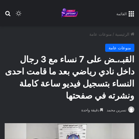
بح
الوضع ا
القائمة
الرئيسية
/
منوعات عامة
منوعات عامة
القبـ،ـض على 7 نساء مع 3 رجال
داخل نادي رياضي بعد ما قامت احدى
النساء بتسجيل فيديو ساعة كاملة
ونشرته في صفحتها
نسرين محمد
دقيقة واحدة