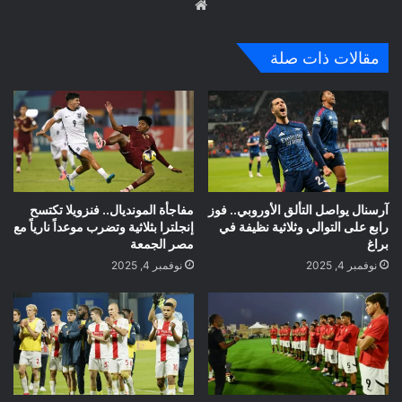
موق
ع
الوي
مقالات ذات صلة
ب
آرسنال يواصل التألق الأوروبي.. فوز
مفاجأة المونديال.. فنزويلا تكتسح
رابع على التوالي وثلاثية نظيفة في
إنجلترا بثلاثية وتضرب موعداً نارياً مع
براغ
مصر الجمعة
نوفمبر 4, 2025
نوفمبر 4, 2025