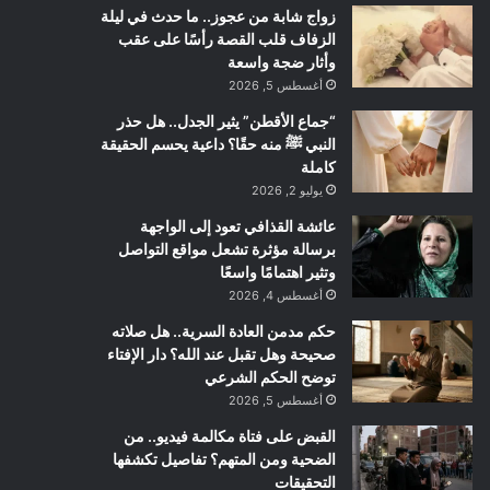
زواج شابة من عجوز.. ما حدث في ليلة
الزفاف قلب القصة رأسًا على عقب
وأثار ضجة واسعة
أغسطس 5, 2026
“جماع الأقطن” يثير الجدل.. هل حذر
النبي ﷺ منه حقًا؟ داعية يحسم الحقيقة
كاملة
يوليو 2, 2026
عائشة القذافي تعود إلى الواجهة
برسالة مؤثرة تشعل مواقع التواصل
وتثير اهتمامًا واسعًا
أغسطس 4, 2026
حكم مدمن العادة السرية.. هل صلاته
صحيحة وهل تقبل عند الله؟ دار الإفتاء
توضح الحكم الشرعي
أغسطس 5, 2026
القبض على فتاة مكالمة فيديو.. من
الضحية ومن المتهم؟ تفاصيل تكشفها
التحقيقات