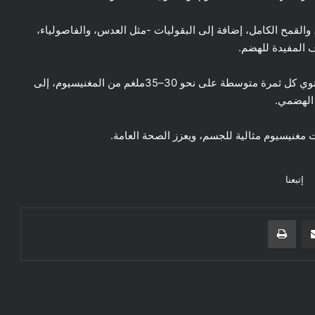
، والقمح الكامل، إضافة إلى البقوليات -مثل العدس، والفاصولياء،
ف المفيدة للهضم.
أما الموز، فيعد خياراً سريعاً وسهلاً لزيادة المغنيسيوم، إذ تحتوي كل ثمرة متوسطة على نحو 30–35ملغم من المغنيسيوم، إلى
 الهضمي.
مغنيسيوم مثالية للجسم، ويعزز الصحة العامة.
إتبعنا
مشاركة عبر البريد
طباعة