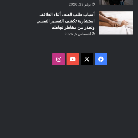
يوليو 23, 2026
أسباب طلب العنف أثناء العلاقة..
استشارية تكشف التفسير النفسي
وتحذر من مخاطر تجاهله
أغسطس 5, 2026
ف
ا
ي
X
Y
ن
س
o
س
ب
u
ت
و
T
ق
ك
u
ر
b
ا