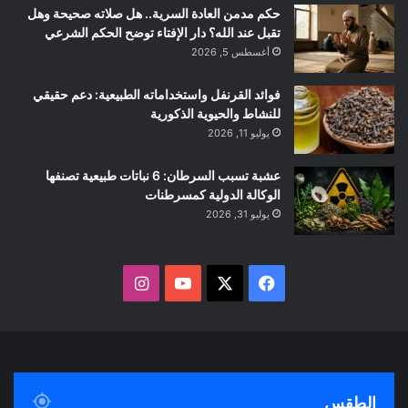
حكم مدمن العادة السرية.. هل صلاته صحيحة وهل
تقبل عند الله؟ دار الإفتاء توضح الحكم الشرعي
أغسطس 5, 2026
فوائد القرنفل واستخداماته الطبيعية: دعم حقيقي
للنشاط والحيوية الذكورية
يوليو 11, 2026
عشبة تسبب السرطان: 6 نباتات طبيعية تصنفها
الوكالة الدولية كمسرطنات
يوليو 31, 2026
ف
ا
ي
X
Y
ن
س
o
س
ب
u
ت
الطقس