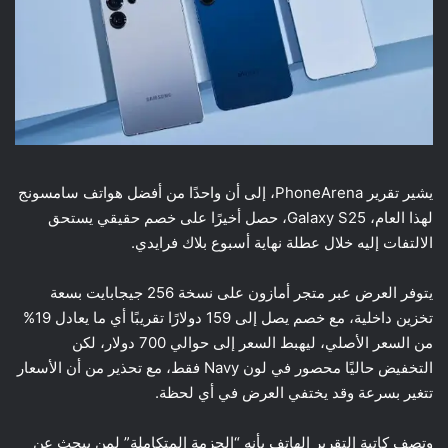
يشير تقرير PhoneArena، إلى أن واحدًا من أفضل هواتف سامسونج
لهذا العام، Galaxy S25، حصل أخيرًا على خصم حقيقي يستحق
الالتفات إليه خلال عطلة نهاية أسبوع بلاك فرايدي.
يتوفر العرض عبر متجر أمازون على نسخة 256 جيجابايت بسعة
تخزين داخلية، مع خصم يصل إلى 159 دولارًا تقريبًا أي ما يعادل 19%
من السعر الأصلي، ليهبط السعر إلى حوالي 700 دولار، لكن
التخفيض حاليًا محصور في لون Navy فقط، مع تحذير من أن الأسعار
تتغير بسرعة وقد يختفي العرض في أي لحظة.
وتصف كاتبة التقرير الهاتف بأنه “الحزمة المتكاملة” لمن يبحث عن