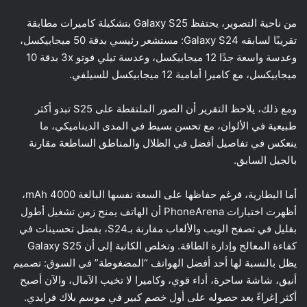
من ناحية التصوير، يحتفظ Galaxy S25 بتشكيلة كاميرات مطابقة
تقريبًا لسابقه Galaxy S24: مستشعر رئيسي بدقة 50 ميجابيكسل،
وعدسة واسعة جدًا 12 ميجابيكسل، وعدسة تيلي فوتو 3x بدقة 10
ميجابيكسل، مع كاميرا أمامية 12 ميجابيكسل للسيلفي.
ومع ذلك، يلاحظ التقرير أن الصور الملتقطة على S25 تبدو أكثر
طبيعية في الألوان، مع تحسن بسيط في المدى الديناميكي، ما
ينعكس في تفاصيل أفضل في الظلال والمناطق الساطعة مقارنة
بالجيل السابق.
أما البطارية، فرغم حفاظها على السعة نفسها البالغة 4000 mAh،
أظهرت اختبارات PhoneArena أن الهاتف يمنح زمن تشغيل أطول
بقليل في تصفح الويب والألعاب مقارنة بـS24، بفضل تحسينات في
كفاءة المعالج وإدارة الطاقة. وتخلص الكاتبة إلى أن Galaxy S25
يظل بالنسبة لها أحد أفضل الهواتف “المضغوطة” في السوق: تصميم
أنيق، شاشة ساحرة، أداء قوي، وكاميرا لا تخيب الآمال، والآن أصبح
أكثر إغراءً بعد حصوله على أول خصم كبير في موسم بلاك فرايدي.