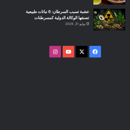
عشبة تسبب السرطان: 6 نباتات طبيعية
تصنفها الوكالة الدولية كمسرطنات
يوليو 31, 2026
ف
ا
ي
X
Y
ن
س
o
س
ب
u
ت
و
T
ق
ك
u
ر
b
ا