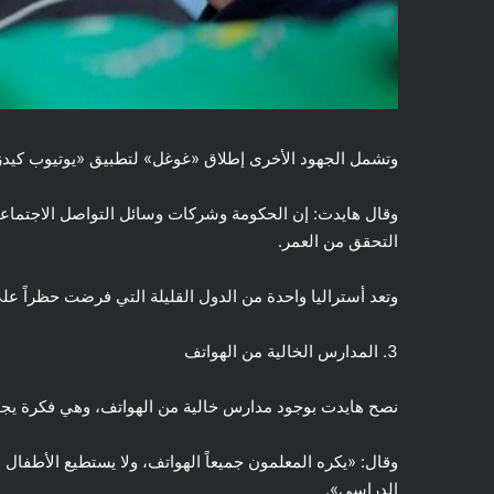
وتشمل الجهود الأخرى إطلاق «غوغل» لتطبيق «يوتيوب كيدز» منفصل في عام 2015، وبه محت
وقال هايدت: إن الحكومة وشركات وسائل التواصل الاجتماعي 
التحقق من العمر.
وتعد أستراليا واحدة من الدول القليلة التي فرضت حظراً على و
3. المدارس الخالية من الهواتف
نصح هايدت بوجود مدارس خالية من الهواتف، وهي فكرة يجب
وقال: «يكره المعلمون جميعاً الهواتف، ولا يستطيع الأطفال ا
الدراسي».