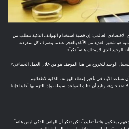
 الاقتصادي العالمي: إن قضية استخدام الهواتف الذكية تتطلب من
مية هو شعور العديد من الآباء بالعجز عندما يتصرف كل بمفرده،
لوحيد الذي لا يمتلك هاتفاً ذكياً».
، والسبيل الوحيد للخروج من هذا الموقف هو من خلال العمل الجماعي».
 تساعد الآباء في تأخير إعطاء الهواتف الذكية لأطفالهم
 تحتاجان»، وتابع أن «تلك القواعد بسيطة، وإذا التزم بها أغلبنا فإننا
الأطفال هواتف ذكية قبل سن 14، وقال: «دعهم يمتلكون هاتفاً تقليدياً، لكن تذكر أن الهاتف الذكي ليس هاتفاً
لأغراض يمكن للعالم من خلاله الوصول إلى أطفالك».