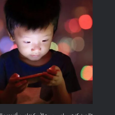
قالت شبكة «سي إن بي سي» الأميركية: إن مسألة تحديد ال