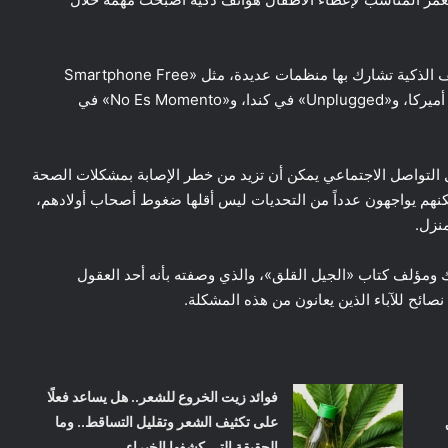
وذكرت أن هناك حركة عالمية تدعو لطفولة خالية من الهواتف الذكية تشارك بها منظمات عديدة، مثل «Smartphone Free
Childhood» في المملكة المتحدة، و«Wait Until 8th» في أميركا، و«Unplugged» في كندا، و«No Es Momento» في
ل التواصل الاجتماعي يمكن أن تزيد من خطر الإصابة بمشكلات الصحة
كنهم يواجهون عدداً من التحديات ليس أقلها ضغوط أصحاب أولادهم،
نزل.
ك ومؤلف كتاب «الجيل القلق»، والذي وصفته بأنه أحد العقول
نصائح للآباء الذين يعانون من هذه المشكلة.
فوائد زيت الخروع للشعر.. هل يساعد فعلًا
على تكثيف الشعر وتقليل التساقط.. وما
الحقيقة التي كشفها الخبراء