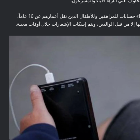
وف التي أثارها الآباء والمشرعون.
على سبيل المثال، قدم موقع «إنستغرام» التابع لشركة «ميتا» حسابات للمراهقين وللأطفال الذين تقل أعمارهم عن 16 عاماً،
ها إلا من قبل الوالدين، ويتم إسكات الإشعارات خلال أوقات معينة.