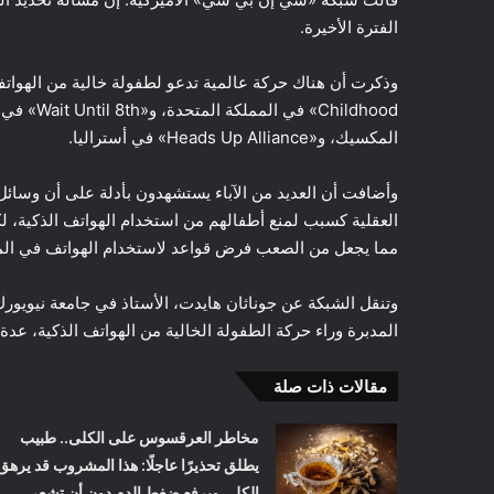
الفترة الأخيرة.
المكسيك، و«Heads Up Alliance» في أستراليا.
وأضافت أن العديد من الآباء يستشهدون بأدلة على أن وسائ
العقلية كسبب لمنع أطفالهم من استخدام الهواتف الذكية، ل
مما يجعل من الصعب فرض قواعد لاستخدام الهواتف في الم
وتنقل الشبكة عن جوناثان هايدت، الأستاذ في جامعة نيويور
المدبرة وراء حركة الطفولة الخالية من الهواتف الذكية، عدة 
مقالات ذات صلة
مخاطر العرقسوس على الكلى.. طبيب
يطلق تحذيرًا عاجلًا: هذا المشروب قد يرهق
الكلى ويرفع ضغط الدم دون أن تشعر