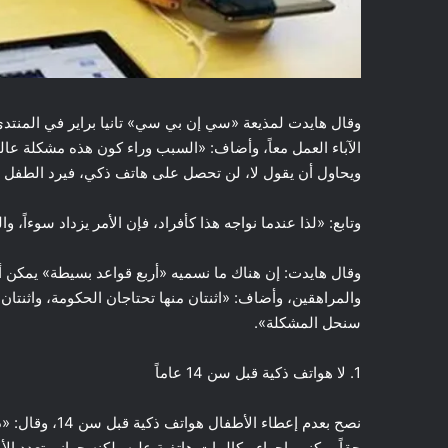
وقال هايدت لمذيعة «سي إن بي سي» تانيا براير في المنتدى
الآباء العمل معاً، وأضاف: «السبب وراء كون هذه مشكلة عال
ويحاول أن يقول لا، لن تحصل على هاتف ذكي، فيرد الطفل أنه ا
وتابع: «لذا عندما نواجه هذا كأفراد، فإن الأمر يزداد سوءاً
وقال هايدت: إن هناك ما نسميه «أربع قواعد بسيطة» يمكن أن
والمراهقين، وأضاف: «اثنتان منها تحتاجان الحكومة، واثنتان لا
سنحل المشكلة».
1. لا هواتف ذكية قبل سن 14 عاماً
نصح بعدم إعطاء 
حقاً يمكنهم إجراء مكالمات هاتفية عليه، لكنه جهاز متعدد ا