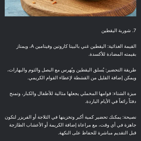
7. شوربة اليقطين
القيمة الغذائية: اليقطين غني بالبيتا كاروتين وفيتامين A، ويمتاز
بقيمته المضادة للأكسدة.
طريقة التحضير: يُسلق اليقطين ويُهرس مع البصل والثوم والبهارات،
ويمكن إضافة القليل من القشطة لإعطاء القوام الكريمي.
ميزة الشتاء: قوامها المخملي يجعلها مثالية للأطفال والكبار، وتمنح
دفئاً رائعاً في الأيام الباردة.
نصيحة: يمكنك تحضير كمية أكبر وتخزينها في الثلاجة أو الفريزر لتكون
جاهزة في أي وقت، مع مراعاة إضافة الكريمة أو الأعشاب الطازجة
قبل التقديم مباشرة للحفاظ على النكهة.