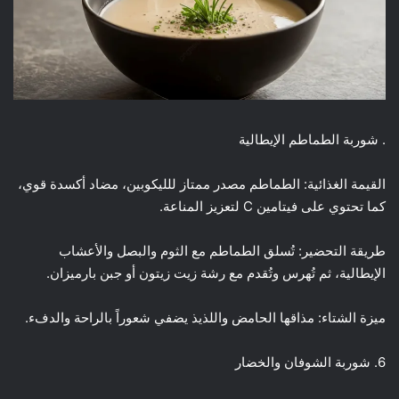
. شوربة الطماطم الإيطالية
القيمة الغذائية: الطماطم مصدر ممتاز للليكوبين، مضاد أكسدة قوي،
كما تحتوي على فيتامين C لتعزيز المناعة.
طريقة التحضير: تُسلق الطماطم مع الثوم والبصل والأعشاب
الإيطالية، ثم تُهرس وتُقدم مع رشة زيت زيتون أو جبن بارميزان.
ميزة الشتاء: مذاقها الحامض واللذيذ يضفي شعوراً بالراحة والدفء.
6. شوربة الشوفان والخضار