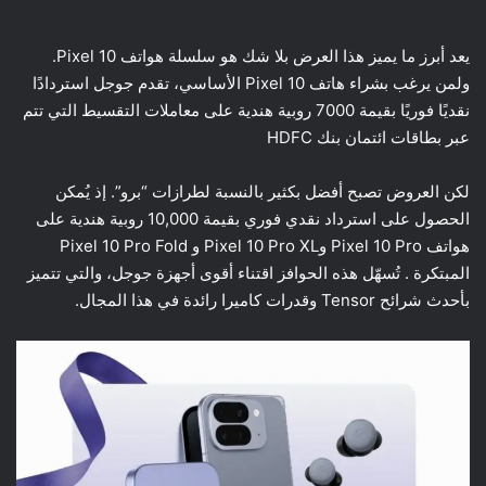
يعد أبرز ما يميز هذا العرض بلا شك هو سلسلة هواتف Pixel 10.
ولمن يرغب بشراء هاتف Pixel 10 الأساسي، تقدم جوجل استردادًا
نقديًا فوريًا بقيمة 7000 روبية هندية على معاملات التقسيط التي تتم
عبر بطاقات ائتمان بنك HDFC
لكن العروض تصبح أفضل بكثير بالنسبة لطرازات “برو”. إذ يُمكن
الحصول على استرداد نقدي فوري بقيمة 10,000 روبية هندية على
هواتف Pixel 10 Pro وPixel 10 Pro XL و Pixel 10 Pro Fold
المبتكرة . تُسهّل هذه الحوافز اقتناء أقوى أجهزة جوجل، والتي تتميز
بأحدث شرائح Tensor وقدرات كاميرا رائدة في هذا المجال.