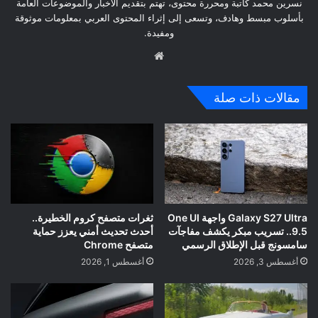
نسرين محمد كاتبة ومحررة محتوى، تهتم بتقديم الأخبار والموضوعات العامة
بأسلوب مبسط وهادف، وتسعى إلى إثراء المحتوى العربي بمعلومات موثوقة
ومفيدة.
موق
ع
الوي
مقالات ذات صلة
ب
Galaxy S27 Ultra واجهة One UI
ثغرات متصفح كروم الخطيرة..
9.5.. تسريب مبكر يكشف مفاجآت
أحدث تحديث أمني يعزز حماية
سامسونج قبل الإطلاق الرسمي
متصفح Chrome
أغسطس 3, 2026
أغسطس 1, 2026