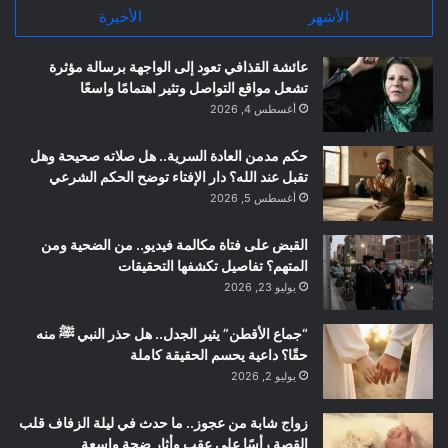
الأشهر
الأخيرة
عائشة القذافي تعود إلى الواجهة برسالة مؤثرة
تشعل مواقع التواصل وتثير اهتمامًا واسعًا
أغسطس 4, 2026
حكم مدمن العادة السرية.. هل صلاته صحيحة وهل
تقبل عند الله؟ دار الإفتاء توضح الحكم الشرعي
أغسطس 5, 2026
القبض على فتاة مكالمة فيديو.. من الضحية ومن
المتهم؟ تفاصيل تكشفها التحقيقات
يوليو 23, 2026
“جماع الأقطن” يثير الجدل.. هل حذر النبي ﷺ منه
حقًا؟ داعية يحسم الحقيقة كاملة
يوليو 2, 2026
زواج شابة من عجوز.. ما حدث في ليلة الزفاف قلب
القصة رأسًا على عقب وأثار ضجة واسعة