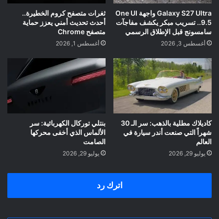
Galaxy S27 Ultra واجهة One UI
ثغرات متصفح كروم الخطيرة..
9.5.. تسريب مبكر يكشف مفاجآت
أحدث تحديث أمني يعزز حماية
سامسونج قبل الإطلاق الرسمي
متصفح Chrome
أغسطس 3, 2026
أغسطس 1, 2026
كاديلاك مطلية بالذهب: سر الـ 30
بنتلي توركال الكهربائية: سر
شهراً التي صنعت أندر سيارة في
الألماس الذي أخفى محركها
العالم
الصامت
يوليو 29, 2026
يوليو 29, 2026
اترك رد