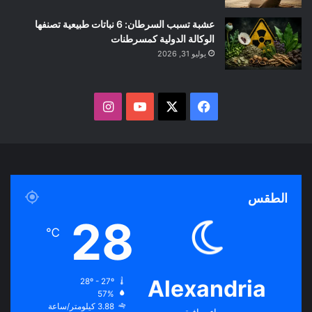
عشبة تسبب السرطان: 6 نباتات طبيعية تصنفها
الوكالة الدولية كمسرطنات
يوليو 31, 2026
ف
ا
ي
X
Y
ن
س
o
س
ب
u
ت
الطقس
و
T
ق
28
℃
ك
u
ر
b
ا
Alexandria
28º - 27º
57%
e
م
3.88 كيلومتر/ساعة
سماء صافية