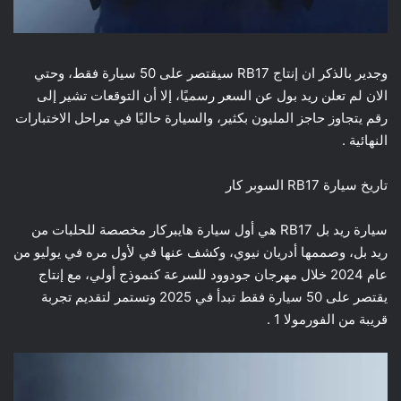
وجدير بالذكر ان إنتاج RB17 سيقتصر على 50 سيارة فقط، وحتي
الان لم تعلن ريد بول عن السعر رسميًا، إلا أن التوقعات تشير إلى
رقم يتجاوز حاجز المليون بكثير، والسيارة حاليًا في مراحل الاختبارات
النهائية .
تاريخ سيارة RB17 السوبر كار
سيارة ريد بل RB17 هي أول سيارة هايبركار مخصصة للحلبات من
ريد بل، وصممها أدريان نيوي، وكشف عنها في لأول مره في يوليو من
عام 2024 خلال مهرجان جودوود للسرعة كنموذج أولي، مع إنتاج
يقتصر على 50 سيارة فقط تبدأ في 2025 وتستمر لتقديم تجربة
قريبة من الفورمولا 1 .