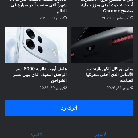
أحدث تحديث أمني يعزز حماية
شهراً التي صنعت أندر سيارة في
متصفح Chrome
العالم
أغسطس 1, 2026
يوليو 29, 2026
بنتلي توركال الكهربائية: سر
هاتف أوبو ببطارية 8000: سر
الألماس الذي أخفى محركها
الوحش النحيف الذي ينهي عصر
الصامت
الشواحن
يوليو 29, 2026
يوليو 29, 2026
اترك رد
الأشهر
الأخيرة