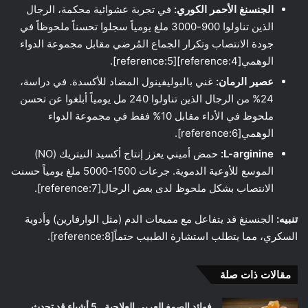
الجنسنغ الأحمر الكوري:
في تجربة عشوائية محكمة، الرجال
الذين تناولوا 900-3000 ملغ يومياً سجلوا تحسناً ملحوظاً في
جودة الانتصاب وتكرار الجماع المُرضي مقابل مجموعة الدواء
الوهمي[reference:4][reference:5].
عصير الرمان:
غني بالبوليفينول المضاد للأكسدة. في دراسة،
24% من الرجال الذين تناولوا 240 مل يومياً أبلغوا عن تحسن
ملحوظ في الأداء مقابل 10% فقط في مجموعة الدواء
الوهمي[reference:6].
L-arginine:
حمض أميني يعزز إنتاج أكسيد النيتريك (NO)
الموسع للأوعية الدموية. جرعات 1500-5000 ملغ يومياً حسنت
الانتصاب بشكل ملحوظ لدى بعض الرجال[reference:7].
تنبيه:
الجنسنغ قد يتفاعل مع مميعات الدم (مثل الوارفارين) وأدوية
السكري، مما يتطلب استشارة الطبيب حتماً[reference:8].
مقالات ذات صلة
فوائد الصمغ العربي العلاجية.. 5 أشياء قد تحدث