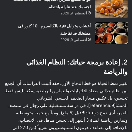
لجسمك عند تناوله بانتظام
أغسطس 9, 2026
أعشاب وتوابل غنية بالكالسيوم.. 10 كنوز في
مطبخك قد تفاجئك
أغسطس 9, 2026
2. إعادة برمجة حياتك: النظام الغذائي
والرياضة
تغيير نمط الحياة هو خط الدفاع الأول. فقد أثبتت الدراسات أن الجمع
بين نظام غذائي مضاد للالتهابات والتمارين الرياضية يمكنه ليس فقط
تحسين، بل
عكس
مسار الضعف الجنسي الشرياني
المنشأ[reference:9]. في دراسة مستقبلية على رجال في منتصف
العمر، أدى دمج دواء تادالافيل (5 ملغ) يومياً مع حمية متوسطية
وتمارين رياضية لمدة 3 أشهر إلى تحسن مذهل في الانتصاب،
بالإضافة إلى تضاعف هرمون التستوستيرون تقريباً (من 270 إلى