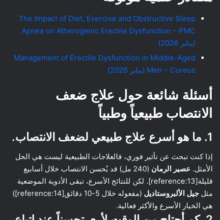
The Impact of Diet, Exercise and Obstructive Sleep
Apnea on Atherogenic Erectile Dysfunction – PMC
(يناير 2026)
Management of Erectile Dysfunction in Middle-Aged
Men – Cureus (يناير 2026)
أسئلة شائعة حول علاج ضعف
الانتصاب طبيعياً وطبياً
1. ما هو أسرع علاج طبيعي لضعف الانتصاب.
إذا كنت تبحث عن تأثير فوري، فالعلاجات الطبيعية ليست هي الحل
الأمثل.
عصير الرمان
(240 مل) قد يُحسن الانتصاب خلال أسابيع
قليلة[reference:13]. لكن للنتائج الأسرع، تبقى الأدوية الموضعية
مثل
جيل الألبروستاديل
(مفعوله خلال 5-10 دقائق[reference:14])
هي الخيار الأسرع والأكثر فعالية.
2. كم أحتاج من الوقت لأرى تحسناً عند اتباع