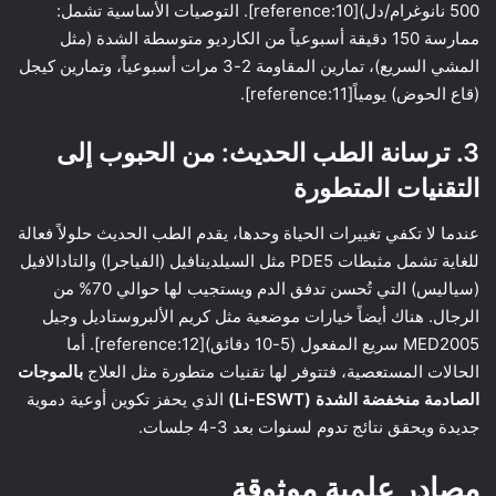
500 نانوغرام/دل)[reference:10]. التوصيات الأساسية تشمل:
ممارسة 150 دقيقة أسبوعياً من الكارديو متوسطة الشدة (مثل
المشي السريع)، تمارين المقاومة 2-3 مرات أسبوعياً، وتمارين كيجل
(قاع الحوض) يومياً[reference:11].
3. ترسانة الطب الحديث: من الحبوب إلى
التقنيات المتطورة
عندما لا تكفي تغييرات الحياة وحدها، يقدم الطب الحديث حلولاً فعالة
للغاية تشمل مثبطات PDE5 مثل السيلدينافيل (الفياجرا) والتادالافيل
(سياليس) التي تُحسن تدفق الدم ويستجيب لها حوالي 70% من
الرجال. هناك أيضاً خيارات موضعية مثل كريم الألبروستاديل وجيل
MED2005 سريع المفعول (5-10 دقائق)[reference:12]. أما
الحالات المستعصية، فتتوفر لها تقنيات متطورة مثل العلاج
بالموجات
الصادمة منخفضة الشدة (Li-ESWT)
الذي يحفز تكوين أوعية دموية
جديدة ويحقق نتائج تدوم لسنوات بعد 3-4 جلسات.
مصادر علمية موثوقة