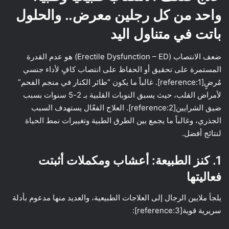
واحد من كل رجلين معرض.. والحلول
باتت في متناول اليد
ضعف الانتصاب (Erectile Dysfunction – ED) هو عدم القدرة
المستمرة على تحقيق أو الحفاظ على انتصاب كافٍ لأداء جنسي
مُرضٍ[reference:1]. غالباً ما يكون “طائر الكنار في منجم الفحم”
لأمراض القلب، حيث يسبق النوبات القلبية بـ 2-5 سنوات بسبب
ضيق الشرايين[reference:2]. العلاج الفعّال يستهدف السبب
الجذري، وغالباً ما يجمع بين الطرق الطبية وتغييرات نمط الحياة
لنتائج أفضل.
1. كنز الطبيعة: أعشاب ومكملات أثبتت
فعاليتها
يلجأ ملايين الرجال إلى العلاجات الطبيعية، والعديد منها مدعوم بأدلة
سريرية قوية[reference:3]: