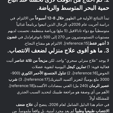
حمية البحر المتوسط والرياضة.
تبدأ النتائج الأولية في الظهور
خلال 8-12 أسبوعاً
من الالتزام. في
دراسة أجريت عام 2026م، الرجال الذين اتبعوا برنامجاً غذائياً
متوسطياً مع دواء تادالافيل (5 ملغ) ورياضة منتظمة، تحسنت لديهم
مستويات التستوستيرون من 270 إلى 500 نانوغرام/دل في
غضون
3 أشهر فقط
[reference:15]. الالتزام هو مفتاح النجاح.
3. ما هو أقوى علاج منزلي لضعف الانتصاب.
لا يوجد “علاج منزلي سحري” واحد، لكن
مزيجاً من ثلاثة عناصر
أثبت
فعالية قوية: 1)
تمارين كيجل
اليومية لتقوية عضلات
الحوض[reference:16]، 2)
تناول الجنسنغ الأحمر الكوري
(900-
3000 ملغ يومياً) لتعزيز أكسيد النيتريك[reference:17]، 3)
شرب
عصير الرمان
(240 مل) الغني بمضادات الأكسدة[reference:18].
الأهم من أي وصفة هو مراجعة طبيبك لتحديد السبب الجذري
للمشكلة أولاً.
في ختام هذا الدليل الشامل لعام 2026، يتضح أن
علاج ضعف
الانتصاب طبيعياً وطبياً
لم يعد مجرد أمنية، بل واقعاً ملموساً. من