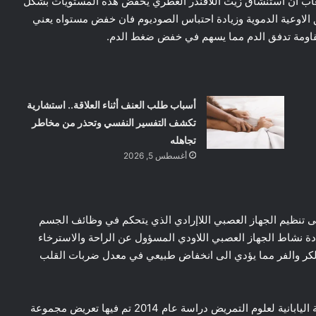
عاب ان استنشاق زيت اللافندر العطري يخفض هذه المستويات بشكل
لاوعية الدموية وزيادة احتباس الصوديوم فان خفض مستواه يعني
مقاومة تدفق الدم مما يسهم في خفض ضغط الدم.
أسباب طلب العنف أثناء العلاقة.. استشارية
تكشف التفسير النفسي وتحذر من مخاطر
تجاهله
أغسطس 5, 2026
ر على تنظيم الجهاز العصبي اللاإرادي الذي يتحكم في وظائف الجسم
ة نشاط الجهاز العصبي اللاودي المسؤول عن الراحة والاسترخاء
لكر والفر مما يؤدي الى انخفاض طبيعي في معدل ضربات القلب
من الناحية العلمية المدعمة بالدراسات نشرت مجلة الجمعية اليابانية لعلوم التمريض دراسة عام 2014 تم فيها تعريض مجموعة