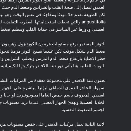
العميق ليصل إلى صحة القلب والشرايين وضغط الدم حيث يشكل
angustifolia والتي تخطت استخداماتها العطرية الت
العصبي ودورها غير المباشر في حماية القلب وتنظيم ضغط ا
التوتر المستمر يرفع مستويات هرمون الكورتيزول وهرمون ا
ضغط الدم بشكل مؤقت لكن عندما يصبح التوتر مزمنا تتحول ه
خطر الاصابة بارتفاع ضغط الدم المزمن وتصلب الشرايين وال
النوبات القلبية هنا يأتي دور نبتة اللافندر بتركيبتها الكيميائي
تحتوي نبتة اللافندر على مجموعة معقدة من المركبات النشط
بسهولة الحاجز الدموي الدماغي ليؤثرا مباشرة على الجهاز
العصبي المعروف باسم حمض الغاما امينوبيوتيريك او جابا 
الخلايا العصبية ويهدئ الجهاز العصبي عندما تزيد مستويات 
الجسم للضغوط النفسية.
الالية الثانية تعمل مركبات اللافندر على خفض مستويات ه