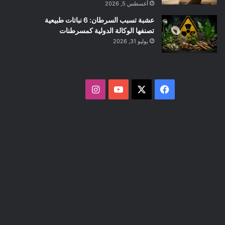
أغسطس 5, 2026
عشبة تسبب السرطان: 6 نباتات طبيعية
تصنفها الوكالة الدولية كمسرطنات
يوليو 31, 2026
ف
ا
ي
X
Y
ن
س
o
س
ب
u
ت
و
T
ق
ك
u
ر
b
ا