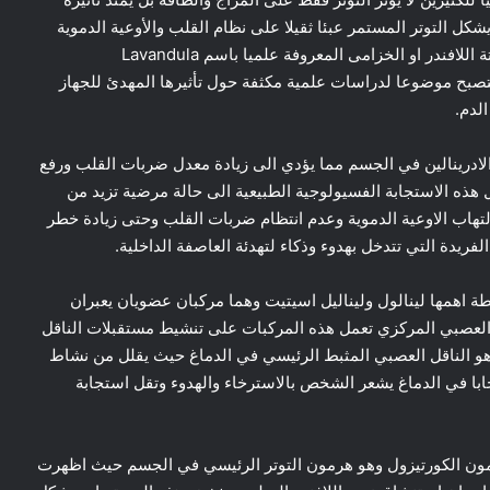
 التوتر المستمر عبئا ثقيلا على نظام القلب والأوعية الدموية
لكن الطبيعة تقدم حلا مهدئا ومفاجئا في نفس الوقت وهو نبتة اللافندر او الخزامى المعروفة علميا باسم Lavandula
قليدية لتصبح موضوعا لدراسات علمية مكثفة حول تأثيرها المهدئ للجهاز
لدم.
لادرينالين في الجسم مما يؤدي الى زيادة معدل ضربات القلب ورفع
ذه الاستجابة الفسيولوجية الطبيعية الى حالة مرضية تزيد من
تهاب الاوعية الدموية وعدم انتظام ضربات القلب وحتى زيادة خطر
ة الفريدة التي تتدخل بهدوء وذكاء لتهدئة العاصفة الداخلية.
ة اهمها لينالول وليناليل اسيتيت وهما مركبان عضويان يعبران
 العصبي المركزي تعمل هذه المركبات على تنشيط مستقبلات الناقل
وهو الناقل العصبي المثبط الرئيسي في الدماغ حيث يقلل من نشاط
جابا في الدماغ يشعر الشخص بالاسترخاء والهدوء وتقل استجابة
رمون الكورتيزول وهو هرمون التوتر الرئيسي في الجسم حيث اظهرت