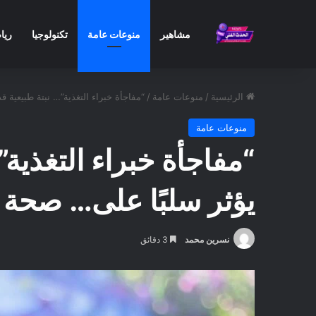
مشاهير
منوعات عامة
تكنولوجيا
ريا
الرئيسية
/
منوعات عامة
/
“مفاجأة خبراء التغذية”… نبتة طبيعية 
منوعات عامة
“مفاجأة خبراء التغذية”
يؤثر سلبًا على… صحة 
نسرين محمد
3 دقائق