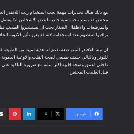
مع ذلك هناك تحذيرات مهمة يجب استخدام زيت اللافندر الع
مختص قد يسبب حساسية جلدية لبعض الاشخاص لذا يفضل اختب
والمرضعات والاطفال الصغار يجب ان يستشيروا الطبيب ق
يراقبوا ضغطهم عند استخدامه لانه قد يعزز تأثير الادوية الخ
ان نبتة اللافندر المتواضعة تقدم لنا هدية ثمينة من الطبيع
للتوتر وبالتالي حليف طبيعي لصحة القلب والاوعية الدموية
داخلي اعمق وصحة قلبية اكثر متانة مع ضرورة التاكيد على
قبل الطبيب المختص.
لينكدإن
بينتيريست
فيسبوك
‫X