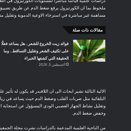
دراسات علمية قياسا مباشرا لمستويات الكورتيزول في الل
ملحوظ بما ان الكورتيزول يرفع ضغط الدم عن طريق تضييق ا
مساهمة غير مباشرة في استرخاء الاوعية الدموية وتقليل 
مقالات ذات صلة
فوائد زيت الخروع للشعر.. هل يساعد فعلًا
على تكثيف الشعر وتقليل التساقط.. وما
الحقيقة التي كشفها الخبراء
أغسطس 5, 2026
الالية الثالثة تشير ابحاث الى ان اللافندر قد يكون له تأثي
التلقائية مثل ضربات القلب وضغط الدم حيث يساعد في زياد
وتقليل نشاط الجهاز العصبي الودي المسؤول عن استجابة ا
وخفض ضغط الدم.