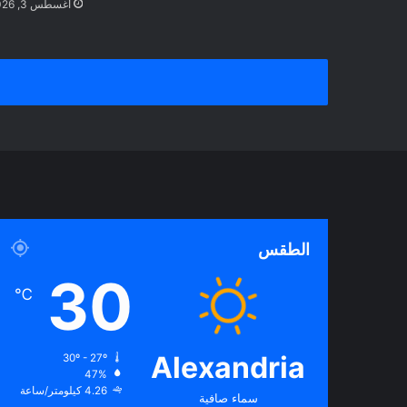
أغسطس 3, 2026
الطقس
30
℃
Alexandria
30º - 27º
47%
4.26 كيلومتر/ساعة
سماء صافية