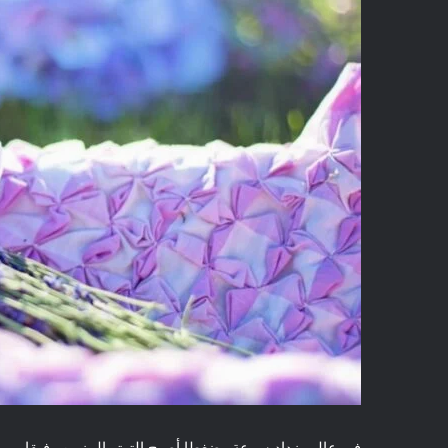
في عالم يزداد سرعة وضغطا أصبح التوتر المزمن رفيقا يوميا ل