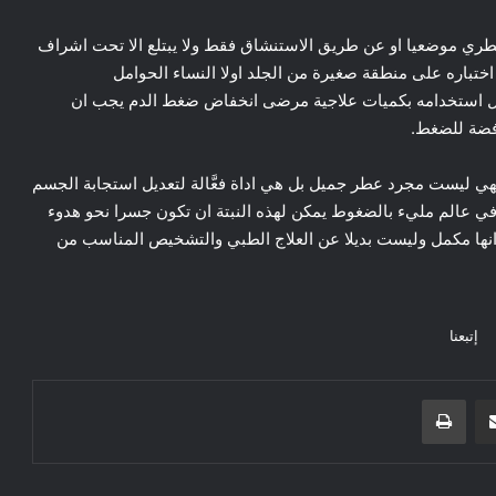
طري موضعيا او عن طريق الاستنشاق فقط ولا يبتلع الا تحت اشراف
اره على منطقة صغيرة من الجلد اولا النساء الحوامل
بل استخدامه بكميات علاجية مرضى انخفاض ضغط الدم يجب ان
افضة للضغط.
ة فهي ليست مجرد عطر جميل بل هي اداة فعَّالة لتعديل استجابة الجسم
 في عالم مليء بالضغوط يمكن لهذه النبتة ان تكون جسرا نحو هدوء
 انها مكمل وليست بديلا عن العلاج الطبي والتشخيص المناسب من
إتبعنا
مشاركة عبر البريد
طباعة