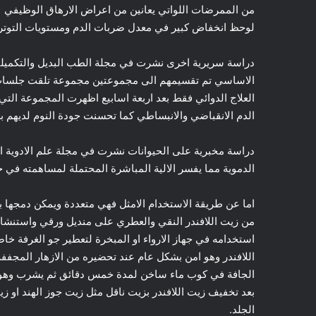
من الممرضات اللواتي يعانين من اعراض الارهاق الوظيفي لا
لوحظ انخفاض كبير في معدل ضربات الدم ومستويات التوتر 
دراسة سريرية اخرى نشرت في مجلة الطب البديل والتكميل
الاساسي تم تقسيمهم الى مجموعتين مجموعة تلقت جلسات اس
العلاج الدوائي فقط بعد اربعة اسابيع اظهرت المجموعة التي
الدم الانقباضي والانبساطي كما تحسنت جودة النوم لديهم
دراسة مخبرية على الحيوانات نشرت في مجلة علم الادوية ال
الدموية مما يفسر الالية المباشرة المحتملة لمساهمته ف
اما عن طريقة الاستخدام الامثل فهي متعددة ويمكن دمجها 
من زيت اللافندر النقي والعطري على منديل ورقي واستنشاق
استخدامه في جهاز الارواء او المبخرة لتعطير جو الغرفة خ
اللافندر وهو امن بشكل عام عند تحضيره من الازهار المجففة 
الجافة في كوب ماء ساخن لمدة خمس دقائق ثم يشرب وهو د
بعد تخفيف زيت اللافندر بزيت ناقل مثل زيت جوز الهند او زي
الجلد.