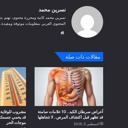
نسرين محمد
نسرين محمد كاتبة ومحررة محتوى، تهتم بت
المحتوى العربي بمعلومات موثوقة ومفيدة.
موق
ع
الوي
ب
مقالات ذات صلة
أعراض سرطان الكبد.. 10 علامات صامتة
مشروب للوقاية من
قد تظهر قبل اكتشاف المرض.. لا تتجاهلها
قد يحمي جسمك م
موجات الحر
أغسطس 5, 2026