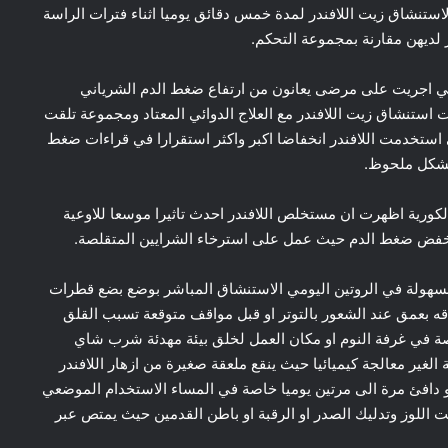
ستنشاق زيت اللافندر لمدة خمس دقائق يوميا اثناء فترات الراسة
لديهن مقارنة بمجموعة التحكم.
ي اجريت على مرضى يعانون من ارتفاع ضغط الدم الشرياني
تنشاق زيت اللافندر مع العلاج الدوائي المعتاد ومجموعة تلقت
 استخدمت اللافندر انخفاضا اكبر واكثر استقرارا في قراءات ضغط
 بشكل ملحوظ.
كورية اظهرت ان مستخلص اللافندر احدث تاثيرا موسعا للاوعية
ي خفض ضغط الدم حيث عمل على استرخاء الشرايين المتقلصة.
بسهولة في الروتين اليومي الاستنشاق المباشر بوضع بضع قطرات
ه بعمق عند الشعور بالتوتر او قبل مواقف متوقعة تسبب القلق
اصة في غرفة النوم او مكان العمل لخلق بيئة مهدئة شرب شاي
الغير معالجة كيميائيا حيث ينقع ملعقة صغيرة من ازهار اللافندر
افئ مرة الى مرتين يوميا خاصة في المساء الاستخدام الموضعي
ت اللوز وتدليك الصدر او الرقبة او باطن القدمين حيث يمتص عبر