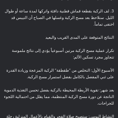
3. لف الركبة بقطعة قماش قطنية دافئة واتركها لمدة ساعة أو طوال
الليل. ستلاحظ بعد مسح الركبة وغسلها في الصباح أن التيبس قد
اختفى تماماً.
النتائج المتوقعة على المدى القريب والبعيد
تكرار عملية مسح الركبة مرتين أسبوعياً يؤدي إلى نتائج ملموسة
تتجاوز مجرد تسكين الألم:
الأسبوع الأول: التخلص من “طقطقة” الركبة المزعجة وزيادة القدرة
على ثني المفصل بالكامل بفضل استمرار مسح الركبة.
بعد شهر: تقوية الأربطة المحيطة بالركبة بفضل تحسن التغذية الدموية
الناتجة عن دورة مسح الركبة المنتظمة، مما يقلل من احتمالية اللجوء
للجراحات.
النشاط اليومي: ستصبح صلاة الفجر والقيام بالأعمال المنزلية رحلة