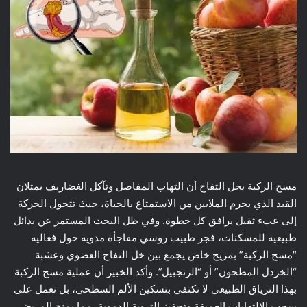
مسح الركبة بخل التفاح أن التهاب المفاصل وتآكل الغضاريف يمثلان
القيد الذي يحرم الملايين من الاستمتاع بالحياة، حيث تتحول الحركة
إلى عبء ثقيل يرافق كل خطوة. وفي ظل البحث المستمر عن بدائل
طبيعية للمسكنات، فجر طبيب روسي مفاجأة مدوية حول فعالية
“مسح الركبة” بمزيج خاص يجمع بين خل التفاح العضوي وعشبة
“الخردل المطحون” أو “الزنجبيل”. وأكد الخبير أن عملية مسح الركبة
بهذا الترياق الطبيعي لا تكتفي بتسكين الألم السطحي، بل تعمل على
سحب الالتهابات العميقة وتحفيز التروية الدموية، مما يمنح المريض