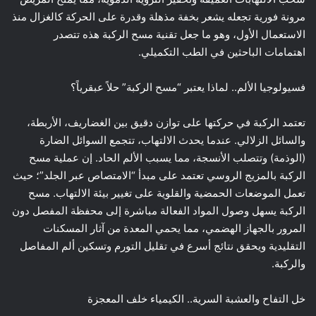
مرونة فورية تجعله يشعر بخفة مذهلة وقدرة على الحركة كالغزال منذ
الاستعمال الأول، وهو ما جعل تقنية مسح الركبة هذه تتصدر
اهتمامات الباحثين في الطب التكميلي.
فسيولوجيا الألم.. لماذا يعتبر “مسح الركبة” حلاً عبقرياً؟
تعتمد الركبة في حركتها على توازن دقيق بين الغضاريف، الأربطة،
والسائل الزلالي. عندما يحدث الالتهاب، تتجمع السوائل الضارة
(الوذمة) وتتصلب الأنسجة، مما يسبب الألم الحاد. إن عملية مسح
الركبة بالمزيج الروسي تعتمد على مبدأ “الامتصاص عبر الجلد”؛ حيث
تعمل الموضعات الحمضية والقلوية على تغيير بيئة الالتهاب. مسح
الركبة يسهل وصول المواد الفعالة مباشرة إلى محفظة المفصل دون
المرور بالجهاز الهضمي، مما يحمي المعدة من آثار المسكنات
التقليدية ويحقق نتائج أسرع في تقليل التورم وتسكين ألم المفاصل
والركبة.
خل التفاح والعشبة السرية.. الكيمياء خلف المعجزة