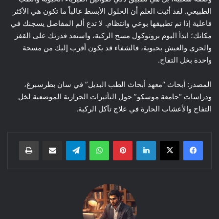
الطبيعي. لقد أثبت العلم أن الحلول الأبسط غالباً ما تكون هي الأكثر
فاعلية إذا تم تطبيقها بوعي وانتظام. لا تدع ألم المفاصل يسجنك في
مكانك؛ ابدأ اليوم بروتوكول مسح الركبة، واستعد قدرتك على القفز
والجري والعيش بحيوية، فالشفاء قد يكون أقرب إليك من مسحة
واحدة بخل التفاح.
المصدر: أبحاث “معهد أبحاث الطب البديل” في سان بطرسبرغ،
ودراسات “جامعة موسكو” حول التأثيرات الحرارية الموضعية لخل
التفاح والأعشاب الحارة في علاج تآكل الركبة.
لينكدإن
بينتيريست
واتساب
تيلقرام
مشاركة عبر البريد
طباعة