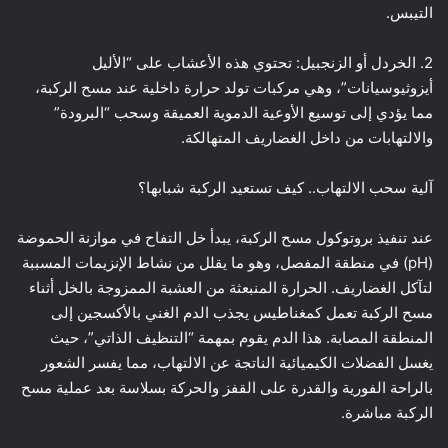
التيبس.
2. الخردل أو الزنجبيل: تحتوي هذه الأعشاب على “الأليل
أيزوثيوسيانات”، وهي مركبات تولد حرارة داخلية عند مسح الركبة،
مما يؤدي إلى توسيع الأوعية الدموية العميقة وسحب “البرودة”
والالتهابات من داخل الغضاريف المتهالكة.
آلية سحب الالتهاب.. كيف تستعيد الركبة شبابها؟
عند تنفيذ بروتوكول مسح الركبة، يبدأ خل التفاح في موازنة الحموضة
(pH) في منطقة المفصل، وهو ما يقلل من نشاط الإنزيمات المسببة
لتآكل الغضاريف. الحرارة المنبعثة من العشبة الممزوجة بالخل أثناء
مسح الركبة تعمل كمغناطيس يجذب الدم الغني بالأكسجين إلى
المنطقة المصابة. هذا الدم يقوم بمهمة “التنظيف الذاتي”، حيث
يغسل الفضلات الكيميائية الناتجة عن الالتهاب، مما يفسر الشعور
بالراحة الفورية والقدرة على القفز والحركة بسلاسة بعد عملية مسح
الركبة مباشرة.