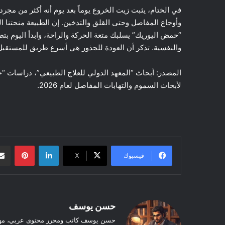
في الختام، يثبت زيت الخروع يوماً بعد يوم أنه أكثر من مجر
وأوجاع المفاصل وحتى القلق والتدخين. إن الطبيعة منحتنا ال
“حمض اليوريك” يسلبك متعة الحركة والراحة، وابدأ اليوم بت
والنفسية. تذكر أن العودة للجذور هي أسرع طريق للمستقبل، 
المصدر: أبحاث “المعهد الدولي للعلاج الطبيعي”، دراسات “جام
لأبحاث السموم والتهابات المفاصل لعام 2026.
لينكدإن
بينتيريست
فيسبوك
‫X
حسن يوسف
حسن يوسف كاتب ومحرر محتوى عربي، مهتم 