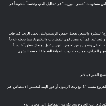
سبوعياً؛ ستلاحظ انخفاض مستويات “حمض اليوريك” في تحاليل الدم، وتحسناً ملحوظاً في
لزج” للبشرة والشعر. بفضل حمض الريسينوليك، يعمل الزيت كمرطب
تجاعيد. كما أنه مضاد قوي للفطريات والبكتيريا، مما يجعله علاجاً
ج الداخل وتطهيره من “حمض اليوريك”، بل يمنحك مظهراً خارجياً
وقرح الفراش، مما يجعله زيت الصيانة الشاملة للجسم البشري.
ح الخبراء بالآتي:
التخفيف بزيت ناقل: نظراً لكثافته العالية، يفضل خلط زيت الخروع بنسبة 1:1 مع زيت الزيتون أو جوز الهند لتحسين الامتصاص عبر
ي قام زيت الخروع بتحريكه من المفاصل إلى مجرى الدم.