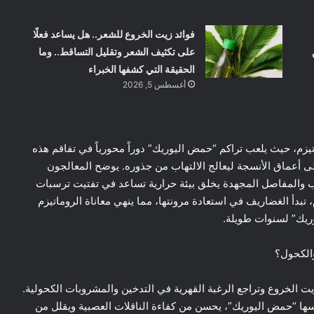
فوائد زيت الخروع للشعر.. هل يساعد فعلًا
على تكثيف الشعر وتقليل التساقط.. وما
الحقيقة التي كشفها الخبراء
أغسطس 5, 2026
يزم، حيث يلعب تراكم “حمض اليوريك” دوراً محورياً في تفاقم هذه
لى أعماق الأنسجة ليعالج الالتهاب من جذوره. يوضح المعالجون
ب والمفاصل المجهدة يخلق بيئة حرارية تساعد في تفتيت ترسبات
دأ الغضاريف في استعادة مرونتها، مما ينهي معاناة الروماتيزم
وريك” لسنوات طويلة.
والكحول؟
الخروع وتراجع الرغبة القهرية في التدخين والمشروبات الكحولية.
ها “حمض اليوريك”، يحسن من كفاءة الناقلات العصبية ويقلل من