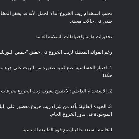
تجنب استخدام زيت الخروع أثناء الحمل: لأنه قد يحفز المخ
طبي في حالات معينة.
تحذيرات هامة واحتياطات السلامة العامة
رغم الفوائد المذهلة لزيت الخروع في خفض “حمض اليوريك”،
1. اختبار الحساسية: ضع كمية صغيرة من الزيت على جزء م
حكة).
2. الاستخدام الداخلي: لا ينصح بشرب زيت الخروع بجرعات كبيرة دون استشارة طبية، لأنه ملين قوي جداً قد يسبب جفافاً.
3. الجودة العالية: تأكد من شراء زيت خروع معصور على الب
الموجودة في بذور الخروع الخام.
الخاتمة: استعد عافيتك مع قوة الطبيعة المنسية