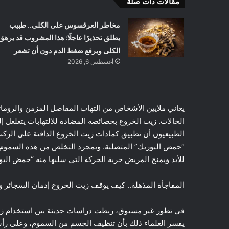
مقالات ذات صلة
مخاطر العرقسوس على الكلى.. طبيب
يطلق تحذيرًا عاجلًا: هذا المشروب قد يرهق
الكلى ويرفع ضغط الدم دون أن تشعر
أغسطس 6, 2026
يعاني ملايين الأشخاص من التهاب المفاصل المزمن والرومات
الحالات. زيت الخروع بخصائصه المضادة للالتهابات يتغلغل إ
الطبيعيون أن تطبيق كمادات زيت الخروع الدافئة على الرك
“حمض اليوريك” المتصلبة. وبمجرد التخلص من هذه السموم، تب
للأبد ويمنح المريض حرية الحركة التي سلبها منه “حمض الي
المفاجأة المذهلة.. كيف يوقف زيت الخروع إدمان السجائر 
في تطور غير مسبوق، ربطت دراسات حديثة بين استخدام زيت 
يفسر العلماء ذلك بأن تنظيف الجسم من السموم، وعلى رأس