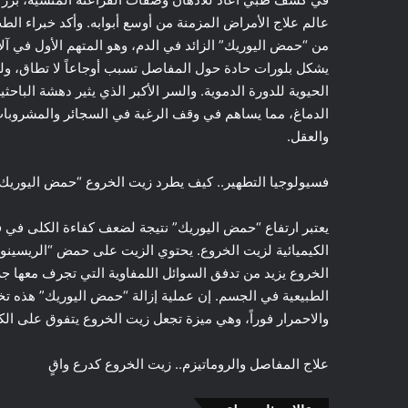
عالم علاج الأمراض المزمنة من أوسع أبوابه. وأكد خبراء ال
من “حمض اليوريك” الزائد في الدم، وهو المتهم الأول في آل
يشكل بلورات حادة حول المفاصل تسبب أوجاعاً لا تطاق، و
الدماغ، مما يساهم في وقف الرغبة في السجائر والمشروبات
والعقل.
فسيولوجيا التطهير.. كيف يطرد زيت الخروع “حمض اليوريك
يعتبر ارتفاع “حمض اليوريك” نتيجة لضعف كفاءة الكلى في فل
الكيميائية لزيت الخروع. يحتوي الزيت على حمض “الريسينو
الخروع يزيد من تدفق السوائل اللمفاوية التي تجرف معها ج
الطبيعية في الجسم. إن عملية إزالة “حمض اليوريك” هذه ت
والاحمرار فوراً، وهي ميزة تجعل زيت الخروع يتفوق على الكث
علاج المفاصل والروماتيزم.. زيت الخروع كدرع واقٍ