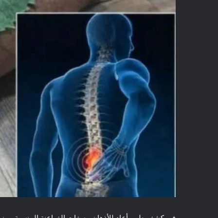
في كشف طبي أعاد للأذهان وصفات الفراعنة المنسية، برز 