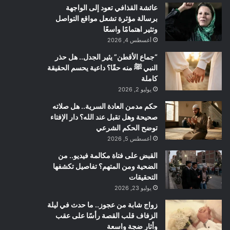
عائشة القذافي تعود إلى الواجهة
برسالة مؤثرة تشعل مواقع التواصل
وتثير اهتمامًا واسعًا
أغسطس 4, 2026
“جماع الأقطن” يثير الجدل.. هل حذر
النبي ﷺ منه حقًا؟ داعية يحسم الحقيقة
كاملة
يوليو 2, 2026
حكم مدمن العادة السرية.. هل صلاته
صحيحة وهل تقبل عند الله؟ دار الإفتاء
توضح الحكم الشرعي
أغسطس 5, 2026
القبض على فتاة مكالمة فيديو.. من
الضحية ومن المتهم؟ تفاصيل تكشفها
التحقيقات
يوليو 23, 2026
زواج شابة من عجوز.. ما حدث في ليلة
الزفاف قلب القصة رأسًا على عقب
وأثار ضجة واسعة