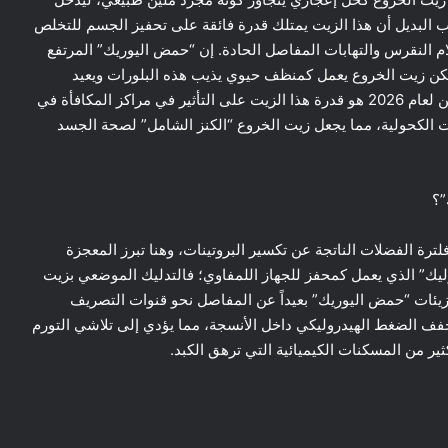
طب البديل أن هذا الزيت يمتلك قدرة فائقة على تحفيز الجسم للتخلص
ام النقرس والتهابات المفاصل الحادة. إن “حمض اليوريك” المرتفع
لكن زيت الخروع يعمل كمنظف حيوي يذيب هذه البلورات ويعيد
الحيوية للدورة الدموية. والسر الأكبر الذي يثير دهشة الباحثين لعام 2026 هو قدرة هذا الزيت على التأثير في مراكز المكافأة في
 الكحولية، مما يجعل زيت الخروع “الكنز الشامل” لصحة الجسد
”؟
ترة الفضلات الناتجة عن تكسير البروتينات، وهنا تبرز المعجزة
ليك” الذي يعمل كمحفز للجهاز اللمفاوي؛ فالتدليك الموضعي بزيت
زيئات “حمض اليوريك” بعيداً عن المفاصل نحو قنوات التصريف
خفف الضغط الهيدروليكي داخل الأنسجة، مما يؤدي إلى تلاشي التورم
ير من المسكنات الكيميائية التي ترهق الكبد.