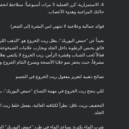
4. الاستمرارية: كرر العملية 3 مرات أ
حالتك المزاجية وهدوء الأعصاب.
فوائد جمالية وعلاجية لا تنتهي (من البشرة إلى الشعر)
بعيداً عن “حمض اليوريك”، يظل زيت الخروع هو “الذهب ال
فائق يحبس الرطوبة داخل الجلد ويحارب علامات الشيخوخة وال
فعالاً لحب الشباب وقشرة الرأس. زيت الخروع لا يكتفي بعلا
مشرقاً، حيث يحفز نمو خلايا الأنسجة ويسرع التئام الجروح 
نصائح ذهبية لتعزيز مفعول زيت الخروع في الجسم
لكي ينجح زيت الخروع في مهمة اكتساح “حمض اليوريك”، ينص
الجلد.
شرب الماء بكثرة: يساعد الماء في طرد “حمض اليوريك” الذ