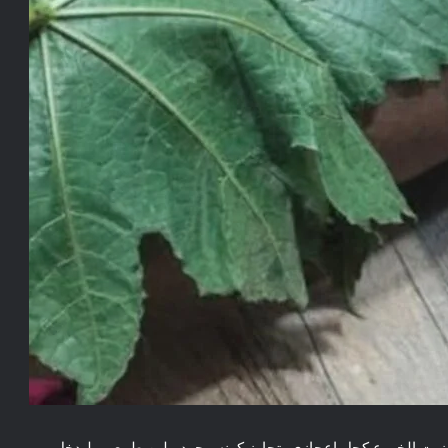
زيت الخروع كحل إعجازي يتجاوز كونه مجرد ملين طبيعي، ليدخل