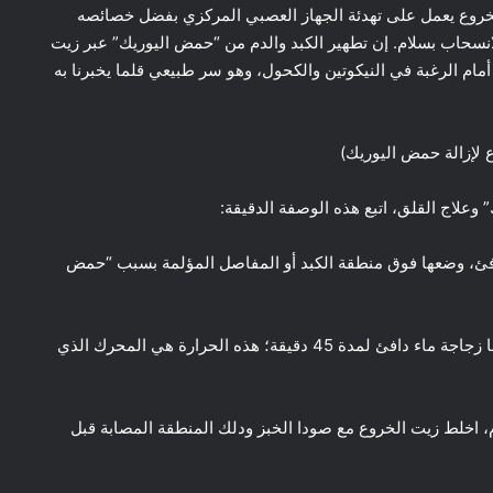
الخروع يعمل على تهدئة الجهاز العصبي المركزي بفضل خصائصه
انسحاب بسلام. إن تطهير الكبد والدم من “حمض اليوريك” عبر زيت
أمام الرغبة في النيكوتين والكحول، وهو سر طبيعي قلما يخبرنا به
 لإزالة حمض اليوريك)
علاج القلق، اتبع هذه الوصفة الدقيقة:
افئ، وضعها فوق منطقة الكبد أو المفاصل المؤلمة بسبب “حمض
2. غطاء البلاستيك: غطِ القماش بلفافة بلاستيكية وضع فوقها زجاجة ماء دافئ لمدة 45 دقيقة؛ هذه الحرارة هي المحرك الذي
م، اخلط زيت الخروع مع صودا الخبز ودلك المنطقة المصابة قبل