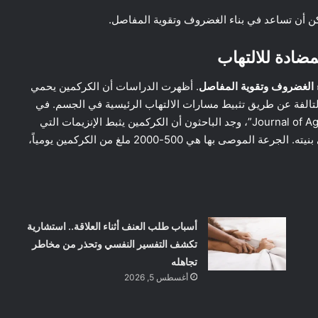
 الغضروف وتقوية المفاصل
. أظهرت الدراسات أن الكركمين يحمي
لتالفة عن طريق تثبيط مسارات الالتهاب الرئيسية في الجسم. في
دراسة نُشرت في مجلة “Journal of Agricultural and Food Chemistry”، وجد الباحثون أن الكركمين يثبط الإنزيمات التي
تكسر الكولاجين في الغضروف، مما يساعد في الحفاظ على بنيته. الجرعة الموصى بها هي 500-2000 ملغ من الكركمين يومياً،
أسباب طلب العنف أثناء العلاقة.. استشارية
تكشف التفسير النفسي وتحذر من مخاطر
تجاهله
أغسطس 5, 2026