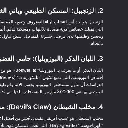
2. الزنجبيل: المسكن الطبيعي وباني الغضروف
الزنجبيل هو أحد أبرز
اعشاب لبناء الغضروف وتقوية المفاص
التي تمتلك خصائص قوية مضادة للالتهاب ومسكنة للألم. أظه
بانتظام.
3. اللبان الذكر (البوزويليا): حامي الغضروف الطبيعي
اللبان الذكر، أو ما يعرف بـ “البوزويليا” (Boswellia)، هو من أقوى
الموصى بها هي 100-300 ملغ من المستخلص القياسي ثلاث مرات يومياً.
4. مخلب الشيطان (Devil’s Claw): مسكن الألم الطبيعي
مخلب الشيطان هو عشب أفريقي تقليدي يُعتبر من أفضل
اع
“الهرباجوسيد” (Harpagoside) التي 