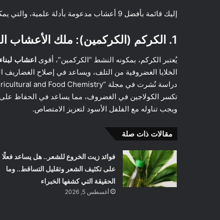
إليك قائمة بأفضل 9 أعشاب مدعومة بأدلة علمية، والتي يمكن أن تساعد في بناء الغضروف وتقوية المفاصل.
1. الكركم (الكركمين): ملك الأعشاب المضادة للالتهاب
يُعتبر الكركم، بمكونه النشط “الكركمين”، أقوى
اعشاب لبناء
الخلايا الغضروفية من التلف، ويساعد في إصلاح الغضاريف ا
ويجب تناوله مع الفلفل الأسود لتعزيز الامتصاص.
مقالات ذات صلة
فوائد زيت الخروع للشعر.. هل يساعد فعلًا
على تكثيف الشعر وتقليل التساقط.. وما
الحقيقة التي كشفها الخبراء
أغسطس 5, 2026