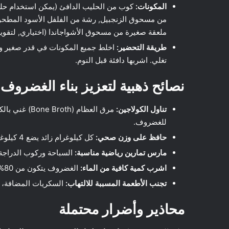
المكونات:
كوب من الحليب الدافئ (يمكن استخدام حل
ملعقة صغيرة من مسحوق الأشواجاندا (اختياري, لتقوي
طريقة التحضير:
تغلي. اشربها دافئة قبل النوم.
نصائح ذهبية لتعزيز بناء الغضروف
تناول الكولاجين:
مرق العظام (h
للغضروف.
حافظ على وزن صحي:
كل كيلوغرام زائد يضع 4 كيلوغرامات من الضغط الإضافي على مفاصل الركبتين.
مارس تمارين رياضية مناسبة:
السباحة وركوب الدراجة 
اشرب كمية كافية من الماء:
الغضروف يتكون من 80% ماء. الترطيب الجيد ضروري للحفاظ على ليونته ومرونته.
تجنب الأطعمة المسببة للالتهاب:
السكريات المضافة، وا
محاذير وأضرار محتملة