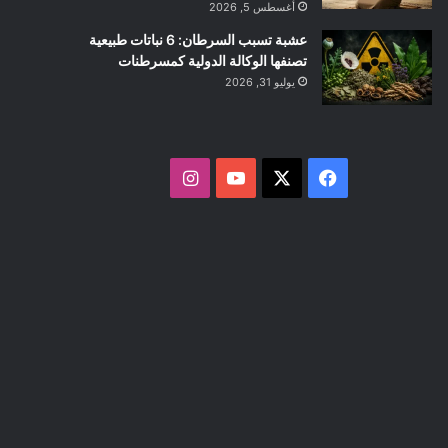
أغسطس 5, 2026
عشبة تسبب السرطان: 6 نباتات طبيعية
تصنفها الوكالة الدولية كمسرطنات
يوليو 31, 2026
ف
ا
ي
X
Y
ن
س
o
س
ب
u
ت
و
T
ق
ك
u
ر
b
ا