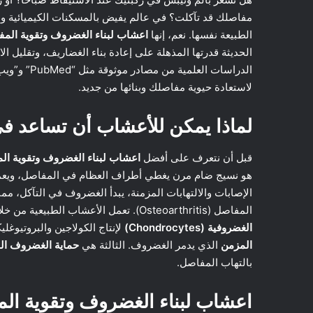
مفاصلك قد تآكلت؟ في عالم يفيض بالمسكنات الكيميائية وال
الطبيعة نفسها. نعم، إنها
اعشاب لبناء الغضروف وتقوية الم
الحديثة قدرتها المذهلة على إعادة بناء الغضاريف، وتقليل ا
لاستعادة حيوية مفاصلك وبنائها من جديد.
لماذا يمكن للأعشاب أن تساعد في 
قبل أن نتعرف على أفضل
اعشاب لبناء الغضروف وتقوية ال
هو نسيج ضام مرن يغطي أطراف العظام في المفاصل، ويعمل
الإصابات والالتهابات المزمنة، يبدأ الغضروف في التآكل، مم
المفاصل (Osteoarthritis). تعمل الأعشاب الطبيعية من خلال أربع آليات رئيسية لدعم الغضروف. الأولى هي
الغضروفية (Chondrocytes)
لإنتاج الكولاجين والبروتيوغ
المزمن
الذي يدمر الغضروف. الثالثة هي
حماية الغضروف ال
بالتهاب المفاصل.
اعشاب لبناء الغضروف وتقوية المفاصل: 9 أبطال 