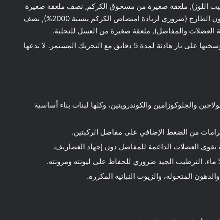
يب اللوز), ملعقة صغيرة من مسحوق الكركم, نصف ملعقة صغيرة
من مسحوق الزنجبيل, رشة من الفلفل الأسود المطحون الطازج (ضروري لزيادة امتصاص الكركم بنسبة 2000%), نصف
ة العضلات والمفاصل), ملعقة صغيرة من العسل للتحلية.
اخلط جميع المكونات في قدر صغير وسخنها على نار هادئة لمدة 5 دقائق مع التحريك المستمر. لا تدعها
Bone Brot) غني بالكولاجين والجلوكوزامين والكوندرويتين، وكلها لبنات بناء أساسية
تقوي العضلات الداعمة للمفاصل دون إجهاد الغضاريف.
لدهون المتحولة، والزيوت النباتية المكررة.