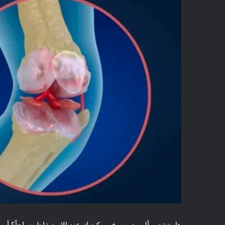
هل تشعر بألم وتيبس في ركبتيك عند الاستيقاظ صباحاً؟ 