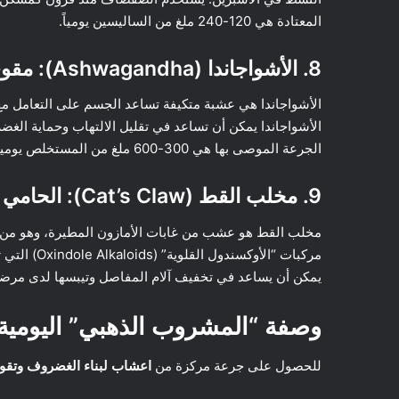
المعتادة هي 120-240 ملغ من الساليسين يومياً.
8. الأشواجاندا (Ashwagandha): مقوي الجسم ومجدد الغضاريف
الأشواجاندا هي عشبة متكيفة تساعد الجسم على التعامل مع
الأشواجاندا يمكن أن تساعد في تقليل الالتهاب وحماية الغض
الجرعة الموصى بها هي 300-600 ملغ من المستخلص يومياً.
9. مخلب القط (Cat’s Claw): الحامي المناعي للمفاصل
مخلب القط هو عشب من غابات الأمازون المطيرة، وهو من
مركبات “الأ
يمكن أن يساعد في تخفيف آلام المفاصل وتيبسها لدى مرضى
وصفة “المشروب الذهبي” اليومية
للحصول على جرعة مركزة من
اعشاب لبناء الغضروف وتقو