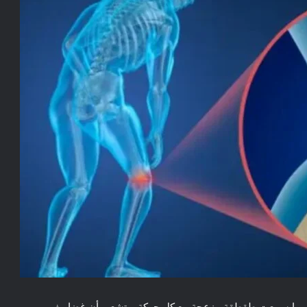
أو ربما سمعت طقطقة مزعجة مع كل حركة، وتشعر بأن غضاريف