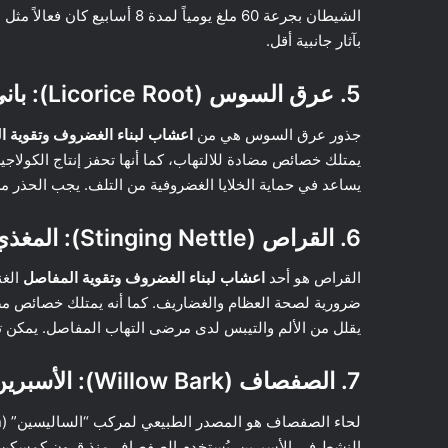
بآثار جانبية أقل.
5. عرق السوس (Licorice Root): باني الكولاجين
جذور عرق السوس هي من
اعشاب لبناء الغضروف وتقوية ا
يمتلك خصائص مضادة للالتهاب، كما أنها تحفز إنتاج الك
يساعد في حماية الخلايا الغضروفية من التلف. يجب الحذر من 
6. القراص (Stinging Nettle): المغذي للمفاصل
القراص هو أحد
اعشاب لبناء الغضروف وتقوية المفاصل
الغن
ضرورية لصحة العظام والغضاريف. كما أنه يمتلك خصائص مض
يقلل من الألم والتيبس لدى مرضى التهاب المفاصل. يمكن ت
7. الصفصاف (Willow Bark): الأسبرين الطبيعي
النشط في الأسبرين. يُستخدم الصفصاف منذ قرون كمسكن لل