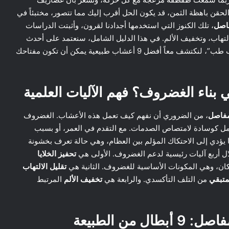
حقن باهظة الثمن، قد يكون الحل أقرب إليك مما تتصور، مختبئاً في
فاصل
، تلك الكنوز التي استخدمها أجدادنا لقرون، وأثبتت الدراسات
لالتهاب، وتخفيف الألم. في هذا الدليل الشامل، سنعتمد على أحدث
الدراسات العلمية من مصادر موثوقة مثل “PubMed” و”ويب طب”، لنكتشف معاً أفضل 9 أعشاب طبيعية يمكن أن تكون مفتاحك
بناء الغضروف؟ فهم الآليات العلمية
مفاصل
، من الضروري أن نفهم كيف تعمل هذه الأعشاب. الغضروف
 كوسادة لامتصاص الصدمات. مع التقدم في العمر، أو بسبب
ا يؤدي إلى الاحتكاك المؤلم بين العظام، وهي حالة تعرف بخشونة
تحفيز الخلايا
ليكان، وهي المكونات الأساسية للغضروف. الثانية هي
تقليل الالتهاب
متبقي
من التلف التأكسدي. والرابعة هي
تخفيف الألم
المرتبط
من الطبيعة