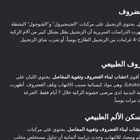
ل
. يحتوي الزنجبيل على مركبات “الجينجيرول” و”الشوجول” النشطة
رت الدراسات السريرية أن الزنجبيل يقلل بشكل كبير من آلام الركبة
ويحسن وظيفتها لدى مرضى خشونة المفاصل. يمكن تناول 2-4 غرامات من الزنجبيل الطازج يومياً، أو شرب شاي الزنجبيل
اعشاب لبناء الغضروف وتقوية المفاصل
. يحتوي اللبان على
أحماض البوزويليك التي تمنع تكوين “الليكوترينات” (Leukotrienes)، وهي مواد كيميائية تسبب الالتهاب وتلف الغضروف. أظهرت
الدراسات أن تناول مستخلص البوزويليا يحسن الألم والوظيفة البدنية لدى مرضى خشونة الركبة خلال 7 أيام فقط. الجرعة
شاب لبناء الغضروف وتقوية المفاصل
. يحتوي على مركبات
تعمل كمسكن قوي للألم ومضاد للالتهاب. وجدت دراسة ألمانية أن تناول مستخلص مخلب