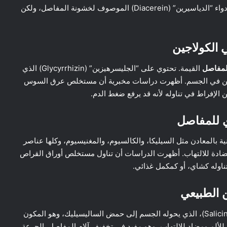
الشيطان بجرعة 60 ملغ يومياً لمدة 8 أسابيع كان فعالاً مثل دواء “الدياسيرين” (Diacerein) الموصوف لخشونة المفاصل، ولكن
لمفاصل
القيمة. تحتوي على “الجليسرهيزين” (Glycyrrhizin) الذي
ولاجين في الجسم. أظهرت دراسات مخبرية أن مستخلص عرق السوس
الإفراط في تناوله لأنه قد يرفع ضغط الدم.
ية بالمعادن مثل السيليكا، والكالسيوم، والمغنيسيوم، وكلها عناصر
ادة للالتهاب. أظهرت الدراسات أن تناول مستخلص أوراق القراص
ناوله كشاي، أو كمكمل غذائي.
لحاء الصفصاف هو المصدر الطبيعي لمركب “الساليسين” (Salicin)، الذي يحوله الجسم إلى حمض الساليسيليك، وهو المكون
ألم ومضاد للالتهاب، وهو مفيد في تخفيف آلام المفاصل. الجرعة