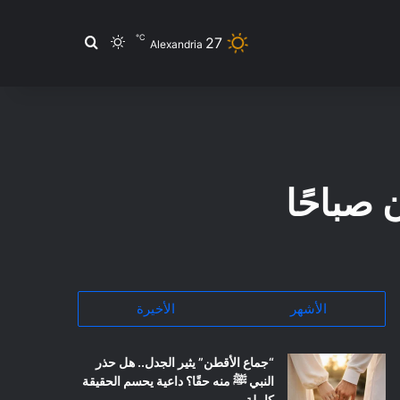
℃
27
بحث عن
الوضع المظلم
Alexandria
 صباحًا
الأشهر
الأخيرة
“جماع الأقطن” يثير الجدل.. هل حذر
النبي ﷺ منه حقًا؟ داعية يحسم الحقيقة
كاملة