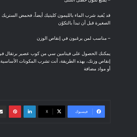
قد يُفيد شرب الماء بالليمون كليتيك أيضاً، فحمض الستريك 
الصغيرة قبل أن تبدأ بالتكوّن
– مناسب لمن يرغبون في إنقاص الوزن
يمكنك الحصول على فيتامين سي من كوب عصير برتقال في الصباح
إنقاص وزنك، بهذه الطريقة، أنت تشرب المكونات الأساسية 
أو مواد مضافة
لينكدإن
بينتيريست
فيسبوك
‫X