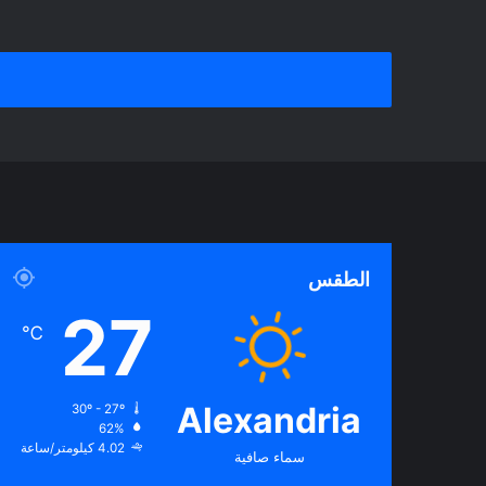
الطقس
27
℃
Alexandria
30º - 27º
62%
4.02 كيلومتر/ساعة
سماء صافية