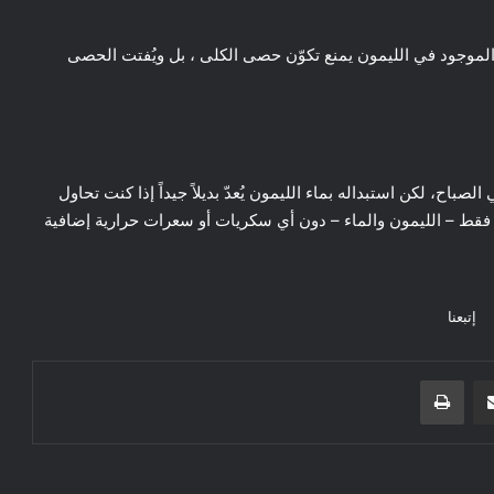
الموجود في الليمون يمنع تكوّن حصى الكلى ، بل ويُفتت الحصى
، لكن استبداله بماء الليمون يُعدّ بديلاً جيداً إذا كنت تحاول
فقط – الليمون والماء – دون أي سكريات أو سعرات حرارية إضافية
إتبعنا
مشاركة عبر البريد
طباعة