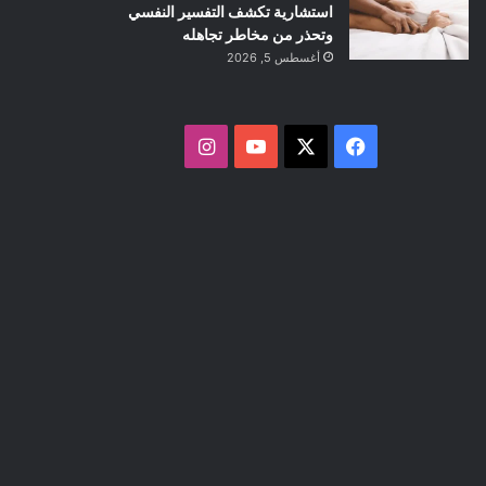
استشارية تكشف التفسير النفسي
وتحذر من مخاطر تجاهله
أغسطس 5, 2026
ف
ا
ي
X
Y
ن
س
o
س
ب
u
ت
و
T
ق
ك
u
ر
b
ا
e
م