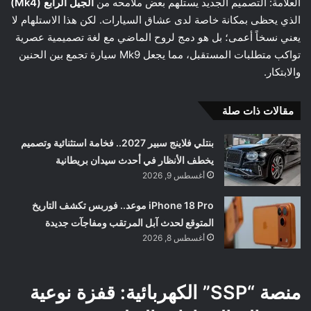
العلامة: التصميم الجديد يستلهم بعض ملامحه من
الجيل الرابع (Mk4)
الذي يحظى بمكانة خاصة لدى عشاق السيارات. لكن هذا الاستلهام لا
يعني نسخاً أعمى؛ بل هو دمج لروح الماضي مع لغة تصميمية عصرية
تواكب متطلبات المستقبل، مما يجعل Mk9 سيارة تجمع بين الحنين
والابتكار.
مقالات ذات صلة
بنتلي فلاينج سبير 2027.. فخامة استثنائية وتصميم
يخطف الأنظار في أحدث سيدان بريطانية
أغسطس 9, 2026
iPhone 18 Pro موعد.. فوربس تكشف التاريخ
المتوقع لحدث آبل المرتقب ومفاجآت جديدة
أغسطس 8, 2026
منصة “SSP” الكهربائية: قفزة نوعية