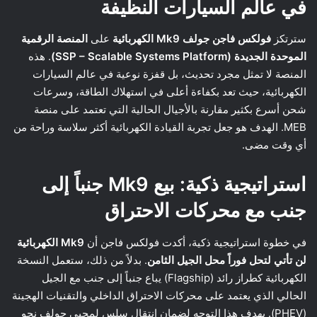
في عالم السيارات النظيفة
سترتكز
فولكس فاجن جولف Mk9 الكهربائية
على
المنصة الرقمية
الموحدة الجديدة (SSP – Scalable Systems Platform)
. هذه
المنصة لا تمثل مجرد تحديث، بل قفزة نوعية في عالم السيارات
الكهربائية، حيث تعد بكفاءة أعلى في استهلاك الطاقة، وسرعات
شحن أسرع بكثير مقارنة بالأجيال الحالية التي تعتمد على منصة
MEB. الهدف هو جعل تجربة القيادة الكهربائية أكثر سلاسة وراحة من
أي وقت مضى.
استراتيجية ذكية: بيع Mk9 جنباً إلى
جنب مع محركات الاحتراق
في خطوة استراتيجية ذكية، أكدت فولكس فاجن أن
Mk9 الكهربائية
لن تأتي لتحل فوراً محل الجيل الثامن
. بدلاً من ذلك، ستعمل النسخة
الكهربائية كطراز رائد (Flagship) يباع جنباً إلى جنب مع الجيل
الحالي الذي يعتمد على محركات الاحتراق الداخلي والتقنيات الهجينة
(PHEV). يهدف هذا التوجه لضمان انتقال سلس لمحبي جولف نحو