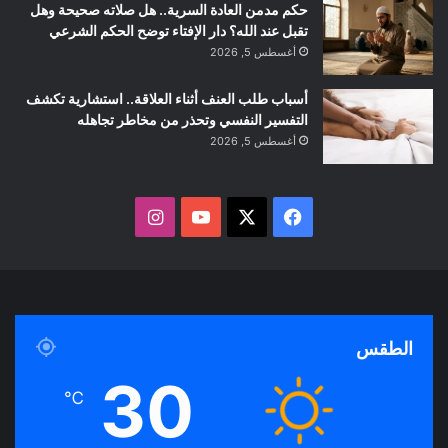
حكم مدمن العادة السرية.. هل صلاته صحيحة وهل
تقبل عند الله؟ دار الإفتاء توضح الحكم الشرعي
أغسطس 5, 2026
أسباب طلب العنف أثناء العلاقة.. استشارية تكشف
التفسير النفسي وتحذر من مخاطر تجاهله
أغسطس 5, 2026
ف
ا
ي
X
Y
ن
س
o
س
ب
u
ت
الطقس
و
T
ق
30
℃
ك
u
ر