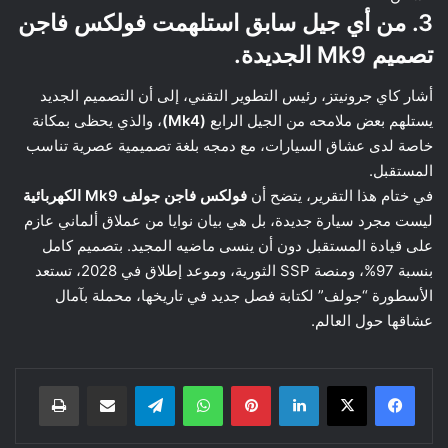
3. من أي جيل سابق استلهمت فولكس فاجن
تصميم Mk9 الجديدة.
أشار كاي جرونيتز، رئيس التطوير التقني، إلى أن التصميم الجديد
يستلهم بعض ملامحه من الجيل الرابع
(Mk4)
، والذي يحظى بمكانة
خاصة لدى عشاق السيارات، مع دمجه بلغة تصميمية عصرية تناسب
المستقبل.
في ختام هذا التقرير، يتضح أن
فولكس فاجن جولف Mk9 الكهربائية
ليست مجرد سيارة جديدة، بل هي بيان نوايا من عملاق ألماني عازم
على قيادة المستقبل دون أن ينسى ماضيه المجيد. بتصميم كامل
بنسبة 97%، ومنصة SSP الثورية، وموعد إطلاق في 2028، تستعد
الأسطورة “جولف” لكتابة فصل جديد في تاريخها، محملة بآمال
عشاقها حول العالم.
لينكدإن
بينتيريست
واتساب
تيلقرام
مشاركة عبر البريد
طباعة