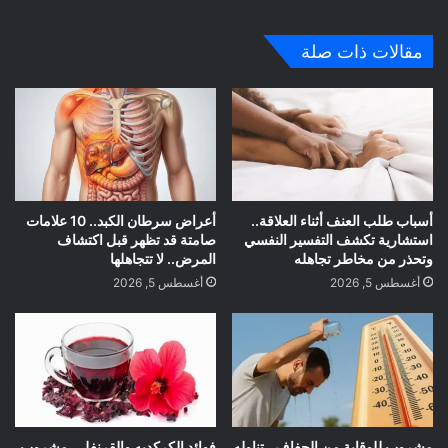
ع
الوي
مقالات ذات صلة
ب
أسباب طلب العنف أثناء العلاقة..
أعراض سرطان الكبد.. 10 علامات
استشارية تكشف التفسير النفسي
صامتة قد تظهر قبل اكتشاف
وتحذر من مخاطر تجاهله
المرض.. لا تتجاهلها
أغسطس 5, 2026
أغسطس 5, 2026
مشروب للوقاية من الجفاف.. تناوله
فوائد الكركديه والقرنفل.. مشروب