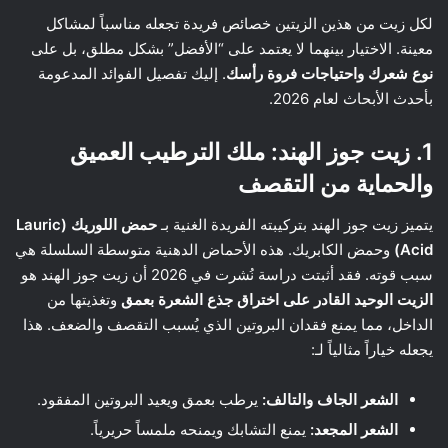
لكل زيت من هذين الزيتين خصائص فريدة تجعله مناسباً لمشاكل
معينة. الاختيار بينهما لا يعتمد على “الأفضل” بشكل مطلق، بل على
نوع شعرك واحتياجات فروة رأسك
. إليك تفصيل الفوائد المدعومة
بأحدث الأبحاث لعام 2026.
1. زيت جوز الهند: ملك الترطيب العميق
والحماية من التقصف
يتميز زيت جوز الهند بتركيبته الفريدة الغنية بـ
حمض اللوريك (Lauric
Acid)
وحمض الكابريك. هذه الأحماض الدهنية متوسطة السلسلة هي
سبب قوته. فقد أثبتت دراسة نُشرت في 2026 أن زيت جوز الهند هو
الزيت الوحيد القادر على اختراق جذع الشعرة بعمق
وتغذيتها من
الداخل، مما يمنع فقدان البروتين الذي يُسبب التقصف والضعف. هذا
يجعله خياراً مثالياً لـ:
الشعر الجاف والتالف:
يرطب بعمق ويعيد البروتين المفقود.
الشعر المجعد:
يمنع التشابك ويمنحه ملمساً حريرياً.