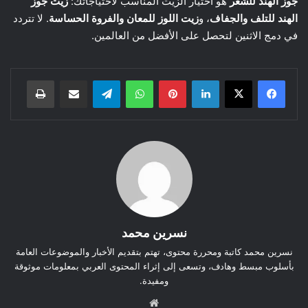
جوز الهند للشعر
هو اختيار الزيت المناسب لاحتياجاتك:
زيت جوز
الهند للتلف والجفاف
، و
زيت اللوز للمعان والفروة الحساسة
. لا تتردد
في دمج الاثنين لتحصل على الأفضل من العالمين.
لينكدإن
بينتيريست
واتساب
تيلقرام
مشاركة عبر البريد
طباعة
نسرين محمد
نسرين محمد كاتبة ومحررة محتوى، تهتم بتقديم الأخبار والموضوعات العامة
بأسلوب مبسط وهادف، وتسعى إلى إثراء المحتوى العربي بمعلومات موثوقة
ومفيدة.
موق