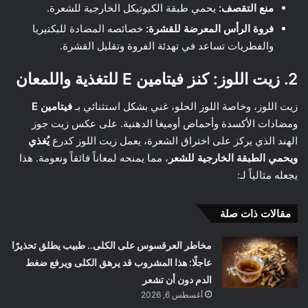
منع التقصف:
يحمي طبقة الكيوتيكل الخارجية للشعرة.
فروة الرأس المعرضة للقشرة:
خصائصه المضادة للبكتيريا
والفطريات تساعد في تهدئة الفروة وتقليل القشرة.
2. زيت اللوز: كنز فيتامين E للتغذية واللمعان
زيت اللوز، وخاصة اللوز الحلو، غني بشكل استثنائي بـ
فيتامين E
ومضادات الأكسدة وأحماض أوميغا الدهنية. على عكس زيت جوز
الهند الذي يركز على اختراق الشعرة، يعمل زيت اللوز كدرع
يُغذي
ويحمي الطبقة الخارجية للشعر
، مما يمنحه لمعاناً فائقاً ونعومة. هذا
يجعله مثالياً لـ:
مقالات ذات صلة
مخاطر العرقسوس على الكلى.. طبيب يطلق تحذيرًا
عاجلًا: هذا المشروب قد يرهق الكلى ويرفع ضغط
الدم دون أن تشعر
أغسطس 6, 2026