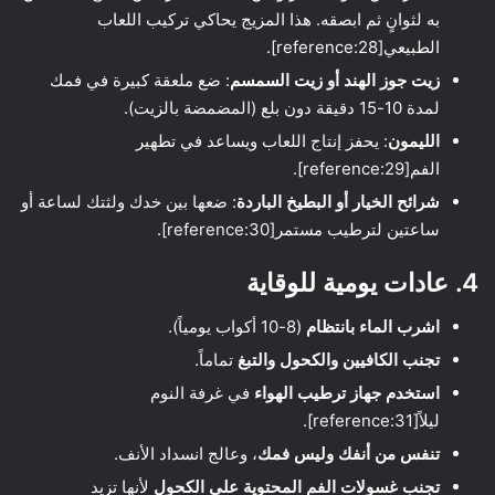
به لثوانٍ ثم ابصقه. هذا المزيج يحاكي تركيب اللعاب
الطبيعي[reference:28].
زيت جوز الهند أو زيت السمسم
: ضع ملعقة كبيرة في فمك
لمدة 10-15 دقيقة دون بلع (المضمضة بالزيت).
الليمون
: يحفز إنتاج اللعاب ويساعد في تطهير
الفم[reference:29].
شرائح الخيار أو البطيخ الباردة
: ضعها بين خدك ولثتك لساعة أو
ساعتين لترطيب مستمر[reference:30].
4. عادات يومية للوقاية
اشرب الماء بانتظام
(8-10 أكواب يومياً).
تجنب الكافيين والكحول والتبغ
تماماً.
استخدم جهاز ترطيب الهواء
في غرفة النوم
ليلاً[reference:31].
تنفس من أنفك وليس فمك
، وعالج انسداد الأنف.
تجنب غسولات الفم المحتوية على الكحول
لأنها تزيد