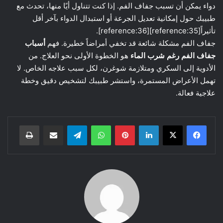
دواء يمكن أن تسبب جفاف الفم. إذا كنت تتناول أيًا منها، تحدث مع
طبيبك حول إمكانية تعديل الجرعة أو استبدال الدواء بآخر أقل
تأثيراً[reference:35][reference:36].
جفاف الفم مشكلة شائعة قد تخفي أمراضاً خطيرة. فهم
أسباب
جفاف الفم رغم شرب الماء
هو الخطوة الأولى نحو العلاج. من
الأدوية إلى السكري ومتلازمة شوغرن، لكل سبب علاجه الخاص. لا
تهمل الأعراض المستمرة، واستشر طبيبك لتشخيص دقيق وخطة
علاجية فعالة.
لينكدإن
بينتيريست
واتساب
تيلقرام
مشاركة عبر البريد
طباعة