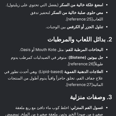
امضغ علكة خالية من السكر
(يفضل التي تحتوي على زيليتول).
مص حلوى صلبة خالية من السكر
لتحفيز تدفق
اللعاب[reference:25].
تناول الجزر أو الكرفس
بين الوجبات.
2. بدائل اللعاب والمرطبات
البخاخات المرطبة للفم
: مثل Mouth Kote أو Oasis.
جل بيوتين (Biotene)
: متوفر في الصيدليات كمرطب يدوم
طويلاً[reference:26].
العلاجات الدهنية الفموية
(Lipid-based): وهي أحدث تطور في
علاج جفاف الفم، تخلق حاجزاً واقياً يدوم أطول من المنتجات
المائية[reference:27].
3. وصفات منزلية
غسول الفم المنزلي
: اخلط كوب ماء دافئ مع ربع ملعقة
صغيرة من صودا الخبز وثمن ملعقة صغيرة من الملح. تمضمض