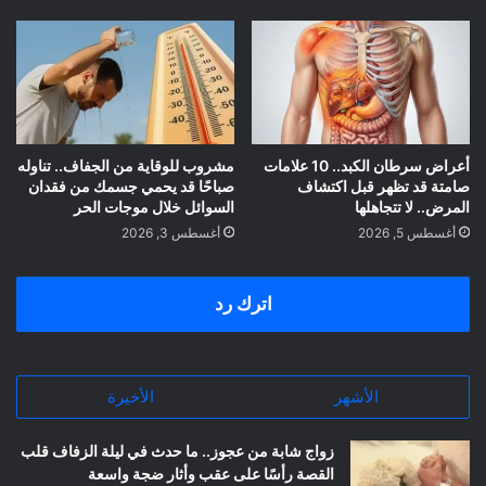
أعراض سرطان الكبد.. 10 علامات
مشروب للوقاية من الجفاف.. تناوله
صامتة قد تظهر قبل اكتشاف
صباحًا قد يحمي جسمك من فقدان
المرض.. لا تتجاهلها
السوائل خلال موجات الحر
أغسطس 5, 2026
أغسطس 3, 2026
اترك رد
الأشهر
الأخيرة
زواج شابة من عجوز.. ما حدث في ليلة الزفاف قلب
القصة رأسًا على عقب وأثار ضجة واسعة