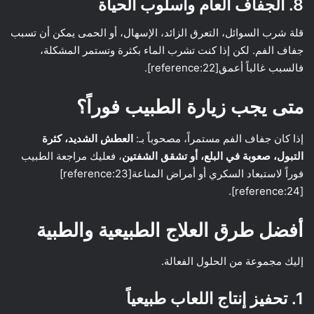
8. الجفاف العام وأسلوب الحياة
قلة شرب السوائل، التعرق الزائد، الإسهال، أو الحمى يمكن أن تسبب
جفاف الفم. لكن إذا كنت تشرب الماء بكثرة وتستمر المشكلة،
فالسبب غالباً أعمق[reference:22].
متى يجب زيارة الطبيب فوراً؟
إذا كان جفاف الفم مستمراً، مصحوباً بـ:
العطش الشديد، كثرة
التبول، صعوبة في البلع، أو تشقق الشفتين
، فعليك مراجعة الطبيب
فوراً لاستبعاد السكري أو أمراض المناعة[reference:23]
[reference:24].
أفضل طرق العلاج الطبيعية والطبية
إليك مجموعة من الحلول الفعالة.
1. تحفيز إنتاج اللعاب طبيعياً