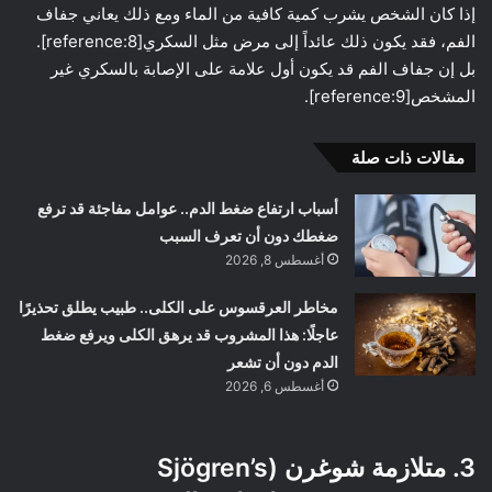
إذا كان الشخص يشرب كمية كافية من الماء ومع ذلك يعاني جفاف
الفم، فقد يكون ذلك عائداً إلى مرض مثل السكري[reference:8].
بل إن جفاف الفم قد يكون أول علامة على الإصابة بالسكري غير
المشخص[reference:9].
مقالات ذات صلة
أسباب ارتفاع ضغط الدم.. عوامل مفاجئة قد ترفع
ضغطك دون أن تعرف السبب
أغسطس 8, 2026
مخاطر العرقسوس على الكلى.. طبيب يطلق تحذيرًا
عاجلًا: هذا المشروب قد يرهق الكلى ويرفع ضغط
الدم دون أن تشعر
أغسطس 6, 2026
3. متلازمة شوغرن (Sjögren’s