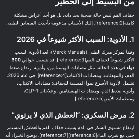
من البسيط إلى الخطير
جفاف الفم ليس حالة صحية بحد ذاته، بل هو أحد أعراض مشكلة
كامنة[reference:2]. إليك الأسباب مدعومة بأحدث المصادر الطبية.
1. الأدوية: السبب الأكثر شيوعاً في 2026
وفقاً لمركز ميرك الطبي (Merck Manuals)، تُعد الأدوية السبب
الأكثر شيوعاً لجفاف الفم[reference:3]. قد يتسبب حوالي
600
دواء
في هذه الحالة، مثل مضادات الهيستامين، وأدوية ارتفاع ضغط
الدم، والمهدئات، ومضادات الاكتئاب[reference:4]. في عام 2026،
تشمل الأدوية الأسرع نمواً المسببة للجفاف: مضادات الاكتئاب،
وأدوية ضغط الدم، ومضادات الهيستامين، وعلاجات GLP-1،
ومنظمات الأيض[reference:5].
2. مرض السكري: “العطش الذي لا يرتوي”
ارتفاع مستوى السكر في الدم يسبب جفاف الفم والعطش المستمر
حتى مع شرب الماء[reference:6][reference:7]. يوضح الخبراء أنه