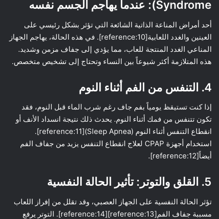
Syndrome): عندما يهاجم الجسم نفسه
أحد أمراض المناعة الذاتية الشائعة التي تؤثر بشكل رئيسي على
العينين والغدد اللعابية[reference:10]. في هذه الحالة، يهاجم الجهاز
المناعي الغدد المنتجة للعاب، مما يؤدي إلى جفاف مزمن وشديد.
هذه المتلازمة أكثر شيوعاً بين النساء وتحتاج إلى تشخيص متخصص.
4. التنفس من الفم أثناء النوم
إذا كنت تستيقظ يومياً بفم جاف رغم شرب الماء قبل النوم، فقد
تكون تتنفس من فمك أثناء النوم. يحدث ذلك نتيجة انسداد الأنف أو
انقطاع التنفس أثناء النوم (Sleep Apnea)[reference:11].
استخدام أجهزة CPAP لعلاج انقطاع التنفس يزيد من جفاف الفم
أيضاً[reference:12].
5. القلق والتوتر: تأثير الحالة النفسية
تؤثر الحالة النفسية على الجهاز العصبي، وقد تقلل من إفراز اللعاب
مسببة جفاف الفم[reference:13][reference:14]. التوتر يرفع