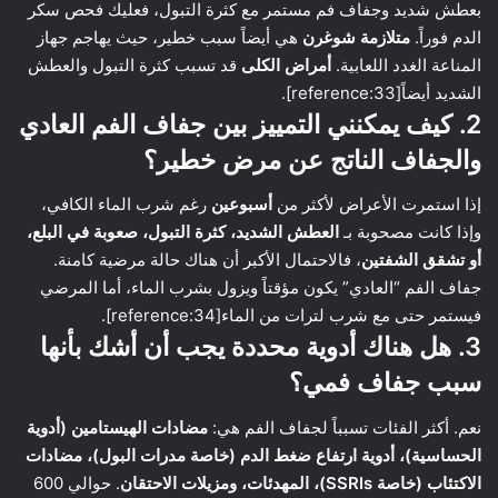
بعطش شديد وجفاف فم مستمر مع كثرة التبول، فعليك فحص سكر
الدم فوراً.
متلازمة شوغرن
هي أيضاً سبب خطير، حيث يهاجم جهاز
المناعة الغدد اللعابية.
أمراض الكلى
قد تسبب كثرة التبول والعطش
الشديد أيضاً[reference:33].
2. كيف يمكنني التمييز بين جفاف الفم العادي
والجفاف الناتج عن مرض خطير؟
إذا استمرت الأعراض لأكثر من
أسبوعين
رغم شرب الماء الكافي،
وإذا كانت مصحوبة بـ
العطش الشديد، كثرة التبول، صعوبة في البلع،
أو تشقق الشفتين
، فالاحتمال الأكبر أن هناك حالة مرضية كامنة.
جفاف الفم “العادي” يكون مؤقتاً ويزول بشرب الماء، أما المرضي
فيستمر حتى مع شرب لترات من الماء[reference:34].
3. هل هناك أدوية محددة يجب أن أشك بأنها
سبب جفاف فمي؟
نعم. أكثر الفئات تسبباً لجفاف الفم هي:
مضادات الهيستامين (أدوية
الحساسية)، أدوية ارتفاع ضغط الدم (خاصة مدرات البول)، مضادات
الاكتئاب (خاصة SSRIs)، المهدئات، ومزيلات الاحتقان
. حوالي 600