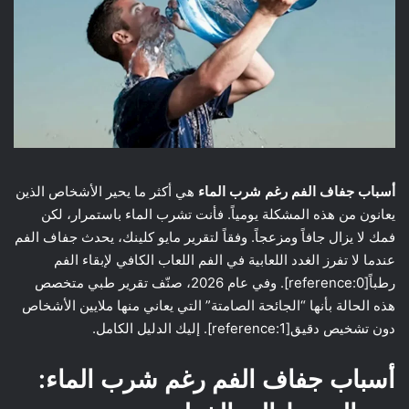
أسباب جفاف الفم رغم شرب الماء
هي أكثر ما يحير الأشخاص الذين
يعانون من هذه المشكلة يومياً. فأنت تشرب الماء باستمرار، لكن
فمك لا يزال جافاً ومزعجاً. وفقاً لتقرير مايو كلينك، يحدث جفاف الفم
عندما لا تفرز الغدد اللعابية في الفم اللعاب الكافي لإبقاء الفم
رطباً[reference:0]. وفي عام 2026، صنّف تقرير طبي متخصص
هذه الحالة بأنها “الجائحة الصامتة” التي يعاني منها ملايين الأشخاص
دون تشخيص دقيق[reference:1]. إليك الدليل الكامل.
أسباب جفاف الفم رغم شرب الماء: