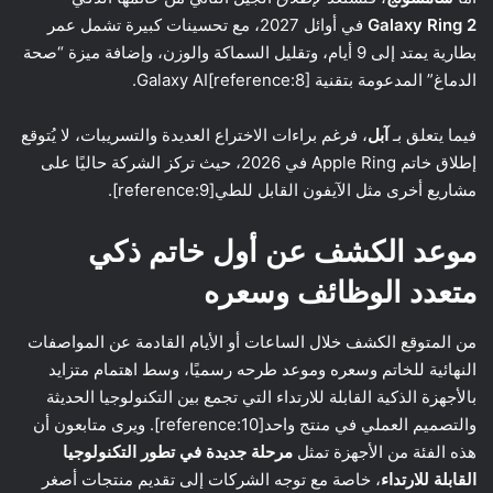
Galaxy Ring 2
في أوائل 2027، مع تحسينات كبيرة تشمل عمر
بطارية يمتد إلى 9 أيام، وتقليل السماكة والوزن، وإضافة ميزة “صحة
الدماغ” المدعومة بتقنية Galaxy AI[reference:8].
فيما يتعلق بـ
آبل
، فرغم براءات الاختراع العديدة والتسريبات، لا يُتوقع
إطلاق خاتم Apple Ring في 2026، حيث تركز الشركة حاليًا على
مشاريع أخرى مثل الآيفون القابل للطي[reference:9].
موعد الكشف عن أول خاتم ذكي
متعدد الوظائف وسعره
من المتوقع الكشف خلال الساعات أو الأيام القادمة عن المواصفات
النهائية للخاتم وسعره وموعد طرحه رسميًا، وسط اهتمام متزايد
بالأجهزة الذكية القابلة للارتداء التي تجمع بين التكنولوجيا الحديثة
والتصميم العملي في منتج واحد[reference:10]. ويرى متابعون أن
هذه الفئة من الأجهزة تمثل
مرحلة جديدة في تطور التكنولوجيا
القابلة للارتداء
، خاصة مع توجه الشركات إلى تقديم منتجات أصغر