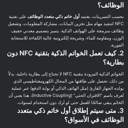
الوظائف؟
بحسب التسريبات، يعتمد
أول خاتم ذكي متعدد الوظائف
على تقنية
NFC لتنفيذ مهام مثل تخزين البيانات، مشاركة المعلومات، وتشغيل
وظائف مبرمجة على الهواتف الذكية. يتميز بتصميم معدني خفيف
الوزن، ومقاومة للماء، وشريحة إلكترونية عالية الكفاءة للاستجابة
الفورية.
2. كيف تعمل الخواتم الذكية بتقنية NFC دون
بطارية؟
الخواتم الذكية المزودة بتقنية NFC لا تحتاج إلى بطارية داخلية. بدلاً
من ذلك، تحصل على طاقتها من المجال الكهرومغناطيسي الذي
يولده الجهاز القارئ (مثل الهاتف الذكي أو بوابة الدفع) عبر عملية
تُعرف باسم “الاقتران الحثي” (Inductive Coupling). هذا يعني أن
الخاتم يبقى صالحًا للعمل حتى لو تُرك دون استخدام لسنوات.
3. متى سيتم إطلاق أول خاتم ذكي متعدد
الوظائف في الأسواق؟