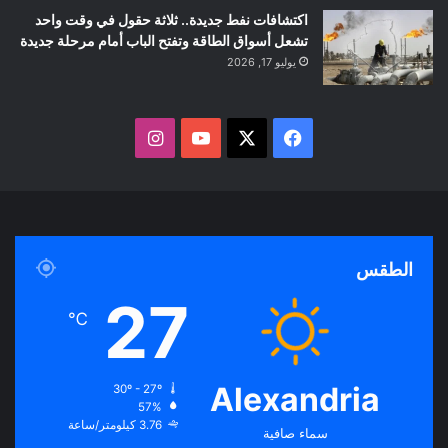
اكتشافات نفط جديدة.. ثلاثة حقول في وقت واحد
تشعل أسواق الطاقة وتفتح الباب أمام مرحلة جديدة
يوليو 17, 2026
ف
ا
ي
X
Y
ن
س
o
س
ب
u
ت
الطقس
و
T
ق
27
℃
ك
u
ر
b
ا
Alexandria
30º - 27º
57%
e
م
3.76 كيلومتر/ساعة
سماء صافية