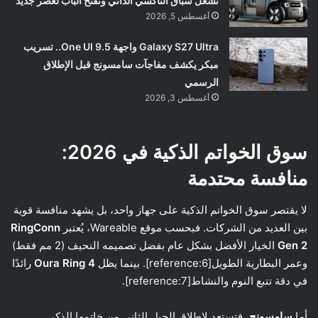
تشعل سباق التاكسي الذاتي وتفتح الباب لعصر جديد
أغسطس 5, 2026
Galaxy S27 Ultra واجهة One UI 9.5.. تسريب
مبكر يكشف مفاجآت سامسونج قبل الإطلاق
الرسمي
أغسطس 3, 2026
سوق الخواتم الذكية في 2026:
منافسة محتدمة
لا يقتصر سوق الخواتم الذكية على جهاز واحد، بل يشهد منافسة قوية
بين العديد من الشركات. فبحسب موقع Wareable، يُعتبر
RingConn
Gen 2
الخيار الأفضل بشكل عام بفضل تصميمه النحيف (2 مم فقط)
وعمر البطارية الطويل[reference:6]. بينما يظل
Oura Ring 4
رائدًا
في دقة تتبع النوم والنشاط[reference:7].
أما
سامسونج
، فتستعد لإطلاق الجيل الثاني من خاتمها الذكي