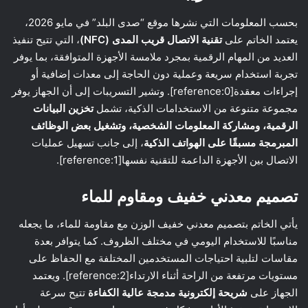
بحسب المعلومات التي نشرها موقع “صدى البلد” في مايو 2026،
يعتمد الخاتم على
تقنية الاتصال قريب المدى (NFC)
، التي تتيح تنفيذ
العديد من المهام الرقمية بمجرد ملامسة الأجهزة المتوافقة، بما يوفر
تجربة استخدام سريعة وعملية دون الحاجة إلى معدات إضافية أو
إجراءات معقدة[reference:0]. وتشير التسريبات إلى أن الجهاز يوفر
مجموعة متنوعة من الاستخدامات الذكية، تشمل
تخزين البيانات
الرقمية، ومشاركة المعلومات الشخصية، وتشغيل بعض الوظائف
المبرمجة مسبقًا على الهواتف الذكية
، إلى جانب تسهيل عمليات
الاتصال بين الأجهزة الداعمة للتقنية نفسها[reference:1].
تصميم معدني خفيف ومقاوم للماء
يأتي الخاتم بتصميم معدني خفيف الوزن مع مقاومة للماء، ما يجعله
مناسبًا للاستخدام اليومي في مختلف الظروف. كما يتوافر بعدة
مقاسات لتلبية احتياجات المستخدمين المختلفة مع الحفاظ على
مستويات مرتفعة من الراحة أثناء الارتداء[reference:2]. ويعتمد
الجهاز على
شريحة إلكترونية مدمجة عالية الكفاءة
تتيح سرعة