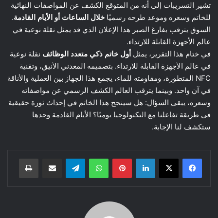
تشير التسريبات إلى أنه من المتوقع الكشف عن المواصفات النهائية
للخاتم وسعره وموعد طرحه رسميًا
خلال الساعات أو الأيام القادمة
.
السوق يترقب بفارغ الصبر هذا الإعلان الذي قد يمثل نقلة نوعية في
عالم الأجهزة القابلة للارتداء.
في ختام هذا التقرير، يمثل
أول خاتم ذكي متعدد الوظائف
نقلة نوعية
في عالم الأجهزة القابلة للارتداء. بتصميمه المعدني الأنيق، وتقنية
NFC المتطورة، ومقاومته للماء، يجمع هذا الجهاز بين العملية والأناقة
في آن واحد. وبينما يترقب العالم الكشف الرسمي عن مواصفاته
وسعره، يبقى السؤال: هل سينجح هذا الخاتم في إحداث ثورة حقيقية
في طريقة تفاعلنا مع التكنولوجيا يوميًا؟ الأيام القادمة وحدها
ستكشف لنا الإجابة.
لينكدإن
بينتيريست
واتساب
تيلقرام
مشاركة عبر البريد
طباعة