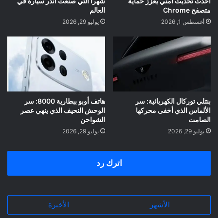
أحدث تحديث أمني يعزز حماية
شهراً التي صنعت أندر سيارة في
متصفح Chrome
العالم
أغسطس 1, 2026
يوليو 29, 2026
بنتلي توركال الكهربائية: سر
هاتف أوبو ببطارية 8000: سر
الألماس الذي أخفى محركها
الوحش النحيف الذي ينهي عصر
الصامت
الشواحن
يوليو 29, 2026
يوليو 29, 2026
اترك رد
الأشهر
الأخيرة