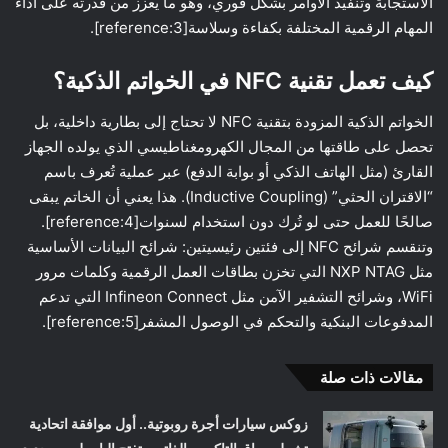
الاستجابة وتنفيذ الأوامر بشكل فوري، وهو ما يعزز من قدرته على أداء
المهام الرقمية المختلفة بكفاءة وسلاسة[reference:3].
كيف تعمل تقنية NFC في الخواتم الذكية؟
الخواتم الذكية المزودة بتقنية NFC لا تحتاج إلى بطارية داخلية، بل
تحصل على طاقتها من المجال الكهرومغناطيسي الذي يولده الجهاز
القارئ (مثل الهاتف الذكي أو بوابة الدفع) عبر عملية تُعرف باسم
“الاقتران الحثي” (Inductive Coupling). هذا يعني أن الخاتم يبقى
صالحًا للعمل حتى لو تُرك دون استخدام لسنوات[reference:4].
وتنقسم شرائح NFC إلى فئتين رئيسيتين: شرائح البيانات الأساسية
مثل NXP NTAG التي تخزن بطاقات العمل الرقمية وكلمات مرور
WiFi، وشرائح التشفير الآمن مثل Infineon Connect التي تدعم
المدفوعات البنكية والتحكم في الوصول المشفر[reference:5].
مقالات ذات صلة
زوكس سيارات أجرة روبوتية.. أول موافقة اتحادية