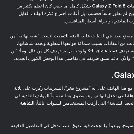
Galaxy Z Fo
بشكل كامل. ما خفي كان أعظم بكثير من
 لم تطور هاتفاً فحسب، بل أعادت اختراع فكرة الهاتف القابل
ب الماضي، وإحراق أسعار المنافسين.
صنع بعيد. هي لقطات عالية الدقة التقطت لنسخة “شبه نهائية” من
نت من انتقادات بسبب سماكة هواتفها المطوية وتجعد شاشاتها،
لا يستهدف فقط عشاق التكنولوجيا، بل يستهدف كل من قال يوماً: “لن
ي”. والآن، دعنا نشق طريقنا في تفاصيل هذا الوحش الكوري الجديد.
مع هذا الهاتف على أنه “مشروع فخر”. التسريبات ركزت على ثلاثة
هلة
التي تجعل الهاتف وهو مطوي يشابه تماماً الهواتف العادية في
جعد الشاشة” التي أرقت المستخدمين لسنوات. ثالثاً،
الشاشة
سونج، ويبدو أنها نجحت فيه بتفوق. دعنا ندخل في التفاصيل الدقيقة