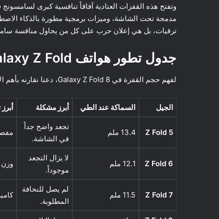
وتفتح هذه القفزات العتادية آفاقاً تنافسية كبرى لسامسون
مدمجة تحت الشاشة، وميزات برمجية مطورة بالذكاء الاص
ترقيات، بل هي إعلان حرب على كل من يحاول منافسة سام
جدول تطور هواتف Galaxy Z Fold: من الجيل الأول إلى الثامن
لفهم حجم القفزة في Galaxy Z Fold 8، دعنا نقارنه بأهم الإصدارات السابقة:
الجيل
السماكة عند الطي
أبرز مشكلة
أبرز
تجعد واضح جداً
Z Fold 5
13.4 ملم
مفصل
في الشاشة.
لا يزال التجعد
Z Fold 6
12.1 ملم
وزن 
موجوداً.
لم يصل للنحافة
Z Fold 7
11.5 ملم
كامي
المطلوبة.