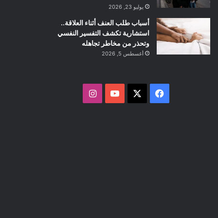
يوليو 23, 2026
أسباب طلب العنف أثناء العلاقة..
استشارية تكشف التفسير النفسي
وتحذر من مخاطر تجاهله
أغسطس 5, 2026
ف
ا
ي
X
Y
ن
س
o
س
ب
u
ت
و
T
ق
ك
u
ر
b
ا