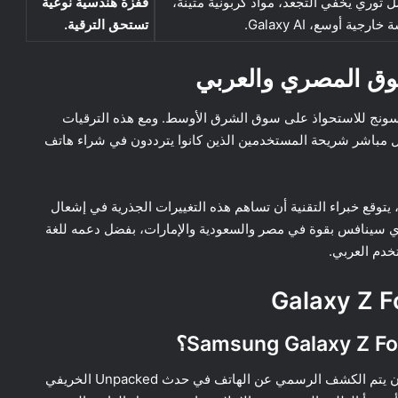
ثوري يخفي التجعد، مواد كربونية متينة،
قفزة هندسية نوعية
ارجية أوسع، Galaxy AI.
تستحق الترقية.
وق المصري والعربي
سونج للاستحواذ على سوق الشرق الأوسط. ومع هذه الترقيات
ل مباشر شريحة المستخدمين الذين كانوا يترددون في شراء هاتف
مع بدء العد التنازلي للكشف الرسمي الخريفي لعام 2026، يتوقع خبراء التقنية أن تساهم هذه التغييرات الجذرية في إشعال
ي سينافس بقوة في مصر والسعودية والإمارات، بفضل دعمه للغة
تخدم العربي.
حسب التسريبات ومواعيد سامسونج السنوية، من المتوقع أن يتم الكشف الرسمي عن الهاتف في حدث Unpacked الخريفي