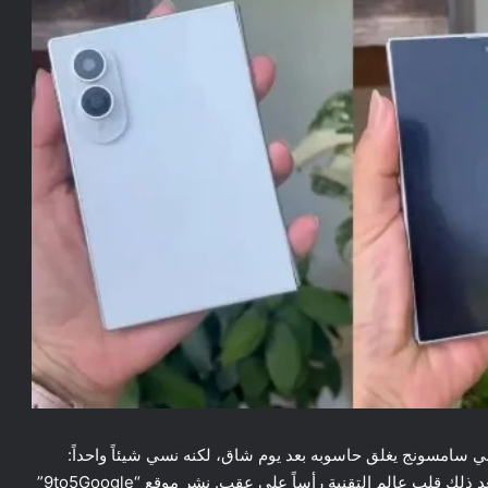
ي سامسونج يغلق حاسوبه بعد يوم شاق، لكنه نسي شيئاً واحداً:
هاتفاً تجريبياً على طاولة قريبة من نافذة مفتوحة. ما حدث بعد ذلك قلب عالم التقنية رأساً على عقب. نشر موقع “9to5Google”