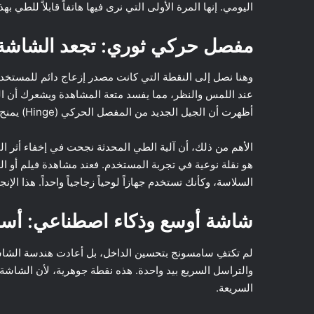
اليومي. إنها المرة الأولى التي نرى فيها هاتفاً قابلاً للطي ب
مفصل حركي ثوري: تجعد الشاشة
وهنا نصل إلى النقطة التي كانت مصدر إزعاج دائم للمستخدم
عند اللمس والنظر، مما يفسد متعة المشاهدة ويشعرك أن ال
أظهرت أن الجيل الجديد من المفصل الحركي (Hinge) يمنح الشاشة الداخلية القدرة على الانغلاق التام والمسطح بنسبة 100%.
الأهم من ذلك، أن آلية الطي المحدثة نجحت في إخفاء أثر ال
هو نقلة نوعية في تجربة المستخدم. فعند مشاهدة فيلم أو 
السلاسة، وكأنك تستخدم جهازاً لوحياً زجاجياً واحداً. هذا الإ
شاشة أوسع وذكاء اصطناعي: أسلحة 
لم تكتفِ سامسونج بتحسين الداخل، بل أعادت هندسة الشاشة ا
والتراسل السريع بيد واحدة. هذه نقطة جوهرية، لأن الشاشة
السريعة.