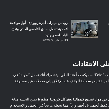
زوكس سيارات أجرة روبوتية.. أول موافقة
اتحادية تشعل سباق التاكسي الذاتي وتفتح
الباب لعصر جديد
أغسطس 5, 2026
لى الانتقادات
كانت الشكوى الأولى والأهم التي سمعتها سامسونج أن هواتف “Fold” سميكة جداً عند الطي، وتشعرك أنك تحمل “طوبة” في
ن تقليص سماكة الهاتف عند الإغلاق إلى معدلات غير مسبوقة
ن في
مواد تصنيع كيميائية وهياكل كربونية مطورة
تمنح الجسد متانة
قط أنحف، بل أخف وزناً، مما يجعله مريحاً في الحمل والاستخدام