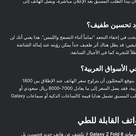
لى أن يبدأ الطلب المسبق بعد الإعلان مباشرة، ويصل الهاتف إلى
رد تحسين طفيف؟
 في إخفاء التجعد “تماماً أثناء التصفح واللمس”. هذا يعني أنك لن
يقين: قد يظل هناك أثر طفيف جداً يمكن رؤيته عند إمالة الشاشة
ً للتجربة كما في الأجيال السابقة.
بناءً على أسعار الأجيال السابقة والتقنيات الجديدة المضافة، يتوقع المحللون أن يتراوح سعر الهاتف عند الإطلاق بين 1800
و2000 دولار أمريكي للطراز الأساسي. أما في الأسواق العربية، فقد يصل السعر إلى ما يعادل 7000-8000 ريال سعودي أو
70,000-80,000 جنيه مصري، مع احتمال وجود عروض للطلب المسبق تشمل هدايا قيمة كالساعات الذكية أو سماعات Galaxy
واتف القابلة للطي
 Galaxy Z Fold 8
لا تكشف عن هاتف جديد فحسب، بل