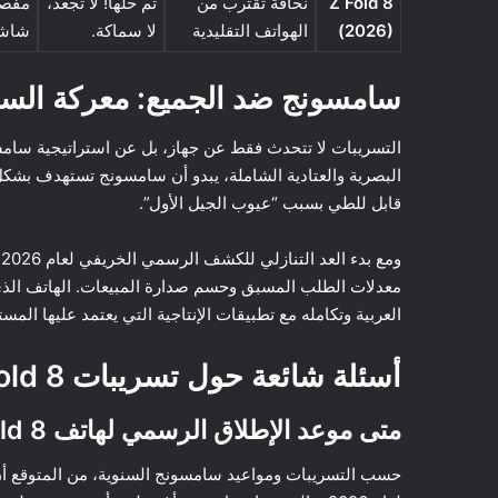
Z Fold 8
نحافة تقترب من
تم حلها! لا تجعد،
مفصل 
(2026)
الهواتف التقليدية
لا سماكة.
شاشة خ
سامسونج ضد الجميع: معركة الس
التسريبات لا تتحدث فقط عن جهاز، بل عن استراتيجية سام
البصرية والعتادية الشاملة، يبدو أن سامسونج تستهدف بشك
قابل للطي بسبب “عيوب الجيل الأول”.
و
معدلات الطلب المسبق وحسم صدارة المبيعات. الهاتف الذ
العربية وتكامله مع تطبيقات الإنتاجية التي يعتمد عليها المس
أسئلة شائعة حول تسريبات Galaxy Z Fold 8
متى موعد الإطلاق الرسمي لهاتف Samsung Galaxy Z Fold 8؟