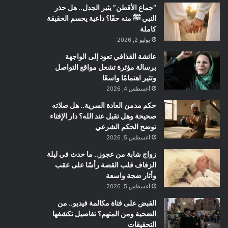
“جماع الأقطن” يثير الجدل.. هل حذر
النبي ﷺ منه حقًا؟ داعية يحسم الحقيقة
كاملة
يوليو 2, 2026
عائشة القذافي تعود إلى الواجهة
برسالة مؤثرة تشعل مواقع التواصل
وتثير اهتمامًا واسعًا
أغسطس 4, 2026
حكم مدمن العادة السرية.. هل صلاته
صحيحة وهل تقبل عند الله؟ دار الإفتاء
توضح الحكم الشرعي
أغسطس 5, 2026
زواج شابة من عجوز.. ما حدث في ليلة
الزفاف قلب القصة رأسًا على عقب
وأثار ضجة واسعة
أغسطس 5, 2026
القبض على فتاة مكالمة فيديو.. من
الضحية ومن المتهم؟ تفاصيل تكشفها
التحقيقات