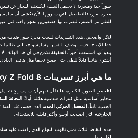
صوراً حية ومسربة لا تحتمل الشك، لتكشف الستار عن
تسريبات ld 8
مجرد صور، فالتفاصيل التي سنرويها الآن تكشف أن سامسونج
للطي من الصفر، لتضرب بها عصفورين بحجر واحد: قتل عيو
لنكن واضحين، هذه التسريبات ليست مجرد صور ضبابية من م
خط الإنتاج، حسب وصف التقرير. وسامسونج، التي طالما عا
يبدو أنها استمعت أخيراً. الحقيقة تكمن في أن هذا الهاتف 
أشتري هاتفاً قابلاً للطي حتى يصبح نحيفاً مثل هاتفي العاد
ما هي أبرز تسريبات Galaxy Z Fold 8.
لتلخيص الصورة الكبيرة، علينا أن نفهم أن سامسونج تتعامل 
محاور أساسية تمثل قفزات هندسية هائلة: أولاً،
النحافة المذ
الجيب. ثانياً،
المفصل الحركي الجديد
الذي قضى على لعنة “ت
الخارجية
التي أصبحت أوسع وأكثر قابلية للاستخدام.
هذه النقاط الثلاث تمثل ثالوث النجاح الذي راهنت عليه سام
لكل منها.