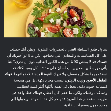
تتناول طبق السلطة الغني بالخضروات الملونة، وتظن أنك حصلت
على كل الفيتامينات والمعادن التي تحتاجها. لكن ماذا لو أخبرتك أن
جسدك قد لا يمتص 90% من هذه الكنوز الغذائية دون أن تدري؟ هنا
يأتي دور بطلين صغيرين، يجلسان على مائدتك كل يوم، لكنك قد
تستخدمهما بشكل منفصل، ولا تدرك القوة المذهلة لاجتماعهما.
فوائد
الفلفل الأسود وزيت الزيتون
ليست مجرد نكهة، بل هي هندسة
كيميائية حيوية ذكية، تجعل كل لقمة تأكلها أكثر قيمة لعظامك،
ودماغك، وقلبك. ولكن، ما خفي كان أعظم، فهناك خطأ واحد في
طريقة استخدام هذا المزيج قد يبخر كل هذه الفوائد، ويحولها إلى
مجرد دهون وسعرات إضافية.