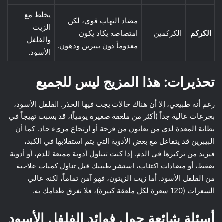
يخلط مع
مضاد التهاب قوي، لكن
الزيت
الكركم
الكركمين
امتصاصه يكاد يكون
والفلفل
معدوماً دون بيبرين ودهون.
الأسود.
تحذيرات: هذا المزيج ليس للجميع
رغم أنه طبيعي، إلا أن هناك حالات يجب فيها الحذر. الفلفل الأسود،
بجرعات عالية جداً (أكثر من ملعقة صغيرة يومياً)، قد يسبب تهيجاً في
بطانة المعدة لدى من يعانون من قرحة أو ارتجاع مريء حاد. كما أن
البيبرين قد يتفاعل مع بعض الأدوية التي يتم استقلابها في الكبد،
فيزيد من تركيزها في الدم. إذا كنت تتناول أدوية مميعة للدم، أو أدوية
ضغط، أو مضادات اكتئاب، استشر طبيبك قبل تناول كميات علاجية
من الفلفل الأسود. أما زيت الزيتون، فهو آمن تماماً، لكنه عالي
السعرات (120 سعرة لكل ملعقة كبيرة)، فلا تغرق طعامك به.
أسئلة شائعة حول فوائد الفلفل الأسود