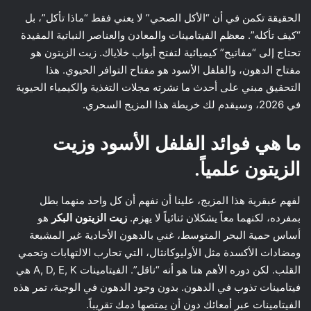
الحقيقة تكمن في أن “الأكل الصحي” لا يعني فقط “ماذا تأكل”، بل
“كيف تأكله”. معظم الفيتامينات والمعادن والعناصر النباتية المفيدة
تحتاج إلى “مفاتيح” كيميائية لتفتح أبواب خلاياك. زيت الزيتون هو
مفتاح الدهون، والفلفل الأسود هو مفتاح التوافر الحيوي. هذا
التحقيق مبني على أحدث ما نشرته مجلات التغذية والكيمياء الحيوية
في 2026، وسيقدم لك خريطة هذا المزيج السحري.
ما هي فوائد الفلفل الأسود وزيت
الزيتون علمياً.
لفهم عبقرية هذا المزيج، علينا أن نفهم أن كل واحد منهما بطل
بمفرده، لكنهما معاً يشكلان ثنائياً لا يهزم.
زيت الزيتون البكر
هو
أساس حمية البحر المتوسط، غني بالدهون الأحادية غير المشبعة
ومضادات الأكسدة مثل الأوليوكانثال، التي تحارب الالتهابات وتحمي
القلب. لكن دوره الأهم هنا هو أنه “ناقل”. الفيتامينات A, D, E, K هي
فيتامينات تذوب في الدهون. بدون وجود الدهون في الوجبة، تمر هذه
الفيتامينات عبر أمعائك دون أن يمتصها دمك تقريباً.