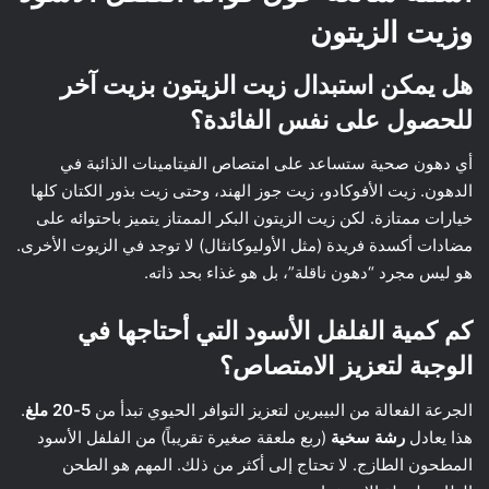
وزيت الزيتون
هل يمكن استبدال زيت الزيتون بزيت آخر
للحصول على نفس الفائدة؟
أي دهون صحية ستساعد على امتصاص الفيتامينات الذائبة في
الدهون. زيت الأفوكادو، زيت جوز الهند، وحتى زيت بذور الكتان كلها
خيارات ممتازة. لكن زيت الزيتون البكر الممتاز يتميز باحتوائه على
مضادات أكسدة فريدة (مثل الأوليوكانثال) لا توجد في الزيوت الأخرى.
هو ليس مجرد “دهون ناقلة”، بل هو غذاء بحد ذاته.
كم كمية الفلفل الأسود التي أحتاجها في
الوجبة لتعزيز الامتصاص؟
الجرعة الفعالة من البيبرين لتعزيز التوافر الحيوي تبدأ من
5-20 ملغ
.
هذا يعادل
رشة سخية
(ربع ملعقة صغيرة تقريباً) من الفلفل الأسود
المطحون الطازج. لا تحتاج إلى أكثر من ذلك. المهم هو الطحن