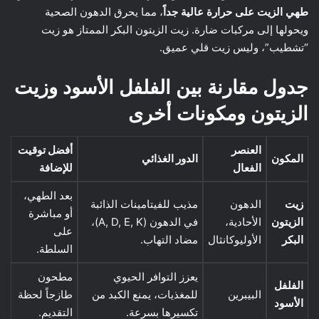
طهي الزيت على حرارة عالية جداً
، مما يحرق الدهون الصحية
ويحولها إلى مركبات ضارة. زيت الزيتون البكر الممتاز هو زيت
“تشطيب”، وليس زيت قلي عميق.
جدول مقارنة بين الفلفل الأسود وزيت
الزيتون ومكونات أخرى
العنصر
أفضل توقيت
المكون
الدور الغذائي
الفعال
للإضافة
بعد الطهي،
زيت
الدهون
مذيب للفيتامينات الذائبة
أو مباشرة
الزيتون
الأحادية،
في الدهون (A, D, E, K)،
على
البكر
الأوليوكانثال
مضاد التهاب.
السلطة.
يعزز التوافر الحيوي
مطحون
الفلفل
البيبرين
للمغذيات، يمنع الكبد من
طازجاً لحظة
الأسود
تكسيرها بسرعة.
التقديم.