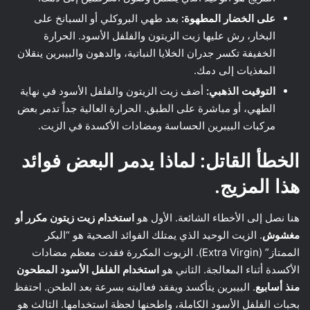
على الخضار المطهوة:
بعد طهي البروكلي أو السبانخ على
البخار، رش عليها زيت الزيتون والفلفل الأسود. الحرارة
الخفيفة تكسر جدران الخلايا النباتية، والدهون والبيبرين ينقلان
المغذيات إلى دمك.
التوقيت الذهبي:
أضف زيت الزيتون والفلفل الأسود في نهاية
الطهي، أو مباشرة على الطبق. الحرارة العالية جداً تدمر بعض
مركبات البيبرين الحساسة ومضادات الأكسدة في الزيت.
الخطأ القاتل: لماذا يدمر البعض فوائد
هذا المزيج.
هنا نصل إلى الأخطاء الشائعة. الأول هو
استخدام زيت زيتون مكرر أو
مغشوش
. الزيت الوحيد الذي يمتلك الفوائد الصحية هو “البكر
الممتاز” (Extra Virgin). الزيوت المكررة فقدت معظم مضادات
الأكسدة أثناء المعالجة. الثاني هو
استخدام الفلفل الأسود المطحون
منذ أسابيع
. البيبرين يتأكسد ويفقد فعاليته بسرعة بعد الطحن. احتفظ
بحبات الفلفل الأسود الكاملة، واطحنها لحظة استخدامها. الثالث هو