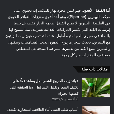
أما
الفلفل الأسود
، فهو ليس مجرد بهار للتنكيه. إنه يحتوي على
مركب
البيبرين (Piperine)
، وهو أحد أقوى معززات التوافر الحيوي
في الطبيعة. البيبرين لا يمنح الفلفل طعمه الحار فقط، بل يثبط
إنزيمات الكبد التي تكسر المركبات الغذائية بسرعة، مما يسمح لها
بالبقاء في مجرى الدم لفترة أطول. عندما تجتمع دهون زيت الزيتون
مع البيبرين، يحدث سحر مزدوج: الدهون تذيب الفيتامينات وتنقلها،
والبيبرين يمنع الكبد من تدميرها بسرعة. النتيجة هي امتصاص
مضاعف للمغذيات من كل وجبة.
مقالات ذات صلة
فوائد زيت الخروع للشعر.. هل يساعد فعلًا على
تكثيف الشعر وتقليل التساقط.. وما الحقيقة التي
كشفها الخبراء
أغسطس 5, 2026
أسباب طلب العنف أثناء العلاقة.. استشارية تكشف