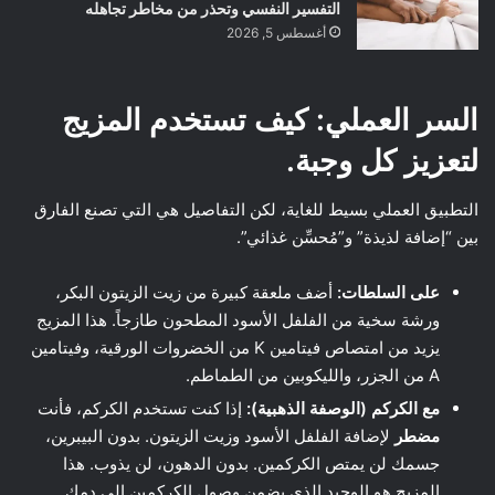
التفسير النفسي وتحذر من مخاطر تجاهله
أغسطس 5, 2026
السر العملي: كيف تستخدم المزيج
لتعزيز كل وجبة.
التطبيق العملي بسيط للغاية، لكن التفاصيل هي التي تصنع الفارق
بين “إضافة لذيذة” و”مُحسِّن غذائي”.
على السلطات:
أضف ملعقة كبيرة من زيت الزيتون البكر،
ورشة سخية من الفلفل الأسود المطحون طازجاً. هذا المزيج
يزيد من امتصاص فيتامين K من الخضروات الورقية، وفيتامين
A من الجزر، والليكوبين من الطماطم.
مع الكركم (الوصفة الذهبية):
إذا كنت تستخدم الكركم، فأنت
مضطر
لإضافة الفلفل الأسود وزيت الزيتون. بدون البيبرين،
جسمك لن يمتص الكركمين. بدون الدهون، لن يذوب. هذا
المزيج هو الوحيد الذي يضمن وصول الكركمين إلى دمك.