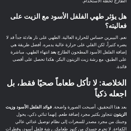
الطازج لحظة الاستخدام.
هل يؤثر طهي الفلفل الأسود مع الزيت على
فعاليته؟
نعم. البيبرين حساس للحرارة العالية. الطهي على نار هادئة جداً قد لا
يضره كثيراً، لكن القلي على حرارة عالية يدمره. أفضل طريقة هي
إضافة الفلفل الأسود المطحون الطازج
بعد
انتهاء الطهي، مباشرة
على الطبق، مع رشة زيت الزيتون البكر. هكذا تحصل على أقصى
فائدة.
الخلاصة: لا تأكل طعاماً صحيًا فقط، بل
اجعله ذكياً
بعد هذا التحقيق، أصبحت الصورة واضحة.
فوائد الفلفل الأسود وزيت
الزيتون
تتجاوز بكثير مجرد إضافة طعم. إنهما ثنائي ذكي، يحول
وجبتك من مجرد مصدر للسعرات إلى نظام توصيل غذائي عالي
الكفاءة. لا تحرم جسدك من كنوز طعامك. رشة فلفل أسود، وقطرات