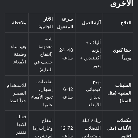
الأخرى
سرعة
الآثار
العلاج
آلية العمل
ملاحظة
المفعول
الجانبية
شبه
ألياف +
معدومة
يعيد بناء
حبتا كيوي
إنزيم
24-48
(انتفاخ
وظيفة
يومياً
أكتينيدين +
ساعة
خفيف في
الأمعاء.
بذور
البداية)
تهيج
تقلصات،
الملينات
للاستخدام
كيميائي
6-12
إسهال،
المنبهة (مثل
القصير
لجدار
ساعة
تعود الأمعاء
السنا)
جداً فقط.
الأمعاء
عليها
فعالة
مكملات
زيادة كتلة
انتفاخ
لكنها
الألياف (مثل
الفضلات
12-72
وغازات إذا
تفتقر
قشور
وامتصاص
ساعة
لم تشرب