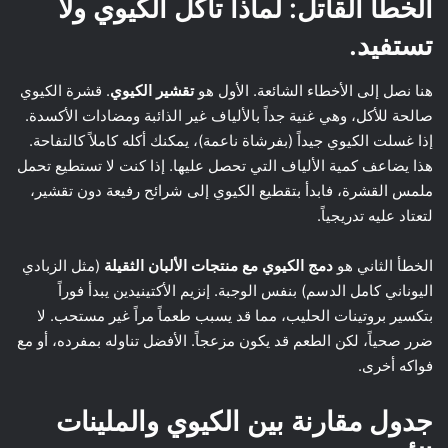
الخطأ القاتل: لماذا تأكل الكيوي ولا
تستفيد.
هنا نصل إلى الأخطاء الشائعة. الأول هو
تقشير الكيوي
. قشرة الكيوي
صالحة للأكل، وهي غنية جداً بالألياف غير الذائبة ومضادات الأكسدة.
إذا غسلت الكيوي جيداً (بفرشاة ناعمة)، يمكنك أكله كاملاً كالتفاحة.
هذا يضاعف كمية الألياف التي تحصل عليها. إذا كنت لا تستطيع تحمل
ملمس القشرة، فابدأ بتقطيع الكيوي إلى شرائح رفيعة دون تقشير،
لتعتاد عليه تدريجياً.
الخطأ الثاني هو
دمج الكيوي مع منتجات الألبان الثقيلة
(مثل الزبادي
اليوناني كامل الدسم) بنفس الوجبة. إنزيم الأكتينيدين يبدأ فوراً
بتكسير بروتينات الحليب، مما قد يسبب طعماً مراً غير مستحب. لا
ضرر صحياً، لكن الطعم قد يكون مزعجاً. الأفضل تناوله بمفرده، أو مع
فواكه أخرى.
جدول مقارنة بين الكيوي والملينات