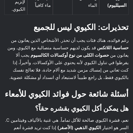
لإنزيم
السيلليوم)
الماء
ماء كافياً
الكيوي.
تحذيرات: الكيوي ليس للجميع
رغم فوائده، هناك فئات يجب أن تحذر. الأشخاص الذين يعانون من
حساسية اللاتكس
قد يكون لديهم حساسية متصالبة مع الكيوي. ومن
يعانون من
حصوات الكلى من نوع أوكسالات الكالسيوم
يجب ألا
يفرطوا في تناول الكيوي لأنه يحتوي على الأوكسالات. وأخيراً، إذا
كنت تعاني من إمساك مزمن شديد مع آلام حادة، فلا تعالج نفسك
بالكيوي فقط، بل راجع طبيباً لاستبعاد أي انسداد أو مشكلة عضوية.
أسئلة شائعة حول فوائد الكيوي للأمعاء
هل يمكن أكل الكيوي بقشره حقاً؟
نعم، قشرة الكيوي صالحة للأكل تماماً. هي غنية بالألياف وفيتامين C.
السر هو اختيار
الكيوي الذهبي (الأصفر)
إذا كنت تريد قشرة أنعم