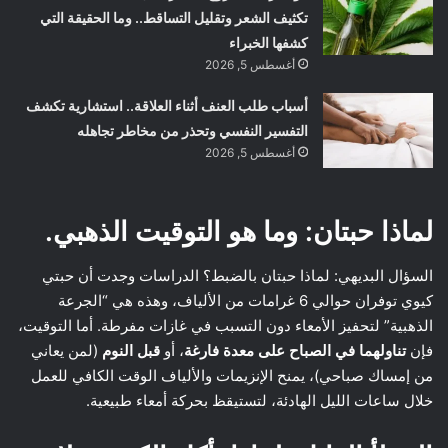
تكثيف الشعر وتقليل التساقط.. وما الحقيقة التي
كشفها الخبراء
أغسطس 5, 2026
أسباب طلب العنف أثناء العلاقة.. استشارية تكشف
التفسير النفسي وتحذر من مخاطر تجاهله
أغسطس 5, 2026
لماذا حبتان: وما هو التوقيت الذهبي.
السؤال البديهي: لماذا حبتان بالضبط؟ الدراسات وجدت أن حبتي
كيوي توفران حوالي 6 غرامات من الألياف، وهذه هي “الجرعة
الذهبية” لتحفيز الأمعاء دون التسبب في غازات مفرطة. أما التوقيت،
فإن
تناولهما في الصباح على معدة فارغة
، أو
قبل النوم
(لمن يعاني
من إمساك صباحي)، يمنح الإنزيمات والألياف الوقت الكافي للعمل
خلال ساعات الليل الهادئة، لتستيقظ بحركة أمعاء طبيعية.