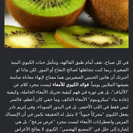
في كل صباح، تقف أمام طبق الفاكهة، وتتأمل حبات الكيوي البنية
الصغيرة. ربما كنت تتجاهلها لصالح التفاح أو الموز. لكن ماذا لو
أخبرتك أن هاتين الحبتين الصغيرتين هما مفتاح لإنهاء معاناة صامتة
يعيشها الملايين يومياً.
فوائد الكيوي للأمعاء
ليست مجرد كلام عن
“الألياف”، بل هي ثورة في فهم كيفية تحريك الأمعاء الخاملة، وكيفية
إعادة بناء “ميكروبيوم” الأمعاء التالف. وما خفي كان أعظم، فالسر
ليس فقط في اللب الأخضر، بل في البذور السوداء، وفي إنزيم نادر
يجعل الكيوي “محركاً حيوياً” لا مثيل له.الحقيقة تكمن في أن الإمساك
المزمن واضطرابات الأمعاء ليست مجرد “عرض مزعج”، بل هي
إشارة إلى خلل في “المصنع الهضمي”. الكيوي لا يعالج الأعراض