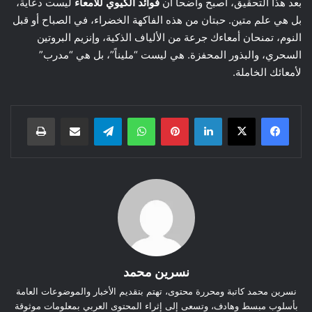
بعد هذا التحقيق، أصبح واضحاً أن
فوائد الكيوي للأمعاء
ليست دعاية،
بل هي علم متين. حبتان من هذه الفاكهة الخضراء، في الصباح أو قبل
النوم، تمنحان أمعاءك جرعة من الألياف الذكية، وإنزيم البروتين
السحري، والبذور المحفزة. هي ليست “مليناً”، بل هي “مدرب”
لأمعائك الخاملة.
لينكدإن
بينتيريست
واتساب
تيلقرام
مشاركة عبر البريد
طباعة
نسرين محمد
نسرين محمد كاتبة ومحررة محتوى، تهتم بتقديم الأخبار والموضوعات العامة
بأسلوب مبسط وهادف، وتسعى إلى إثراء المحتوى العربي بمعلومات موثوقة