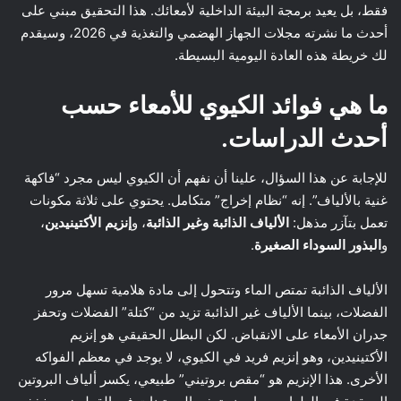
فقط، بل يعيد برمجة البيئة الداخلية لأمعائك. هذا التحقيق مبني على
أحدث ما نشرته مجلات الجهاز الهضمي والتغذية في 2026، وسيقدم
لك خريطة هذه العادة اليومية البسيطة.
ما هي فوائد الكيوي للأمعاء حسب
أحدث الدراسات.
للإجابة عن هذا السؤال، علينا أن نفهم أن الكيوي ليس مجرد “فاكهة
غنية بالألياف”. إنه “نظام إخراج” متكامل. يحتوي على ثلاثة مكونات
تعمل بتآزر مذهل:
الألياف الذائبة وغير الذائبة
، و
إنزيم الأكتينيدين
،
و
البذور السوداء الصغيرة
.
الألياف الذائبة تمتص الماء وتتحول إلى مادة هلامية تسهل مرور
الفضلات، بينما الألياف غير الذائبة تزيد من “كتلة” الفضلات وتحفز
جدران الأمعاء على الانقباض. لكن البطل الحقيقي هو إنزيم
الأكتينيدين، وهو إنزيم فريد في الكيوي، لا يوجد في معظم الفواكه
الأخرى. هذا الإنزيم هو “مقص بروتيني” طبيعي، يكسر ألياف البروتين