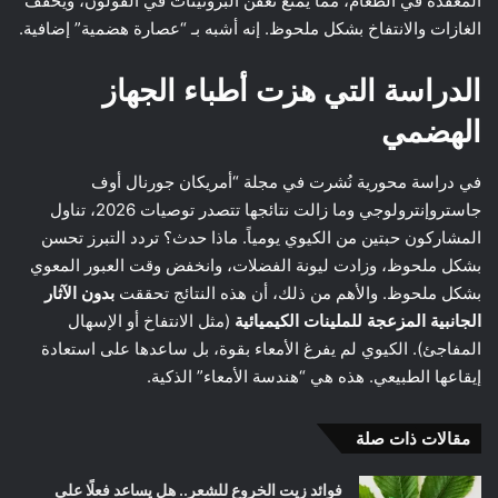
المعقدة في الطعام، مما يمنع تعفن البروتينات في القولون، ويخفف
الغازات والانتفاخ بشكل ملحوظ. إنه أشبه بـ “عصارة هضمية” إضافية.
الدراسة التي هزت أطباء الجهاز
الهضمي
في دراسة محورية نُشرت في مجلة “أمريكان جورنال أوف
جاستروإنترولوجي وما زالت نتائجها تتصدر توصيات 2026، تناول
المشاركون حبتين من الكيوي يومياً. ماذا حدث؟ تردد التبرز تحسن
بشكل ملحوظ، وزادت ليونة الفضلات، وانخفض وقت العبور المعوي
بشكل ملحوظ. والأهم من ذلك، أن هذه النتائج تحققت
بدون الآثار
الجانبية المزعجة للملينات الكيميائية
(مثل الانتفاخ أو الإسهال
المفاجئ). الكيوي لم يفرغ الأمعاء بقوة، بل ساعدها على استعادة
إيقاعها الطبيعي. هذه هي “هندسة الأمعاء” الذكية.
مقالات ذات صلة
فوائد زيت الخروع للشعر.. هل يساعد فعلًا على