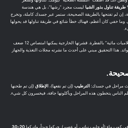
طريقة تناول بذور الشيا
ليست مجرد “رشها”، بل هي هندسة
قة، إن لم تفتحها بالطريقة الصحيحة، ستمر عبر جسدك كاملة، وتخرج
 الأوميغا-3 والألياف والبروتين. وما خفي كان أعظم، فهناك خطأ شائع في طريقة تناولها قد يحولها
ء.
الحقيقة تكمن في أن بذور الشيا ليست مجرد “بذور”. هي “هلاميات مائية” بالفطرة. قشرتها الخارجية يمكنها امتصاص 12 ضعف
وائد. هذا التحقيق مبني على أحدث ما نشرته مجلات التغذية والجهاز
صحيحة.
بثلاث مراحل في جسدك:
الترطيب
(إن تم نقعها)،
الإطلاق
(إن تم طحنها
ظم الناس يتخطون هذه المراحل ويأكلونها جافة، فيخسرون كل شيء.
ي كوب ماء (أو حليب نباتي، أو عصير). حركها جيداً، واتركها
20-30