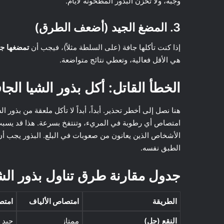
وجبة، ولا تخزن البذور المطحونة لأيام.
3. المضغ الجيد (أضعف الطرق)
إذا كنت تأكلها جافة (على السلطة مثلاً)، فيجب أن
تمضغها جيد
هي الأقل فعالية، وتعطي نتائج متواضعة.
الخطأ القاتل: أكل بذور الشيا الج
هنا نصل إلى أخطر تحذير. أبداً، أبداً لا تأكل ملعقة من بذور ا
امتصاص أي رطوبة في المريء، وتنتفخ بسرعة. هذا قد يسب
الأشخاص الذين يعانون من صعوبات في البلع. البذور يجب أ
الطبق نفسه.
جدول مقارنة طرق تناول بذور الش
الطريقة
امتصاص الألياف
امتص
النقع (جل)
ممتاز
جيد