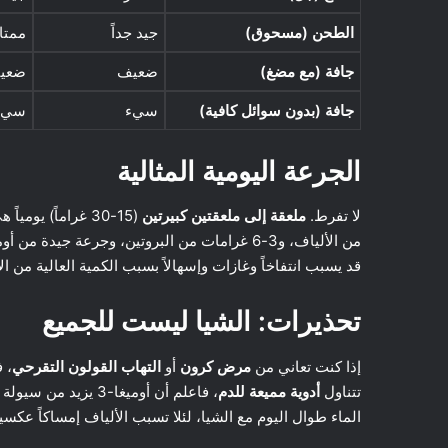
الطحن (مسحوق)
جيد جداً
ممتا
جافة (مع مضغ)
ضعيف
ضعي
جافة (بدون سوائل كافية)
سيء
سيء
الجرعة اليومية المثالية
لا تفرط.
ملعقة إلى ملعقتين كبيرتين
قد يسبب انتفاخاً وغازات وإسهالاً بسبب الكمية العالية من ال
تحذيرات: الشيا ليست للجميع
إذا كنت تعاني من
مرض كرون
أو
التهاب القولون التقرحي
، 
تتناول
أدوية مميعة للدم
، فاعلم أن أوميغا-3
الماء طوال اليوم مع الشيا، لئلا تسبب الألياف إمساكاً عكسياً