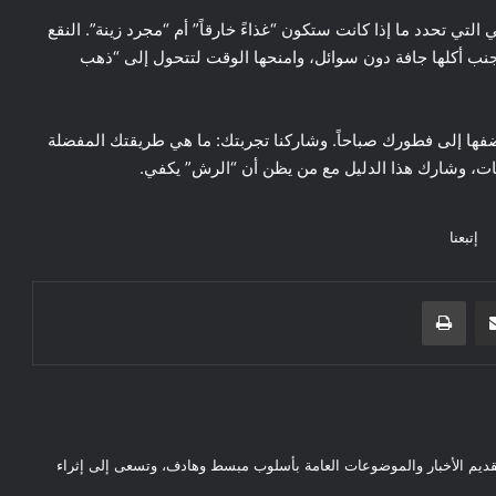
التي تحدد ما إذا كانت ستكون “غذاءً خارقاً” أم “مجرد زينة”. النقع
ميغا-3)، هما مفتاحا الكنز. تجنب أكلها جافة دون سوائل، وامنحها الوقت لتتحول إلى “ذهب
أضفها إلى فطورك صباحاً. وشاركنا تجربتك: ما هي طريقتك المفضلة
يقات، وشارك هذا الدليل مع من يظن أن “الرش” يكفي.
إتبعنا
مشاركة عبر البريد
طباعة
قديم الأخبار والموضوعات العامة بأسلوب مبسط وهادف، وتسعى إلى إثراء