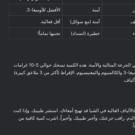
ز
آمنة
الأفضل للأوميغا-3.
ف
آمنة (مع سوائل)
أقل فعالية.
خطيرة (انسداد)
تجنبها تماماً!
(15-30 غراماً) يومياً هي الجرعة المثالية والآمنة. هذه الكمية تمنحك حوالي 5-10 غرامات
من الألياف، و3-6 غرامات من البروتين، وجرعة جيدة من أوميغا-3 والكالسيوم والمغنيسيوم. الإفراط (أكثر من 3 ملاعق كبيرة)
ألياف.
فالألياف العالية في الشيا قد تهيج أمعاءك. استشر طبيبك. وإذا كنت
 يزيد من سيولة الدم. راقب جرعتك، وأخبر طبيبك. وأخيراً، اشرب كمية كافية من
.