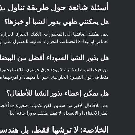
أسئلة شائعة حول طريقة تناول بذو
هل يمكنني طهي بذور الشيا أو خبزها؟
نعم، يمكنك إضافتها إلى المخبوزات (الكيك، الخبز). الحرارة ل
أحماض أوميغا-3 الحساسة للحرارة العالية. للحصول على أوميغا-3، الأفضل تناولها نيئة ومنقوعة.
هل بذور الشيا السوداء أفضل من البيضا
فقط في لون القشرة الخارجية. اختر أياً منهما، أو امزجهما معا
هل يمكن إعطاء بذور الشيا للأطفال؟
نعم، للأطفال الأكبر من سنتين. لكن بكميات صغيرة جداً (ن
خطر الاختناق أو الانسداد. لا تعطِ طفلك بذوراً جافة أبداً.
الخلاصة: لا ترشها فقط، بل هندسه