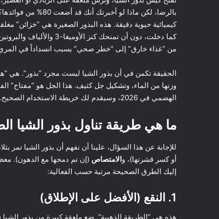
بالرضا، لكن ماذا لو أخبرتك أنك قد أضعت 80% من فوائدها؟
كيميائية حيوية دقيقة. هذه البذور الصغيرة هي “خزائن” مغل
كما دخلت، دون أن تمنحك كنز
من “غذاء خارق” إلى “خطر صحي” يسبب انسداداً في المري
وزنها من الماء، وتشكيل جل كثيف. هذا الجل هو “مفتاح” الف
الهضمي في 2026، وسيقدم لك خريطة الاستخدام الصحيح.
ما هي طريقة تناول بذور الشيا ال
للإجابة عن هذا السؤال، علينا أن نفهم أن بذور الشيا تمر 
أو كسر قشرتها)، و
الامتصاص
(إن تم دمجها مع الدهون). مع
إليك الطرق الصحيحة مرتبة حسب الفعالية:
1. النقع (الأفضل على الإطلاق)
هذه هي “الطريقة الذهبية”. ضع ملعقة كبيرة من بذور الشيا ف