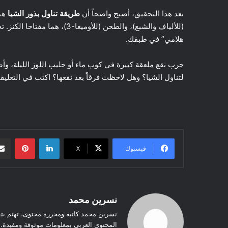
بعد هذا التحقيق، أصبح واضحاً أن
طريقة تناول بذور الشيا
هي 
(للألياف والشبع)، والطحن (للأو
هلامي” في طبقك.
جرب نقع ملعقة كبيرة في كوب ماء أو حليب اللوز الليلة، و
لتناول الشيا؟ وهل لاحظت فرقاً بعد نقعها؟ اكتب في التعل
لينكدإن
بينتيريست
فيسبوك
‫X
نسرين محمد
نسرين محمد كاتبة ومحررة محتوى، تهتم بت
المحتوى العربي بمعلومات موثوقة ومفيدة.