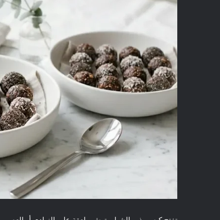
تفتح كيس بذور الشيا، وترش ملعقة على الزبادي أو العصير،