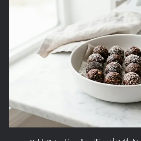
 وتظن أنك قد أضفت “اللمسة الصحية” ليومك. تتناولها وتشعر