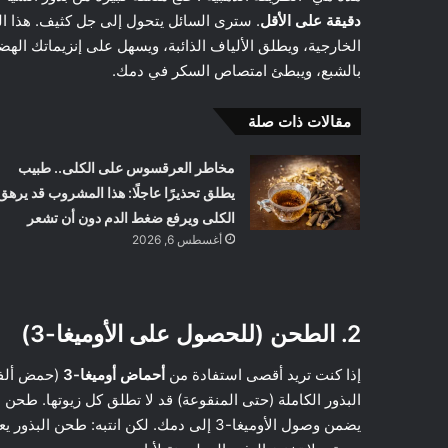
دقيقة على الأقل
. سترى السائل يتحول إلى جل كثيف. هذا الج
الخارجية، ويطلق الألياف الذائبة، ويسهل على إنزيماتك الهضم
بالشبع، ويبطئ امتصاص السكر في دمك.
مقالات ذات صلة
مخاطر العرقسوس على الكلى.. طبيب
يطلق تحذيرًا عاجلًا: هذا المشروب قد يرهق
الكلى ويرفع ضغط الدم دون أن تشعر
أغسطس 6, 2026
2. الطحن (للحصول على الأوميغا-3)
إذا كنت تريد أقصى استفادة من
أحماض أوميغا-3
البذور الكاملة (حتى المنقوعة) قد لا تطلق كل زيوتها. طح
يضمن وصول الأوميغا-3 إلى دمك. لكن انتبه