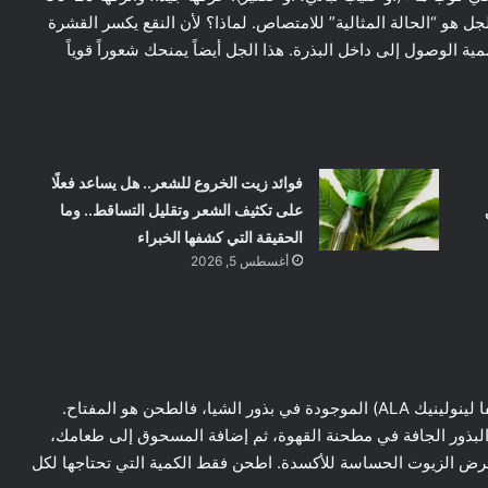
ل هو “الحالة المثالية” للامتصاص. لماذا؟ لأن النقع يكسر القشرة
ية الوصول إلى داخل البذرة. هذا الجل أيضاً يمنحك شعوراً قوياً
فوائد زيت الخروع للشعر.. هل يساعد فعلًا
على تكثيف الشعر وتقليل التساقط.. وما
الحقيقة التي كشفها الخبراء
أغسطس 5, 2026
(حمض ألفا لينولينيك ALA) الموجودة في بذور الشيا، فالطحن هو المفتاح.
ن البذور الجافة في مطحنة القهوة، ثم إضافة المسحوق إلى طعامك،
: طحن البذور يعرض الزيوت الحساسة للأكسدة. اطحن فقط الكمية التي تحتاجها لكل