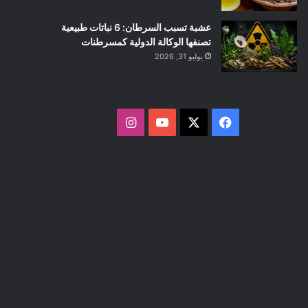
عشبة تسبب السرطان: 6 نباتات طبيعية
تصنفها الوكالة الدولية كمسرطنات
يوليو 31, 2026
ف
ا
ي
X
Y
ن
س
o
س
ب
u
ت
و
T
ق
ك
u
ر
b
ا