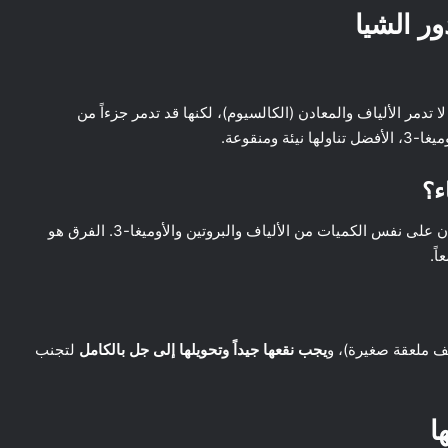
ر الشيا
ا تدمر الألياف والمعادن (الكالسيوم)، لكنها قد تدمر جزءاً من
ء؟
من حيث القيمة الغذائية، لا يوجد فرق جوهري. كلاهما يحتويان على نفس الكميات من الألياف والبروتين والأوميغا-3. الفرق هو
ً.
صف ملعقة صغيرة)، و
يجب نقعها جيداً وتحويلها إلى جل بالكامل
لتجنب
ا