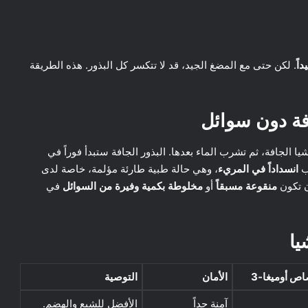
اً
. لكن حتى مع المضغ الجيد، قد لا تتكسر كل البذور. هذه الطريقة
افة دون سوائل
لشيا الجافة، ثم تشرب الماء بعدها. البذور الجافة ستبدأ فوراً في
ب
انسداداً في المريء
، وهي حالة طبية طارئة مؤلمة، خاصة لدى
ن تكون
منقوعة مسبقاً
أو
مخلوطة بكمية وفيرة من السوائل
في
يا
اص أوميغا-3
الأمان
التوصية
آمنة جداً
الأفضل للشبع والهضم.