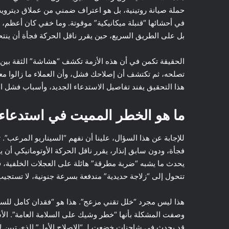
في أحشائها “قنبلة ميكانيكية” موقوتة. وما خفي كان أعظم،
بل على الطريق السريع، حين يقرر ناقل الحركة فجأة أن ينتح
الحقيقة تكمن في أن هذه الأزمة تكشف “هشاشة” الثقة بين 
تصلحه، ثم تكتشف أن إصلاحك فشل، وأن العملاء ما زالوا م
هذا التحقيق يفند تفاصيل الاستدعاء الجديد، وأسباب فشل ال
ما هو الخطر المميت في استدعاء فورد 2014
فجأة، ودون سابق إنذار، يقرر ناقل الحركة الأوتوماتيكي أن ي
يحدث ما يشبه “ضربة مطرقة” هائلة على العجلات الخلفية، فت
تتحول إلى “زلاجة حديدية” مندفعة بسرعة جنونية، لا تستجيب
هذا ليس مجرد “خلل تقني مزعج”. هذا هو “فقدان كامل للسيط
وصفت المشكلة بأنها “خطر وشيك على السلامة العامة”. الأ
قد يحدث في شاحنات خضعت لـ “الإصلاح الأول” الذي تبين لا