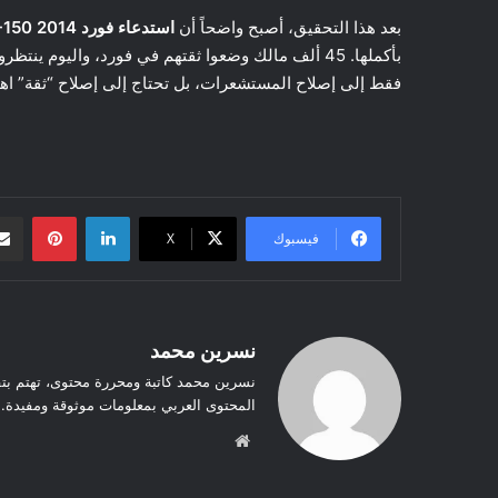
بعد هذا التحقيق، أصبح واضحاً أن
استدعاء فورد F-150 2014
بأكملها. 45 ألف مالك وضعوا ثقتهم في فورد، واليوم 
فقط إلى إصلاح المستشعرات، بل تحتاج إلى إصلاح “ثقة” اه
لينكدإن
بينتيريست
فيسبوك
‫X
نسرين محمد
نسرين محمد كاتبة ومحررة محتوى، تهتم بت
المحتوى العربي بمعلومات موثوقة ومفيدة.
موق
ع
الوي