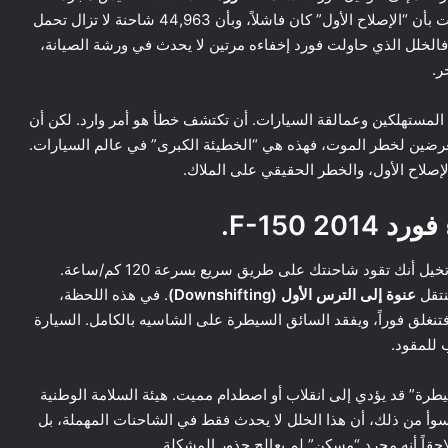
حملة صيانة روتينية، بل هو اعتراف ضمني من عملاق ديترويت بأن “الإصلاح الأول” كان فاشلاً، وبأن 44,963 شاحنة لا تزال تحمل
 فالخلل الذي حاولت فورد إخفاءه مرتين لا يحدث في ورشة الصيانة،
ر.
المستهلكين وعمالقة السيارات. أن تكتشف خطأ هو أمر وارد. لكن أن
عرضين لخطر الموت، فهذه هي “الخطيئة الكبرى” في عالم السيارات.
إصلاح الأول، والخطر الحقيقي على الملاك.
F-150 .
للإجابة عن هذا السؤال، علينا أن نفهم “السيناريو المرعب”. تخيل أنك تقود شاحنتك على طريق سريع بسرعة 120 كم/ساعة.
نتقل
عنوة إلى الترس الأول (Downshifting)
. في هذه اللحظة،
نغلق فوراً، ويفقد السائق السيطرة على الشاسيه بالكامل. السيارة
 للمقود.
رة” قد يؤدي إلى انقلاب أو اصطدام مميت. هيئة السلامة الوطنية
سوأ من ذلك، أن هذا الخلل لا يحدث فقط في الشاحنات المهملة، بل
حقاً أنه مجرد “مسكن” لم يعالج جذور المشكلة.