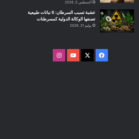
أغسطس 5, 2026
عشبة تسبب السرطان: 6 نباتات طبيعية
تصنفها الوكالة الدولية كمسرطنات
يوليو 31, 2026
ف
ا
ي
X
Y
ن
س
o
س
ب
u
ت
و
T
ق
ك
u
ر
b
ا