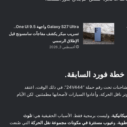
Galaxy S27 Ultra واجهة One UI 9.5..
تسريب مبكر يكشف مفاجآت سامسونج قبل
الإطلاق الرسمي
أغسطس 3, 2026
 خطة فورد السابقة.
هنا نصل إلى جوهر الفضيحة. فورد سبق أن استدعت هذه الشاحنات تحت رقم حملة “24V444”. في ذلك الوقت، اعتقد
 ناقل الحركة، وأعادوا السيارات لأصحابها مطمئنين. لكن الأيام
يكانيكية
، وليست برمجية فقط. الأسباب الحقيقية هي:
تلوث
طوبة
، و
عيوب مستترة في مكونات مجموعة نقل الحركة
التي صُنعت