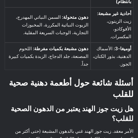
بانتظام)
أحادية غير مشبعة:
دهون متحولة:
السمن النباتي المهدرج،
زيت الزيتون،
الزيوت النباتية المكررة، المخبوزات
الأفوكادو،
التجارية، الوجبات السريعة المقلية.
المكسرات.
أوميغا-3:
الأسماك
دهون مشبعة بكميات مفرطة:
اللحوم
الدهنية، بذور الكتان،
المصنعة، جلد الدجاج، الزبدة بكميات كبيرة
الجوز.
جداً.
أسئلة شائعة حول أطعمة دهنية صحية
للقلب
هل زيت جوز الهند يعتبر من الدهون الصحية
للقلب؟
الأمر معقد. زيت جوز الهند غني بالدهون المشبعة (حتى أكثر من