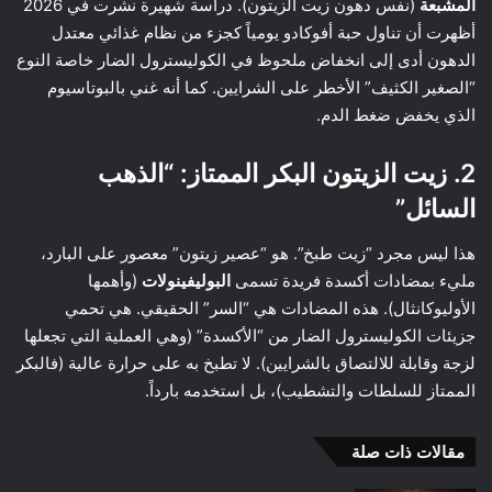
المشبعة
(نفس دهون زيت الزيتون). دراسة شهيرة نشرت في 2026
أظهرت أن تناول حبة أفوكادو يومياً كجزء من نظام غذائي معتدل
الدهون أدى إلى انخفاض ملحوظ في الكوليسترول الضار خاصة النوع
“الصغير الكثيف” الأخطر على الشرايين. كما أنه غني بالبوتاسيوم
الذي يخفض ضغط الدم.
2. زيت الزيتون البكر الممتاز: “الذهب
السائل”
هذا ليس مجرد “زيت طبخ”. هو “عصير زيتون” معصور على البارد،
مليء بمضادات أكسدة فريدة تسمى
البوليفينولات
(وأهمها
الأوليوكانثال). هذه المضادات هي “السر” الحقيقي. هي تحمي
جزيئات الكوليسترول الضار من “الأكسدة” (وهي العملية التي تجعلها
لزجة وقابلة للالتصاق بالشرايين). لا تطبخ به على حرارة عالية (فالبكر
الممتاز للسلطات والتشطيب)، بل استخدمه بارداً.
مقالات ذات صلة