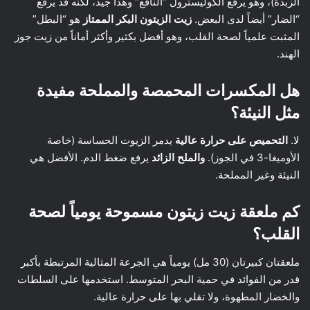
الزبدة)، وهو يرفع الكوليسترول “النافع” وهذا جيد، لكنه قد يرفع
“الضار” أيضاً لدى البعض.
زيت الزيتون البكر الممتاز
هو “البطل”
المثبت علمياً لصحة القلب، وهو أفضل بكثير وأكثر أماناً من زيت جوز
الهند.
هل المكسرات المحمصة والمملحة مفيدة
مثل النيئة؟
لا.
التحميص على حرارة عالية
يدمر الزيوت الحساسة (خاصة
الأوميغا-3 في الجوز).
والملح الزائد
يرفع ضغط الدم. الأفضل هي
النيئة وغير المملحة.
كم ملعقة زيت زيتون مسموحة يومياً لصحة
القلب؟
ملعقتان كبيرتان (30 مل) يومياً هي الجرعة المثالية المرتبطة بأكبر
قدر من الفوائد في حمية البحر المتوسط. استخدمها على السلطات
والخضار المطهوة، ولا تقلي بها على حرارة عالية.