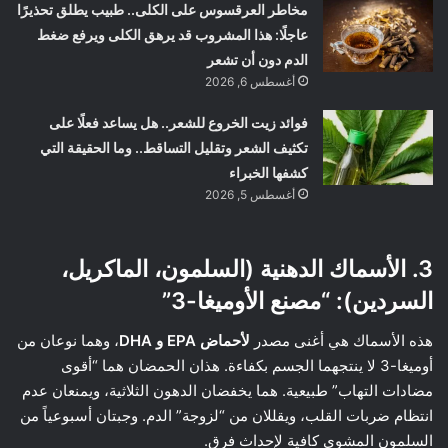
مخاطر العرقسوس على الكلى.. طبيب يطلق تحذيرًا
عاجلًا: هذا المشروب قد يرهق الكلى ويرفع ضغط
الدم دون أن تشعر
أغسطس 6, 2026
فوائد زيت الخروع للشعر.. هل يساعد فعلًا على
تكثيف الشعر وتقليل التساقط.. وما الحقيقة التي
كشفها الخبراء
أغسطس 5, 2026
3. الأسماك الدهنية (السلمون، الماكريل،
السردين): “مصنع الأوميغا-3”
هذه الأسماك هي أغنى مصدر
لأحماض EPA و DHA
، وهما نوعان من
أوميغا-3 لا ينتجهما الجسم بكفاءة. هذان الحمضان هما “أقوى
مضادات التهاب” طبيعية. هما يخفضان الدهون الثلاثية، ويمنعان عدم
انتظام ضربات القلب، ويقللان من “لزوجة” الدم. وجبتان أسبوعياً من
السلمون المشوي كافية لإحداث فرق.