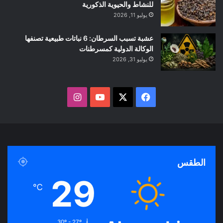
للنشاط والحيوية الذكورية
يوليو 11, 2026
عشبة تسبب السرطان: 6 نباتات طبيعية تصنفها
الوكالة الدولية كمسرطنات
يوليو 31, 2026
ف
ا
ي
X
Y
ن
س
o
س
ب
u
ت
الطقس
و
T
ق
29
℃
ك
u
ر
b
ا
30º - 27º