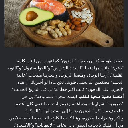
لعقود طويلة، كنا نهرب من “الدهون” كما نهرب من النار. كلمة
“دهون” كانت مرادفة لـ “انسداد الشرايين” و”الكوليسترول” و”النوبة
القلبية”. أزحنا الزبدة، وقلصنا الزيوت، واشترينا منتجات “خالية
الدسم” معتقدين أننا نحمي قلوبنا. لكن ماذا لو أخبرتك أن هذه
“الحرب على الدهون” كانت أكبر خطأ غذائي في التاريخ الحديث؟
أطعمة دهنية صحية للقلب
ليست مجرد “مسموحة”، بل هي
“ضرورية” لشرايينك، ودماغك، وهرموناتك. وما خفي كان أعظم،
فالخوف من “كل” الدهون دفعنا إلى استبدالها بـ “السكر”
والكربوهيدرات المكررة، وهنا كانت الكارثة الحقيقية.الحقيقة تكمن
في أن قلبك لا يخاف الدهون، بل يخاف “الالتهابات” و”الأكسدة”.