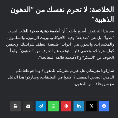
الخلاصة: لا تحرم نفسك من “الدهون
الذهبية”
بعد هذا التحقيق، أصبح واضحاً أن
أطعمة دهنية صحية للقلب
ليست
“عدواً”، بل هي “صديقة” وفية. الأفوكادو، وزيت الزيتون، والسلمون،
والمكسرات، والبذور، هي “أدوات” طبيعية، تنظف شرايينك، وتخفض
كوليسترولك، وتحمي قلبك. توقف عن الخوف من “الدهون”، وابدأ
الخوف من “السكر” و”الأطعمة فائقة المعالجة”.
شاركونا تجربتكم: هل غيرتم نظرتكم للدهون؟ وما هو طعامكم
الدهني الصحي المفضل؟ اكتبوا في التعليقات، وشاركوا هذا الدليل
مع من يخاف من الدهون.
لينكدإن
بينتيريست
واتساب
تيلقرام
مشاركة عبر البريد
طباعة