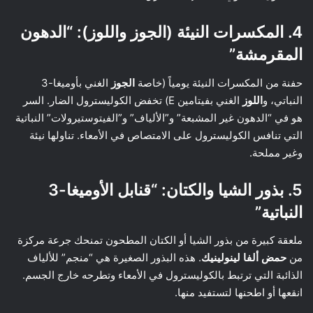
4. المكسرات النيئة (الجوز واللوز): “الدهون
المقرمشة”
حفنة من المكسرات النيئة يومياً (خاصة
الجوز
الغني بأوميغا-3
النباتي، و
اللوز
الغني بفيتامين E) تخفض الكوليسترول الضار. السر
هو في “الدهون غير المشبعة” و”الألياف” و”الفيتوستيرولات” النباتية
التي تنافس الكوليسترول على الامتصاص في الأمعاء. تناولها نيئة
وغير مملحة.
5. بذور الشيا والكتان: “قنابل الأوميغا-3
النباتية”
ملعقة كبيرة من بذور الشيا أو الكتان المطحون تمنحك جرعة مركزة
من
حمض ألفا لينولينيك
. هذه البذور الصغيرة هي “منجم” للألياف
الذائبة التي ترتبط بالكوليسترول في الأمعاء وتطرحه خارج الجسم.
انقعها أو اطحنها لتستفيد منها.