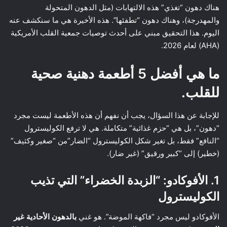
هناك دهون “تغذي” هذه الالتهابات (مثل الدهون المتحولة
والمهدرجة)، وهناك دهون “تطفئها”. هذه الأخيرة هي ما سنكشف عنه
اليوم. هذا التحقيق مبني على أحدث توصيات جمعية القلب الأمريكية
(AHA) لعام 2026.
ما هي أفضل 5 أطعمة دهنية صحية
للقلب.
للإجابة عن هذا السؤال، يجب أن نفهم أن هذه الأطعمة ليست مجرد
“دهون”، بل هي “حزم غذائية” متكاملة. هي لا ترفع الكوليسترول
“النافع” فقط، بل تغير شكل الكوليسترول “الضار”من “صغير وكثيف”
(خطير) إلى “كبير ورقيق” (غير ضار).
1. الأفوكادو: “الزبدة الخضراء” التي تذيب
الكوليسترول
الأفوكادو ليس مجرد “فاكهة الموضة”. هو غني
بالدهون الأحادية غير