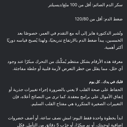
سكر الدم الصائم: أقل من 100 ملغ/ديسيلتر
ضغط الدم: أقل من 120/80
وتُشير الدكتورة هايز إلى أنه مع التقدم في العمر، خصوصًا بعد
الخمسين، يبدأ ضغط الدم بالارتفاع تدريجيًا، ولهذا يُصبح قياسه دوريًا
أكثر أهمية.
معرفة هذه الأرقام بشكل منتظم يُمكِّنك من التحرك مبكرًا عند وجود
أي خلل، مما يقلل من خطر التعرض لأزمة قلبية أو جلطة مفاجئة.
قلبك في يدك.. كل يوم
الحفاظ على صحة القلب لا يعني بالضرورة إجراء تغييرات جذرية أو
إنفاق الأموال على برامج معقدة. كما ترى من النصائح أعلاه، فإن
التغييرات الصغيرة المتكررة هي مفتاح القلب السليم.
ابدأ بخطوة واحدة فقط اليوم: امشِ نصف ساعة، أو أضف خضروات
إضافية لوجبتك، أو نم مبكرًا، أو جرّب 5 دقائق من التأمل. فكل