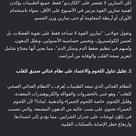
لكن التمارين لا تقتصر على “الكارديو” فقط. جميع الطبيبات يؤكدن
أهمية تمارين القوة مرتين في الأسبوع على الأقل، سواء باستخدام
الأوزان أو أربطة المقاومة أو حتى تمارين وزن الجسم.
وتقول جولاتي: “تمارين القوة لا تساعد فقط على تقوية العضلات، بل
تُحسن الكولسترول، وتحسن حساسية الأنسولين، وتقلل الدهون،
وتُسهم في تنظيم ضغط الدم وسكر الدم”، مما يعني أنها مفتاح شامل
لتعزيز صحة القلب والوقاية من أمراضه.
2. تقليل تناول اللحوم والاعتماد على نظام غذائي صديق للقلب
النظام الغذائي الذي تتبعه الطبيبات يُعرف بـ”النظام الغذائي الصحي
للقلب”، وهو غني بالخضروات والفواكه والكربوهيدرات المعقدة،
وقليل اللحوم، خاصة اللحوم الحمراء والدهنية. لماذا؟ لأن اللحوم
الحمراء تحتوي على نسب عالية من الدهون المشبعة، والتي تتسبب
في تكوّن لويحات على جدران الشرايين، مما يؤدي إلى انسدادها
وارتفاع خطر الإصابة بالسكتات القلبية.