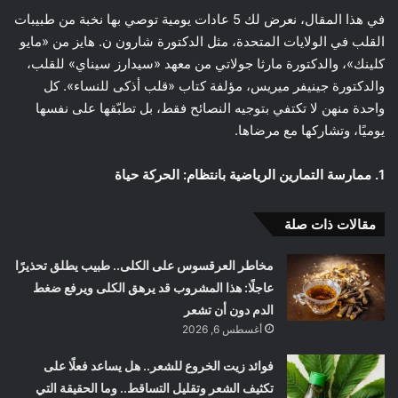
في هذا المقال، نعرض لك 5 عادات يومية توصي بها نخبة من طبيبات
القلب في الولايات المتحدة، مثل الدكتورة شارون ن. هايز من «مايو
كلينك»، والدكتورة مارثا جولاتي من معهد «سيدارز سيناي» للقلب،
والدكتورة جينيفر ميريس، مؤلفة كتاب «قلب أذكى للنساء». كل
واحدة منهن لا تكتفي بتوجيه النصائح فقط، بل تطبّقها على نفسها
يوميًا، وتشاركها مع مرضاها.
1. ممارسة التمارين الرياضية بانتظام: الحركة حياة
مقالات ذات صلة
مخاطر العرقسوس على الكلى.. طبيب يطلق تحذيرًا
عاجلًا: هذا المشروب قد يرهق الكلى ويرفع ضغط
الدم دون أن تشعر
أغسطس 6, 2026
فوائد زيت الخروع للشعر.. هل يساعد فعلًا على
تكثيف الشعر وتقليل التساقط.. وما الحقيقة التي