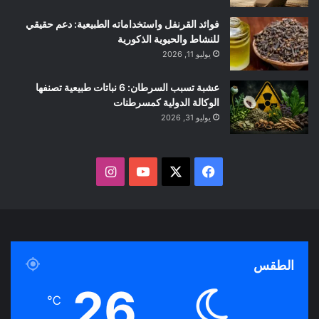
فوائد القرنفل واستخداماته الطبيعية: دعم حقيقي
للنشاط والحيوية الذكورية
يوليو 11, 2026
عشبة تسبب السرطان: 6 نباتات طبيعية تصنفها
الوكالة الدولية كمسرطنات
يوليو 31, 2026
ف
ا
ي
X
Y
ن
س
o
س
ب
u
ت
الطقس
و
T
ق
26
℃
ك
u
ر