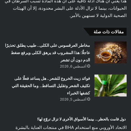
هذا يعني أن هناك أدلة كافية على أن هذه المادة تسبّب السرطان في
الحيوانات، بينما لا تزال الأدلة على البشر محدودة، إلا أن الهيئات
الصحية الدولية لا تستهين بالأمر.
مقالات ذات صلة
مخاطر العرقسوس على الكلى.. طبيب يطلق تحذيرًا
عاجلًا: هذا المشروب قد يرهق الكلى ويرفع ضغط
الدم دون أن تشعر
أغسطس 6, 2026
فوائد زيت الخروع للشعر.. هل يساعد فعلًا على
تكثيف الشعر وتقليل التساقط.. وما الحقيقة التي
كشفها الخبراء
أغسطس 5, 2026
دول قامت بالحظر… بينما الأسواق الأخرى لا تزال تروّج لها!
الاتحاد الأوروبي منع استخدام BHA في منتجات العناية بالبشرة