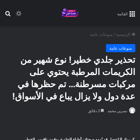
بح
الوضع ا
القائمة
الرئيسية
/
منوعات عامة
منوعات عامة
تحذير جلدي خطير! نوع شهير من
الكريمات المرطبة يحتوي على
مركبات مسرطنة… تم حظرها في
عدة دول ولا يزال يباع في الأسواق!
نسرين محمد
2 دقائق
كريمك المُفضل قد يُهدد صحتك: أطباء الجلدية يدقون ناقوس الخطر