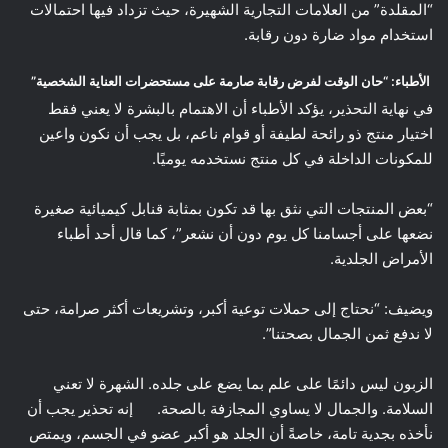
“المقلدة” من العلامات التجارية الشهيرة، حيث تزداد فيها احتمالات
استخدام مواد ضارة دون رقابة.
الأطباء: “حان الوقت لفرض رقابة صارمة على مستحضرات العناية الشخصية”
في نهاية التحذير، يؤكد الأطباء أن الاهتمام بالبشرة لا يعني فقط
اختيار منتج ذو رائحة لطيفة أو قوام ناعم، بل يجب أن نكون واعين
للمكونات الداخلة في كل منتج نستخدمه يوميًا.
“بعض المنتجات التي نثق بها قد تكون بمثابة قنابل كيميائية صغيرة
نضعها على أجسامنا كل يوم دون أن نشعر”، كما قال أحد أطباء
الأمراض الجلدية.
ويضيف: “نحتاج إلى حملات توعية أكبر، وتشريعات أكثر صرامة، حتى
لا ندفع ثمن الجمال بصحتنا”.
الزبون ليس دائمًا على علم بما يضع على جلده. الشهرة لا تعني
السلامة. والجمال لا يساوي المجازفة بالصحة. إنه تحذير يجب أن
نأخذه بجدية تامة، خاصةً أن الجلد هو أكبر عضو في الجسم، ويمتص