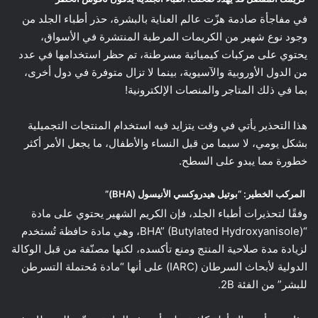
في مفاجأة صادمة هزّت عالم العناية بالبشرة، حذر أطباء الجلد من
وجود نوع شهير من الكريمات المرطبة المنتشرة في الأسواق،
يحتوي على مركبات كيميائية مسرطنة، تم حظر استخدامها في عدد
من الدول الأوروبية والآسيوية، بينما لا تزال متوفرة في دول أخرى،
بما في ذلك المتاجر والمنصات الإلكترونية!
هذا التحذير يأتي في وقت يتزايد فيه استخدام المنتجات التجميلية
بشكل يومي، لا سيما من قبل النساء والأطفال، ما يجعل الأمر أكثر
خطورة مما يبدو على السطح.
المركب الخطير: “بوتيل هيدروكسي الأنيسول (BHA)”
وفقًا لتحذيرات أطباء الجلد، فإن الكريم الشهير يحتوي على مادة
“BHA” (Butylated Hydroxyanisole)، وهي مادة حافظة تُستخدم
لزيادة مدة صلاحية المنتج ومنع تأكسده، لكنها مصنّفة من قبل الوكالة
الدولية لأبحاث السرطان (IARC) على أنها “مادة مُحتملة التسرطن
للبشر” من الفئة 2B.