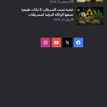
أغسطس 5, 2026
عشبة تسبب السرطان: 6 نباتات طبيعية
تصنفها الوكالة الدولية كمسرطنات
يوليو 31, 2026
ف
ا
ي
X
Y
ن
س
o
س
ب
u
ت
و
T
ق
ك
u
ر
b
ا