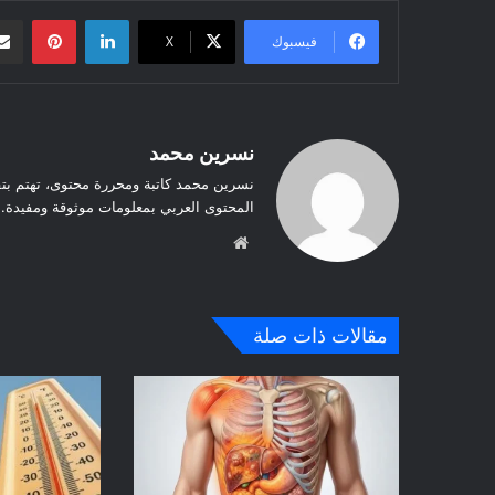
لينكدإن
بينتيريست
فيسبوك
‫X
نسرين محمد
نسرين محمد كاتبة ومحررة محتوى، تهتم بت
المحتوى العربي بمعلومات موثوقة ومفيدة.
موق
ع
الوي
ب
مقالات ذات صلة