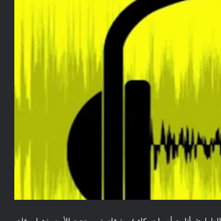
لطوارئ، أثارت أصوات بكاء غريبة قادمة من تحت الأرض ذهول وقلق