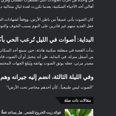
أهالي أحد الأحياء السكنية، بعدما تكررت لعدة ليالٍ متتالية 
كان الصوت يأتي عميقاً من باطن الأرض، ووفقاً لشهادات 
جعل العديد منهم غير قادرين على النوم بسبب الخوف والتوتر
البداية: أصوات في الليل تُرعب الحي بأك
بدأت القصة في منطقة سكنية هادئة، حين سمع أحد السكان عن
من أسفل منزله. في البداية، ظن أنه يتخيل أو أن الصوت قادم
مصدر مرئي، جعله يوثق الصوت بهاتفه ويُبلغ الجهات المختص
وفي الليلة الثالثة، انضم إليه جيرانه وهم
“الصوت ليس طبيعياً.. كأن أحدهم محاصر تحت الأرض!”
مقالات ذات صلة
فوائد زيت الخروع للشعر.. هل يساعد فعلًا