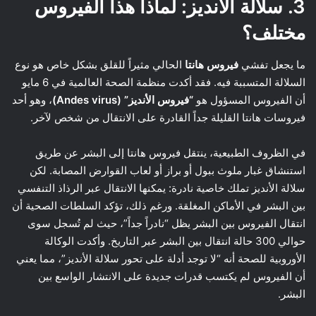
3. سلالة الأنديز: لماذا هذا الفيروس
مختلف؟
ما يجعل تفشي
فيروس هانتا
الحالي مثيراً للقلق بشكل خاص هو نوع
السلالة المتسببة فيه. فقد أكدت منظمة الصحة العالمية في 6 مايو
أن الفيروس المسؤول هو
“فيروس الأنديز” (Andes virus)
، وهو أحد
فيروسات هانتا القليلة جداً القادرة على الانتقال من شخص لآخر.
في الظروف الطبيعية، ينتقل فيروس هانتا إلى البشر عن طريق
استنشاق غبار ملوث ببول أو براز أو لعاب القوارض المصابة. لكن
سلالة الأنديز تملك خاصية نادرة: يمكنها الانتقال عبر الرذاذ التنفسي
بين البشر في الأماكن المغلقة. ورغم ذلك، تؤكد السلطات الصحية أن
انتقال الفيروس بين البشر يظل “نادراً جداً”، حيث لم تُسجل سوى
حوالي 300 حالة انتقال بين البشر عبر التاريخ. وأكدت الوكالة
الأوروبية للصحة أنه “لا توجد أدلة على تحور سلالة الأنديز”، مما يعني
أن الفيروس لم يكتسب قدرات جديدة على الانتشار الواسع بين
البشر.