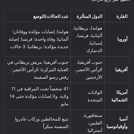
القارة
الدول المتأثرة
عدد الحالات/الوضع
هولندا، بريطانيا،
هولندا: إصابات مؤكدة ووفاتان؛
ألمانيا، فرنسا،
أوروبا
ألمانيا: وفاة واحدة؛ فرنسا: إصابة
إسبانيا،
جديدة مؤكدة؛ بريطانيا: 3 حالات
الدنمارك
جنوب أفريقيا،
جنوب أفريقيا: مريض بريطاني في
أفريقيا
الرأس الأخضر،
العناية المركزة؛ الرأس الأخضر:
الأرجنتين
رفض رسو السفينة
41 شخصاً تحت المراقبة في 11
أمريكا
الولايات
ولاية، ولا إصابات مؤكدة حتى 14
الشمالية
المتحدة
مايو
سنغافورة،
آسيا
تتبع للمخالطين وركاب غادروا
الفلبين،
وأوقيانوسيا
السفينة مبكراً
أستراليا