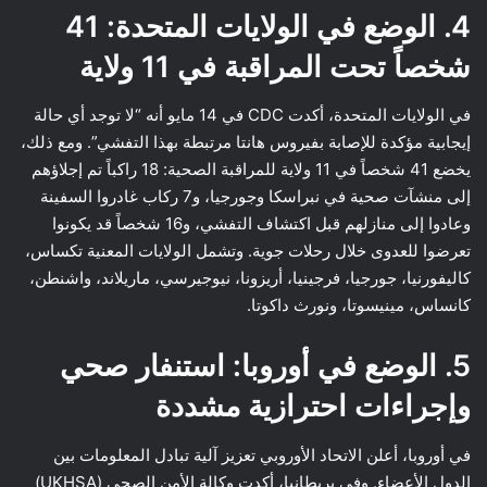
4. الوضع في الولايات المتحدة: 41
شخصاً تحت المراقبة في 11 ولاية
في الولايات المتحدة، أكدت CDC في 14 مايو أنه “لا توجد أي حالة
إيجابية مؤكدة للإصابة بفيروس هانتا مرتبطة بهذا التفشي”. ومع ذلك،
يخضع 41 شخصاً في 11 ولاية للمراقبة الصحية: 18 راكباً تم إجلاؤهم
إلى منشآت صحية في نبراسكا وجورجيا، و7 ركاب غادروا السفينة
وعادوا إلى منازلهم قبل اكتشاف التفشي، و16 شخصاً قد يكونوا
تعرضوا للعدوى خلال رحلات جوية. وتشمل الولايات المعنية تكساس،
كاليفورنيا، جورجيا، فرجينيا، أريزونا، نيوجيرسي، ماريلاند، واشنطن،
كانساس، مينيسوتا، ونورث داكوتا.
5. الوضع في أوروبا: استنفار صحي
وإجراءات احترازية مشددة
في أوروبا، أعلن الاتحاد الأوروبي تعزيز آلية تبادل المعلومات بين
الدول الأعضاء. وفي بريطانيا، أكدت وكالة الأمن الصحي (UKHSA)