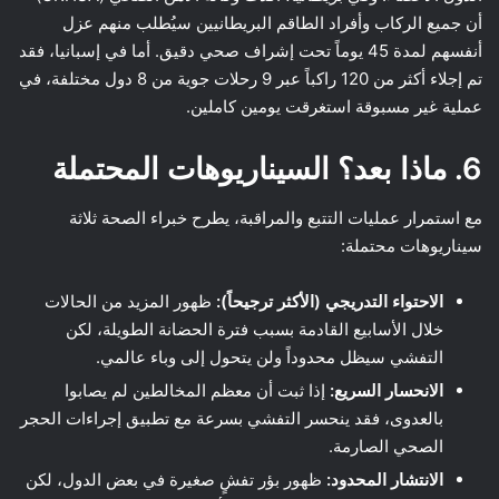
أن جميع الركاب وأفراد الطاقم البريطانيين سيُطلب منهم عزل
أنفسهم لمدة 45 يوماً تحت إشراف صحي دقيق. أما في إسبانيا، فقد
تم إجلاء أكثر من 120 راكباً عبر 9 رحلات جوية من 8 دول مختلفة، في
عملية غير مسبوقة استغرقت يومين كاملين.
6. ماذا بعد؟ السيناريوهات المحتملة
مع استمرار عمليات التتبع والمراقبة، يطرح خبراء الصحة ثلاثة
سيناريوهات محتملة:
الاحتواء التدريجي (الأكثر ترجيحاً):
ظهور المزيد من الحالات
خلال الأسابيع القادمة بسبب فترة الحضانة الطويلة، لكن
التفشي سيظل محدوداً ولن يتحول إلى وباء عالمي.
الانحسار السريع:
إذا ثبت أن معظم المخالطين لم يصابوا
بالعدوى، فقد ينحسر التفشي بسرعة مع تطبيق إجراءات الحجر
الصحي الصارمة.
الانتشار المحدود:
ظهور بؤر تفشٍ صغيرة في بعض الدول، لكن