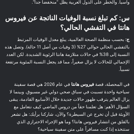
وآسيا. والخطر على الدول العربية يظل “منخفضاً جداً”.
س: كم تبلغ نسبة الوفيات الناتجة عن فيروس
هانتا في التفشي الحالي؟
ج:
بحسب منظمة الصحة العالمية، يبلغ معدل الوفيات المرتبط
بالتفشي الحالي حوالي 27% (3 وفيات من أصل 11 حالة). وتصل هذه
النسبة إلى 38% في حالات متلازمة هانتا الرئوية الشديدة. لكن العدد
الإجمالي للحالات لا يزال صغيراً، مما قد يجعل النسبة المئوية مرتفعة
نسبياً.
في المحصلة، قصة
فيروس هانتا
في عام 2026 هي قصة سفينة
سياحية واحدة تسببت في سباق صحي دولي غير مسبوق. وبينما لا
يزال العالم يترقب ظهور حالات جديدة خلال الأسابيع القادمة، يبقى
السؤال الأهم: هل تعلمنا حقاً من دروس الماضي كيف نتعامل مع
الأوبئة قبل أن تخرج عن السيطرة؟ والآن، شاركنا برأيك: هل تشعر
بالقلق من انتشار فيروس هانتا؟ وما هو الإجراء الاحترازي الذي
ستتخذه إذا كنت مسافراً على متن سفينة سياحية؟