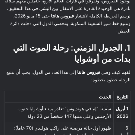
بوجود الفيروس، وتفرقوا في قارات العالم الأربع، حاملين معهم سلالة
نادرة هي الوحيدة القادرة على الانتقال بين البشر. في هذا التحقيق،
نرسم الخريطة الكاملة لانتشار
فيروس هانتا
حتى 15 مايو 2026،
ونتتبع خط سير السفينة المنكوبة، ونحصي الدول التي دخلت دائرة
الخطر.
1. الجدول الزمني: رحلة الموت التي
بدأت من أوشوايا
لفهم كيف وصل
فيروس هانتا
إلى هذا العدد من الدول، يجب أن نتتبع
الرحلة خطوة بخطوة:
التاريخ
الحدث
1 أبريل
سفينة “إم في هونديوس” تغادر ميناء أوشوايا جنوب
2026
الأرجنتين وعلى متنها 147 شخصاً من 23 دولة
6
ظهور أول حالة مرضية على راكب هولندي (70 عاماً):