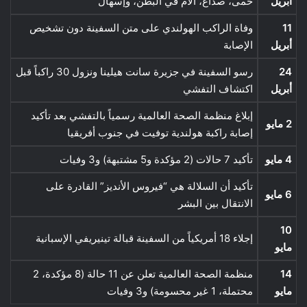
أبريل
حمى، صداع، آلام في البطن، وإسهال
11
وفاة الراكب الهولندي على متن السفينة دون تشخيص
أبريل
الإصابة
24
رسو السفينة في جزيرة سانت هيلينا ونزول 30 راكباً قبل
أبريل
اكتشاف التفشي
إبلاغ منظمة الصحة العالمية رسمياً بالتفشي بعد تأكيد
2 مايو
إصابة راكبة هولندية توفيت في جنوب أفريقيا
4 مايو
تأكيد 7 حالات (2 مؤكدة و5 مشتبهة) و3 وفيات
تأكيد أن السلالة هي “فيروس الأنديز” القادرة على
6 مايو
الانتقال بين البشر
10
إجلاء 18 أمريكياً من السفينة قبالة تينيريفي الإسبانية
مايو
14
منظمة الصحة العالمية تعلن عن 11 حالة (8 مؤكدة، 2
مايو
محتملة، 1 غير محسومة) و3 وفيات