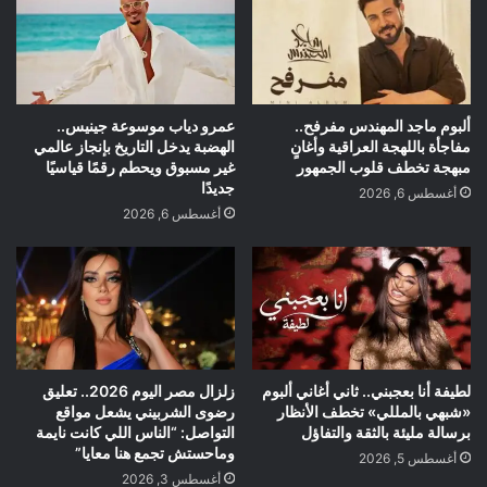
ألبوم ماجد المهندس مفرفح..
عمرو دياب موسوعة جينيس..
مفاجأة باللهجة العراقية وأغانٍ
الهضبة يدخل التاريخ بإنجاز عالمي
مبهجة تخطف قلوب الجمهور
غير مسبوق ويحطم رقمًا قياسيًا
جديدًا
أغسطس 6, 2026
أغسطس 6, 2026
لطيفة أنا بعجبني.. ثاني أغاني ألبوم
زلزال مصر اليوم 2026.. تعليق
«شبهي بالمللي» تخطف الأنظار
رضوى الشربيني يشعل مواقع
برسالة مليئة بالثقة والتفاؤل
التواصل: “الناس اللي كانت نايمة
وماحستش تجمع هنا معايا”
أغسطس 5, 2026
أغسطس 3, 2026