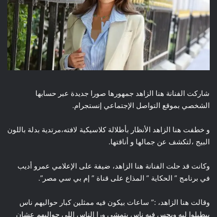
شاركت الفنانة هنا الزاهد جمهورها صورا جديدة عبر حسابها
الشخصي بموقع التواصل الإجتماعي إنستجرام.
و خطفت هنا الزاهد الأنظار بأطلالة كلاسيكية لافته،مرتدية بدلة باللون
البيج ،لتكشف عن جمالها و أناقتها.
وكانت قد حلت الفنانة هنا الزاهد، ضيفة على الإعلامي عمرو أديب
في برنامج ” الحكاية ” المذاع على قناة ” إم بي سي مصر”.
وقالت هنا الزاهد، :” ساعات بيكون فيه ممثلين كبار حواليهم ناس
بيطبلوا ليه وبحس فيه ناس بتمشي ورا الناس اللي حواليهم عشان