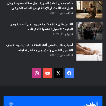
حكم مدمن العادة السرية.. هل صلاته صحيحة وهل
تقبل عند الله؟ دار الإفتاء توضح الحكم الشرعي
أغسطس 5, 2026
القبض على فتاة مكالمة فيديو.. من الضحية ومن
المتهم؟ تفاصيل تكشفها التحقيقات
يوليو 23, 2026
أسباب طلب العنف أثناء العلاقة.. استشارية تكشف
التفسير النفسي وتحذر من مخاطر تجاهله
أغسطس 5, 2026
ف
ا
ي
X
Y
ن
س
o
س
ب
u
ت
الطقس