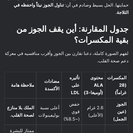
حمايتها. الحل بسيط وصادم في آن:
تناول الجوز نيئاً واحفظه في
الثلاجة
.
جدول المقارنة: أين يقف الجوز من
بقية المكسرات؟
لفهم الصورة كاملة، دعنا نقارن بين الجوز وأقرب منافسيه في معركة
دعم صحة القلب.
المكسرات
محتوى
تأثيره
مضادات
(28
ALA
على
ملاحظة هامة
الأكسدة
غراماً)
(أوميغا-3)
LDL
الجوز
خفض
2.6 غرام
أعلى نسبة
الملك بلا منازع
(عين
قوي
(الأعلى)
بوليفينولات
لصحة القلب.
الجمل)
(~8.5%)
ممتاز للبشرة