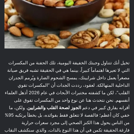
تخيل أنك تتناول وجبتك الخفيفة اليومية، تلك الحفنة من المكسرات
التي لا تعيرها اهتماماً كبيراً، بينما هي في الحقيقة تشبه فريق صيانة
مصغراً يعمل داخل شرايينك، يمسح الشحوم الضارة ويُرمم الجدران
الداخلية المتهالكة. لعقود، رددت الجدات أن “المكسرات تقوي
القلب”، لكن ما كشفته مختبرات الأبحاث في عام 2026 أذهل العلماء
أنفسهم. نحن نتحدث هنا عن نوع واحد من المكسرات تفوق على
أقرانه بفارق كبير في دعم
الجوز لصحة القلب والشرايين
. ولكن، ما
خفي كان أعظم؛ فالقصة لا تتعلق فقط بفوائده، بل بخطأ يرتكبه 95%
من الناس يحول هذا الكنز الصحي إلى مجرد سعرات حرارية
فارغة.الحقيقة تكمن في أن هذا النوع بالذات، والذي سنكشف النقاب