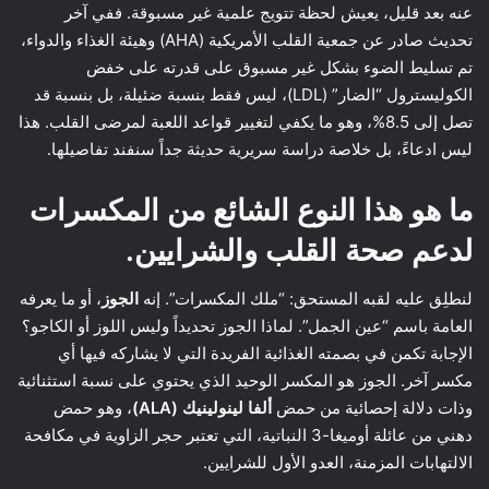
عنه بعد قليل، يعيش لحظة تتويج علمية غير مسبوقة. ففي آخر
تحديث صادر عن جمعية القلب الأمريكية (AHA) وهيئة الغذاء والدواء،
تم تسليط الضوء بشكل غير مسبوق على قدرته على خفض
الكوليسترول “الضار” (LDL)، ليس فقط بنسبة ضئيلة، بل بنسبة قد
تصل إلى 8.5%، وهو ما يكفي لتغيير قواعد اللعبة لمرضى القلب. هذا
ليس ادعاءً، بل خلاصة دراسة سريرية حديثة جداً سنفند تفاصيلها.
ما هو هذا النوع الشائع من المكسرات
لدعم صحة القلب والشرايين.
لنطلِق عليه لقبه المستحق: “ملك المكسرات”. إنه
الجوز
، أو ما يعرفه
العامة باسم “عين الجمل”. لماذا الجوز تحديداً وليس اللوز أو الكاجو؟
الإجابة تكمن في بصمته الغذائية الفريدة التي لا يشاركه فيها أي
مكسر آخر. الجوز هو المكسر الوحيد الذي يحتوي على نسبة استثنائية
وذات دلالة إحصائية من حمض
ألفا لينولينيك (ALA)
، وهو حمض
دهني من عائلة أوميغا-3 النباتية، التي تعتبر حجر الزاوية في مكافحة
الالتهابات المزمنة، العدو الأول للشرايين.