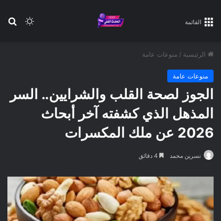
بح
الوضع ا
القائمة
الرئيسية
/
منوعات عامة
منوعات عامة
الجوز لصحة القلب والشرايين.. السر
المذهل الذي كشفته آخر أبحاث
2026 عن ملك المكسرات
نسرين محمد
4 دقائق