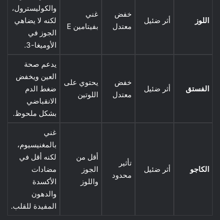
والكوليسترول،
خفض
غني
اللوز
أثر ضئيل
لكنه لا يضاهي
معتدل
بفيتامين E
الجوز في
الأوميغا-3.
يدعم صحة
العين ويخفض
خفض
يحتوي على
الفستق
أثر ضئيل
ضغط الدم
معتدل
اللوتين
الانقباضي
بشكل ملحوظ.
غني
بالمغنيسيوم،
أقل من
لكنه أقل في
تأثير
الكاجو
أثر ضئيل
الجوز
مضادات
محدود
واللوز
الأكسدة
والدهون
المفيدة للقلب.