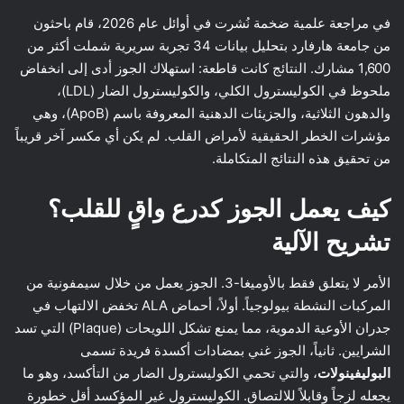
في مراجعة علمية ضخمة نُشرت في أوائل عام 2026، قام باحثون
من جامعة هارفارد بتحليل بيانات 34 تجربة سريرية شملت أكثر من
1,600 مشارك. النتائج كانت قاطعة: استهلاك الجوز أدى إلى انخفاض
ملحوظ في الكوليسترول الكلي، والكوليسترول الضار (LDL)،
والدهون الثلاثية، والجزيئات الدهنية المعروفة باسم (ApoB)، وهي
مؤشرات الخطر الحقيقية لأمراض القلب. لم يكن أي مكسر آخر قريباً
من تحقيق هذه النتائج المتكاملة.
كيف يعمل الجوز كدرع واقٍ للقلب؟
تشريح الآلية
الأمر لا يتعلق فقط بالأوميغا-3. الجوز يعمل من خلال سيمفونية من
المركبات النشطة بيولوجياً. أولاً، أحماض ALA تخفض الالتهاب في
جدران الأوعية الدموية، مما يمنع تشكل اللويحات (Plaque) التي تسد
الشرايين. ثانياً، الجوز غني بمضادات أكسدة فريدة تسمى
البوليفينولات
، والتي تحمي الكوليسترول الضار من التأكسد، وهو ما
يجعله لزجاً وقابلاً للالتصاق. الكوليسترول غير المؤكسد أقل خطورة