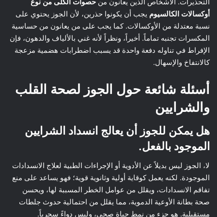
التحذيرات. الأشخاص الذين يعانون من
حصوات الكلى من نوع
أوكسالات الكالسيوم
يجب أن يكونوا حذرين، لأن الجوز يحتوي على
نسبة معتدلة من الأوكسالات. كما يجب على من يعانون من حساسية
المكسرات تجنبه تماماً. أخيراً، ونظراً لأنه غني بالألياف والدهون، فإن
الإفراط في تناوله دفعة واحدة قد يسبب اضطرابات هضمية مزعجة
كالانتفاخ والإسهال.
أسئلة شائعة حول الجوز لصحة القلب
والشرايين
هل يمكن للجوز أن يعالج انسداد الشرايين
الموجود بالفعل.
لا، الجوز ليس بديلاً عن الأدوية أو الإجراءات الطبية لعلاج الانسدادات
الموجودة. لكنه يعمل كوقاية أولية وثانوية قوية؛ فهو يساعد على منع
تفاقم الانسدادات، ويقلل من عوامل الخطر المسببة لها، ويحسن
صحة بطانة الأوعية الدموية، مما يقلل من احتمالية حدوث جلطات
مستقبلية. هو جزء من نمط حياة صحي، وليس دواءً سحرياً.