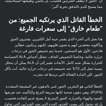
أن “الجوز لا ينظف الشرايين فحسب، بل يحسن وظيفتها الميكانيكية،
مما يسمح للدم بالتدفق بحرية أكبر”.
الخطأ القاتل الذي يرتكبه الجميع: من
“طعام خارق” إلى سعرات فارغة
هنا نصل إلى الجزء الذي يفسر خيبة أمل الكثيرين. يشترون الجوز
ويأكلونه معتقدين أنهم يدعمون قلوبهم، لكنهم يرتكبون خطأين
فادحين. الأول هو التسخين. عندما يتم تحميص الجوز في درجات
حرارة عالية، وخاصةً التحميص الجاف، تتحلل أحماض ALA الحساسة
للحرارة بشكل شبه كامل. الأبحاث تشير إلى أن ALA يمكن أن يتحلل
بنسبة تصل إلى 70% عند تحميصه في درجات حرارة عالية. أنت تأكل
الجوز، لكن المادة الفعالة التي تريدها قد تبخرت.
الخطأ الثاني هو التخزين. الجوز غني بالدهون غير المشبعة المتعددة
(PUFA)، وهي دهون صحية لكنها سريعة التزنخ والتأكسد عند تعرضها
للضوء والهواء والحرارة. الجوز المتزنخ لا يصبح عديم الفائدة فحسب،
بل قد يتحول إلى مصدر للجذور الحرة التي تضر الشرايين التي تحاول