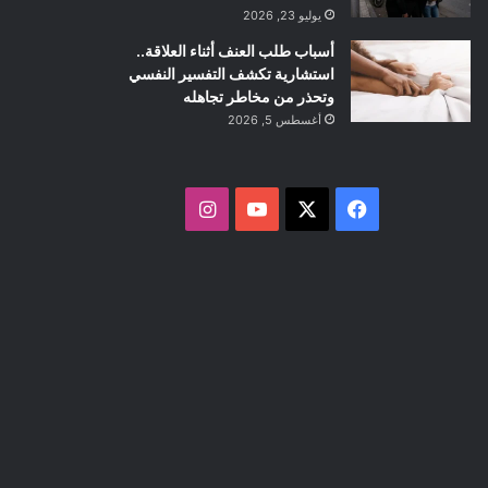
يوليو 23, 2026
أسباب طلب العنف أثناء العلاقة..
استشارية تكشف التفسير النفسي
وتحذر من مخاطر تجاهله
أغسطس 5, 2026
ف
ا
ي
X
Y
ن
س
o
س
ب
u
ت
و
T
ق
ك
u
ر
b
ا