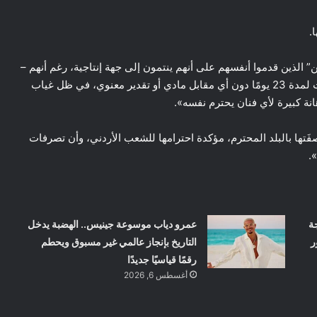
.
الذين قدموا أنفسهم على أنهم ينتمون إلى جهة إنتاجية، رغم أنهم –
بحسب قولها – بعيدون تمامًا عن المهنية. وأضافت أنها عملت لمدة 23 يومًا دون أي مقابل مادي أو تقدير معنوي، في ظل غياب
نة كبيرة لأي فنان يحترم نفسه».
تها بالبلد المحترم، مؤكدة احترامها للشعب الأردني، وأن تصرفات
.
ة
عمرو دياب موسوعة جينيس.. الهضبة يدخل
ر
التاريخ بإنجاز عالمي غير مسبوق ويحطم
رقمًا قياسيًا جديدًا
أغسطس 6, 2026