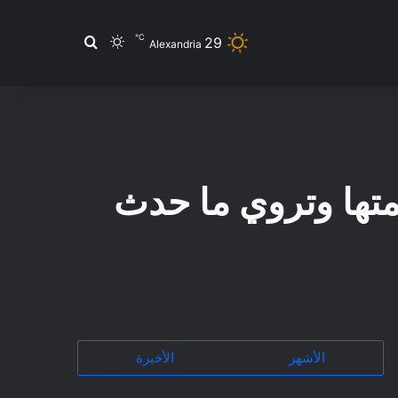
℃
29
بحث عن
الوضع المظلم
Alexandria
متها وتروي ما حدث
الأشهر
الأخيرة