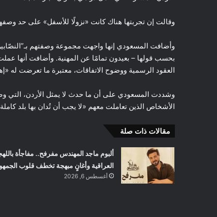
وقالت إن تجربتها هناك كانت «نزولًا للأسفل» على حد وصفها
وأضافت المسعودي إنها واجهت مجموعة وصفتهم بـ”النصّابين” 
العقود الرسمية ووضوح الاتفاقات، معتبرة ما تعرضت له «إها
وشددت المسعودي على أن ما حدث لا يمثل الأردن، التي وصفَ
الأشخاص الذين تعاملت معهم «لا يجب أن تُدان بها بلد كاملة»
مقالات ذات صلة
ألبوم ماجد المهندس مفرفح.. مفاجأة باللهج
العراقية وأغانٍ مبهجة تخطف قلوب الجمهو
أغسطس 6, 2026