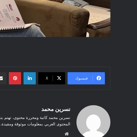
لينكدإن
بينتيريست
فيسبوك
‫X
نسرين محمد
نسرين محمد كاتبة ومحررة محتوى، تهتم بت
المحتوى العربي بمعلومات موثوقة ومفيدة.
موق