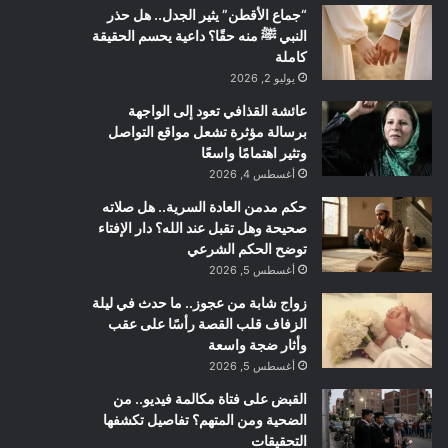
“جماع الأقطن” يثير الجدل.. هل حذر
النبي ﷺ منه حقًا؟ داعية يحسم الحقيقة
كاملة
يوليو 2, 2026
عائشة القذافي تعود إلى الواجهة
برسالة مؤثرة تشعل مواقع التواصل
وتثير اهتمامًا واسعًا
أغسطس 4, 2026
حكم مدمن العادة السرية.. هل صلاته
صحيحة وهل تقبل عند الله؟ دار الإفتاء
توضح الحكم الشرعي
أغسطس 5, 2026
زواج شابة من عجوز.. ما حدث في ليلة
الزفاف قلب القصة رأسًا على عقب
وأثار ضجة واسعة
أغسطس 5, 2026
القبض على فتاة مكالمة فيديو.. من
الضحية ومن المتهم؟ تفاصيل تكشفها
التحقيقات