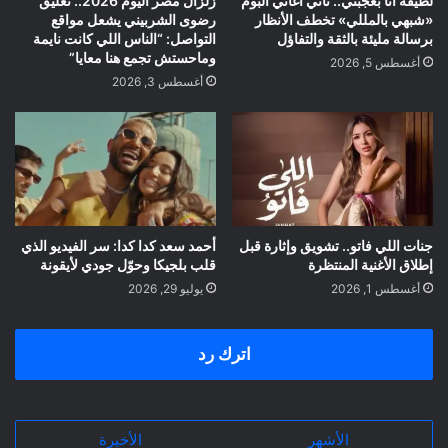
لطيفة أنا بعجبني.. ثاني أغاني ألبوم
زلزال مصر اليوم 2026.. تعليق
«شبهي بالمللي» تخطف الأنظار
رضوى الشربيني يشعل مواقع
برسالة مليئة بالثقة والتفاؤل
التواصل: “الناس اللي كانت نايمة
وماحستش تجمع هنا معايا”
أغسطس 5, 2026
أغسطس 3, 2026
جنات اللي فاتو.. تشويق وإثارة قبل
أحمد سعد كدا كدا: سر الفيديو الذي
إطلاق الأغنية المنتظرة
قلب بلجيكا وحوّل جودي لأيقونة
أغسطس 1, 2026
يوليو 29, 2026
اترك رد
الأشهر
الأخيرة