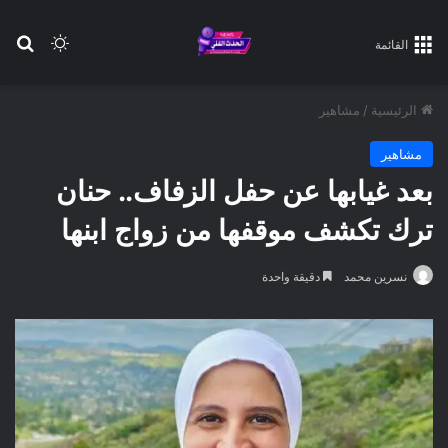
بح
الوضع ا
القائمة
الرئيسية
/
مشاهير
مشاهير
بعد غيابها عن حفل الزفاف.. حنان
ترك تكشف موقفها من زواج ابنها
نسرين محمد
دقيقة واحدة