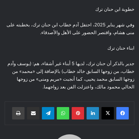
خطوبة ابن حنان ترك
وفي شهر يناير 2025، احتفل آدم خطاب ابن حنان ترك، بخطبته على
منى هشام، واقتصر الحضور على الأهل والأصدقاء.
ابناء حنان ترك
جدير بالذكر أن حنان ترك، لديها 5 أبناء غير أشقاء، هم: (يوسف وآدم
خطاب، من زوجها السابق خالد خطاب) بالإضافة إلى «محمد» من
زوجها السابق محمد يحيى، كما أنجبت «مريم ومنى» من زوجها
الحالي محمود مالك، واعتزلت الفن بعد زواجهما.
لينكدإن
بينتيريست
واتساب
تيلقرام
مشاركة عبر البريد
طباعة