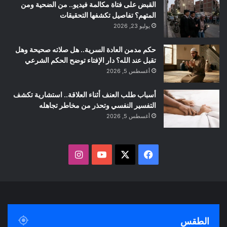
القبض على فتاة مكالمة فيديو.. من الضحية ومن
المتهم؟ تفاصيل تكشفها التحقيقات
يوليو 23, 2026
حكم مدمن العادة السرية.. هل صلاته صحيحة وهل
تقبل عند الله؟ دار الإفتاء توضح الحكم الشرعي
أغسطس 5, 2026
أسباب طلب العنف أثناء العلاقة.. استشارية تكشف
التفسير النفسي وتحذر من مخاطر تجاهله
أغسطس 5, 2026
ف
ا
ي
X
Y
ن
س
o
س
ب
u
ت
الطقس