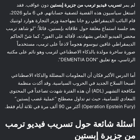
لم يمر
تسريب فيديو ترمب من جزيرة إبستين
دون عواقب. فقد
استغل سياسيون هذه القضية لتصفية حساباتهم. في 6 مايو 2026،
قام النائب الديمقراطي رو خانا بمهاجمة وزير التجارة هوارد لوتنيك
بعد جلسة استماع مغلقة حول علاقاته بإبستين، قائلاً: “لو شاهد ترمب
محضر الفيديو الخاص بشهادته، لأقاله على الفور”. كما شنّ الحاكم
الديمقراطي غافين نيوسوم هجوماً لاذعاً على ترمب، مستخدماً
صورة ساخرة مولدة بالذكاء الاصطناعي لترمب وهو نائم على مكتبه
الرئاسي، مع تعليق “DEMENTIA DON”.
أما الدرس الأكبر فكان أن المعلومات المضللة والذكاء الاصطناعي
أصبحا السلاح الجديد في الحروب السياسية. وقد أكدت منظمة
مكافحة التشهير (ADL) أن هذه الفترة شهدت تصاعداً في المحتوى
المعادي للسامية، حيث تم تداول مصطلح “عملية غضب إبستين”
(Operation Epstein Fury) أكثر من 90 ألف مرة في ثلاثة أيام فقط.
أسئلة شائعة حول تسريب فيديو ترمب
من جزيرة إبستين