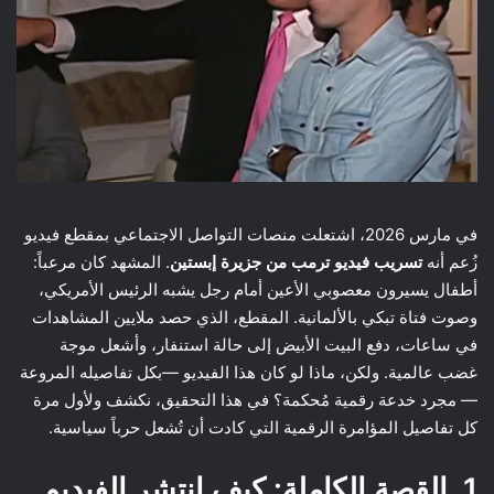
في مارس 2026، اشتعلت منصات التواصل الاجتماعي بمقطع فيديو
زُعم أنه
تسريب فيديو ترمب من جزيرة إبستين
. المشهد كان مرعباً:
أطفال يسيرون معصوبي الأعين أمام رجل يشبه الرئيس الأمريكي،
وصوت فتاة تبكي بالألمانية. المقطع، الذي حصد ملايين المشاهدات
في ساعات، دفع البيت الأبيض إلى حالة استنفار، وأشعل موجة
غضب عالمية. ولكن، ماذا لو كان هذا الفيديو —بكل تفاصيله المروعة
— مجرد خدعة رقمية مُحكمة؟ في هذا التحقيق، نكشف ولأول مرة
كل تفاصيل المؤامرة الرقمية التي كادت أن تُشعل حرباً سياسية.
1. القصة الكاملة: كيف انتشر الفيديو