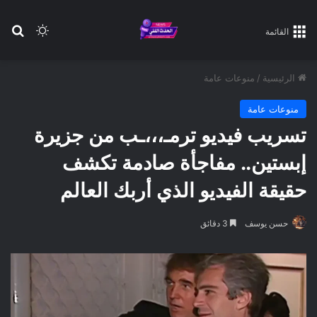
بح
الوضع ا
القائمة
الرئيسية
/
منوعات عامة
منوعات عامة
تسريب فيديو ترمـ،،،ـب من جزيرة
إبستين.. مفاجأة صادمة تكشف
حقيقة الفيديو الذي أربك العالم
حسن يوسف
3 دقائق