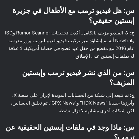
س: هل فيديو ترمب مع الأطفال في جزيرة
إبستين حقيقي؟
ج:
لا، الفيديو مزيف بالكامل. أكدت تحقيقات Rumor Scanner وISD
وNewtral أنه تم إنشاؤه عبر تركيب فيديو قديم لترمب يزور مدرسة
عام 2016 مع مقطع من حفل عيد فصح في حضانة أمريكية. لا علاقة
له بملفات إبستين على الإطلاق.
س: من الذي نشر فيديو ترمب وإبستين
المزيف؟
ج:
تم تتبعه إلى شبكة من الحسابات المؤيدة لإيران على منصة X،
وأبرزها حسابا “HDX News” و”GPX News”. تم تعليق الحسابين،
لكن شبكات أخرى مشابهة لا تزال نشطة.
س: ماذا وجد في ملفات إبستين الحقيقية عن
ترمب؟