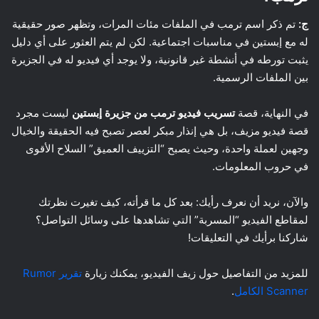
ج:
تم ذكر اسم ترمب في الملفات مئات المرات، وتظهر صور حقيقية
له مع إبستين في مناسبات اجتماعية. لكن لم يتم العثور على أي دليل
يثبت تورطه في أنشطة غير قانونية، ولا يوجد أي فيديو له في الجزيرة
بين الملفات الرسمية.
في النهاية، قصة
تسريب فيديو ترمب من جزيرة إبستين
ليست مجرد
قصة فيديو مزيف، بل هي إنذار مبكر لعصر تصبح فيه الحقيقة والخيال
وجهين لعملة واحدة، وحيث يصبح “التزييف العميق” السلاح الأقوى
في حروب المعلومات.
والآن، نريد أن نعرف رأيك: بعد كل ما قرأته، كيف تغيرت نظرتك
لمقاطع الفيديو “المسربة” التي تشاهدها على وسائل التواصل؟
شاركنا برأيك في التعليقات!
للمزيد من التفاصيل حول زيف الفيديو، يمكنك زيارة
تقرير Rumor
Scanner الكامل
.