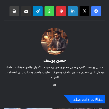
لينكدإن
بينتيريست
واتساب
تيلقرام
مشاركة عبر البريد
طباعة
حسن يوسف
حسن يوسف كاتب ومحرر محتوى عربي، مهتم بالأخبار والموضوعات العامة،
ويعمل على تقديم محتوى هادف ومتنوع بأسلوب واضح وجذاب يلبي اهتمامات
القراء.
موق
ع
الوي
مقالات ذات صلة
ب