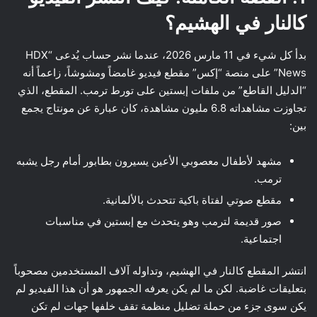
كالنار في الهشيم؟
بدأ كل شيء في 11 مارس 2026، عندما نشر حساب يُدعى “HDX
News” على منصة “إكس” مقطع فيديو غامضاً ومشوشاً، زاعماً أنه
“الدليل القاطع” من ملفات إبستين على تورط ترمب. المقطع، الذي
تجاوزت مشاهداته 6.8 مليون مشاهدة، كان عبارة عن مونتاج يجمع
بين:
مشهد لأطفال معصوبي الأعين يسيرون بطابور أمام رجل يشبه
ترمب.
مقطع صوتي لفتاة باكية تتحدث بالألمانية.
صور قديمة لترمب وهو يتحدث مع إبستين في مناسبات
اجتماعية.
انتشر المقطع كالنار في الهشيم، وتداوله آلاف المستخدمين مصحوباً
بتعليقات غاضبة. لكن ما لم يكن يعرفه الجمهور هو أن هذا الفيديو لم
يكن سوى جزء من حملة تضليل منظمة تقف خلفها جهات لم تكن