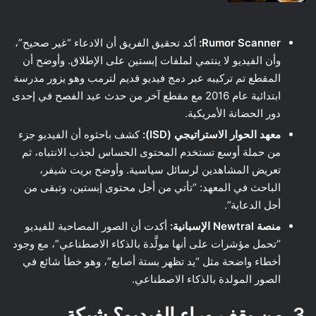
Rumor Scanner:
أكد تحقيق الفريق أن الادعاء “غير صحيح”،
وأن الفيديو لا ينتمي لملفات إبستين على الإطلاق. وأوضح أن
المقطع تم تركيبه عبر دمج فيديو قديم لترمب وهو يزور مدرسة
ابتدائية عام 2016 مع مقطع آخر من حدث عيد الفصح في إحدى
دور الحضانة الأمريكية.
معهد الحوار الاستراتيجي (ISD):
كشف باحثوه أن الفيديو جزء
من حملة أوسع تستخدم المحتوى الحساس لجذب الانتباه، ثم
تعريض المشاهدين لرسائل سياسية. وأوضح بريت شيفر،
الباحث في المعهد: “تأتي من أجل محتوى إبستين، وتبقى من
أجل الدعاية”.
منصة Newtral الإسبانية:
أكدت أن الصور المصاحبة للفيديو
“تحمل مؤشرات على أنها مولَّدة بالذكاء الاصطناعي”، مع وجود
أخطاء واضحة مثل “يد تظهر بستة أصابع”، وهو خطأ شائع في
الصور المولدة بالذكاء الاصطناعي.
3. من يقف وراء الفيديو؟ شبكة