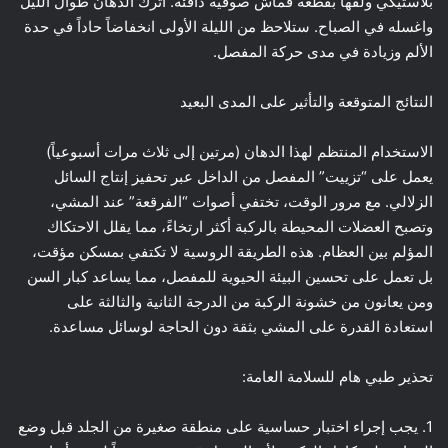
بلاستيكي ولفها بقطعة قماش صوفية دافئة. اترك الدهان طوال الليل
واغسله في الصباح. ستلاحظ من الليلة الأولى انخفاضاً حاداً في حدة
الألم وزيادة في مدى حركة المفصل.
النتائج المتوقعة والتأثير على المدى البعيد
الاستخدام المنتظم لهذا الدهان (مرتين إلى ثلاث مرات أسبوعياً)
يعمل على “تزييت” المفصل من الداخل عبر تحفيز إنتاج السائل
الزلالي. مع مرور الوقت، تختفي أصوات “الفرقعة” عند المشي،
وتصبح العضلات المحيطة بالركبة أكثر ارتخاءً، مما يقلل الاحتكاك
المؤلم بين العظام. هذه الطريقة الروسية لا تكتفي بمسكن مؤقت،
بل تعمل على تحسين البيئة الحيوية للمفصل، مما يساعد كبار السن
ومن يعانون من خشونة الركبة من الدرجة الثانية والثالثة على
استعادة القدرة على المشي بثقة دون الحاجة لوسائل مساعدة.
تحذير طبي هام للسلامة العامة:
1. يجب إجراء اختبار حساسية على منطقة صغيرة من الجلد قبل وضع