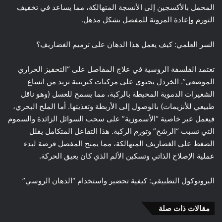
المحمل بالأكسجين إلى الأنسجة المتهالكة، مما يساعد في تخفيف
التورم وإعادة المرونة للمفصل بشكل مذهل.
السر العلمي: كيف يعمل هذا الدهان على ترميم الغضاريف؟
تعتمد الفلسفة الروسية في علاج المفاصل على “التحفيز الحراري
الموضعي”. الخردل يحتوي على مركبات كبريتية تزيد من اتساع
الشعيرات الدموية المحيطة بالركبة، مما يسمح للعسل (وهو ناقل
طبيعي للأنزيمات) بالوصول إلى الأربطة وتغذيتها. أما الملح البحري،
فيعمل عبر خاصية “الأسموزية” على سحب السوائل الزائدة والسموم
التي تسبب “الرشح” وتورم الركبة. هذا التفاعل المتكامل يقلل
الضغط على الغضاريف المتهالكة، مما يمنح المفصل فرصة لبدء
عملية الإصلاح الذاتي وتسكين الألم الذي كان يعيق الحركة.
البروتوكول التطبيقي: كيفية تحضير واستخدام “الدهان الروسي”
مقالات ذات صلة