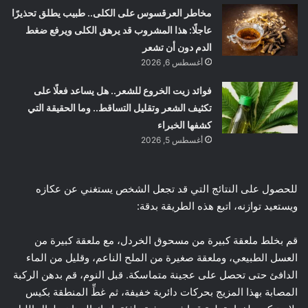
مخاطر العرقسوس على الكلى.. طبيب يطلق تحذيرًا
عاجلًا: هذا المشروب قد يرهق الكلى ويرفع ضغط
الدم دون أن تشعر
أغسطس 6, 2026
فوائد زيت الخروع للشعر.. هل يساعد فعلًا على
تكثيف الشعر وتقليل التساقط.. وما الحقيقة التي
كشفها الخبراء
أغسطس 5, 2026
للحصول على النتائج التي قد تجعل الشخص يستغني عن عكازه
ويستعيد توازنه، اتبع هذه الطريقة بدقة:
قم بخلط ملعقة كبيرة من مسحوق الخردل، مع ملعقة كبيرة من
العسل الطبيعي، وملعقة صغيرة من الملح الناعم، وقليل من الماء
الدافئ حتى تحصل على عجينة متماسكة. قبل النوم، قم بدهن الركبة
المصابة بهذا المزيج بحركات دائرية خفيفة، ثم غطِّ المنطقة بكيس