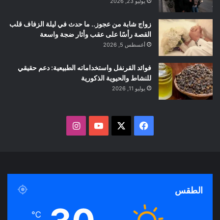
يوليو 23, 2026
زواج شابة من عجوز.. ما حدث في ليلة الزفاف قلب
القصة رأسًا على عقب وأثار ضجة واسعة
أغسطس 5, 2026
فوائد القرنفل واستخداماته الطبيعية: دعم حقيقي
للنشاط والحيوية الذكورية
يوليو 11, 2026
ف
ا
ي
X
Y
ن
س
o
س
ب
u
ت
الطقس
و
T
ق
℃