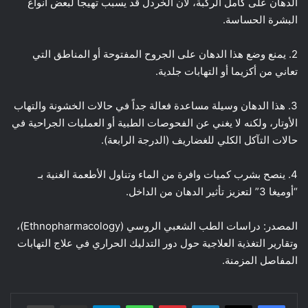
الدهان على كامل الركبة، لأن الخردل قد يسبب تهيجاً لبعض أنواع
البشرة الحساسة.
2. يمنع وضع هذا الدهان على الجروح المفتوحة أو المناطق التي
تعاني من أكزيما أو التهابات جلدية.
3. هذا الدهان وسيلة مساعدة فعالة جداً في حالات الخشونة والتهاب
الأوتار، ولكنه لا يغني عن الفحوصات الطبية أو العمليات الجراحية في
حالات التآكل الكلي للغضاريف (الدرجة الرابعة).
4. ينصح بشرب كميات وافرة من الماء وتناول الأطعمة الغنية بـ
“أوميغا 3” لتعزيز تأثير الدهان من الداخل.
المصدر: دراسات الطب الشعبي الروسي (Ethnopharmacology)،
وتقارير التغذية العلاجية حول دور التدليك الحراري في علاج التهابات
المفاصل المزمنة.
لينكدإن
بينتيريست
واتساب
تيلقرام
مشاركة عبر البريد
طباعة