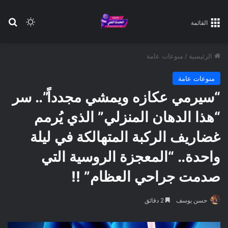
بح
الوضع ا
القائمة
الرئيسية
/
منوعات عامة
منوعات عامة
“سيرمي عكازه ويمشي مجدداً”.. سر
“هذا الدهان المنزلي” الذي يُرمم
غضاريف الركبة المتهالكة في ليلة
واحدة.. “المعجزة الروسية التي
صدمت جراحي العظام” !!
حسن يوسف
2 دقائق