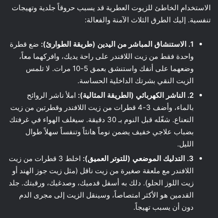
الاستخدام الخاطئ للزيوت العطرية قد يسبب حروقاً جلدية وتهيجات
تنفسية. إليك الطرق الثلاث الآمنة والفعالة:
1. الاستنشاق المباشر من اليدين (طريقة الطوارئ):
ضع قطرة
واحدة فقط من زيت اللافندر على راحة يديك، وافركهما معاً،
وضعهما على أنفك واستنشق بعمق 5-10 مرات. لا تلمس
الزيت النقي بشرتك الداخلية الحساسة.
2. الناشر الكهربائي (الطريقة المثالية):
املأ ناشر الروائح
بالماء، وأضف 3-4 قطرات من زيت اللافندر وقطرتين من زيت
النعناع. شغّله قبل النوم بـ 30 دقيقة. سيغلف الهواء في غرفتك
بضباب علاجي خفيف يضمن نوماً هانئاً وتنفساً سهلاً طوال
الليل.
3. التدليك الموضعي (للتوتر العميق):
اخلط 3 قطرات من زيت
اللافندر مع ملعقة صغيرة من زيت ناقل (مثل زيت جوز الهند أو
زيت اللوز الحلو). دلك به أسفل قدميك، وصدغيك، ورقبتك. جلد
القدمين هو الأكثر امتصاصاً، وسينقل الزيت إلى مجرى الدم
دون أن يسبب تهيجاً.