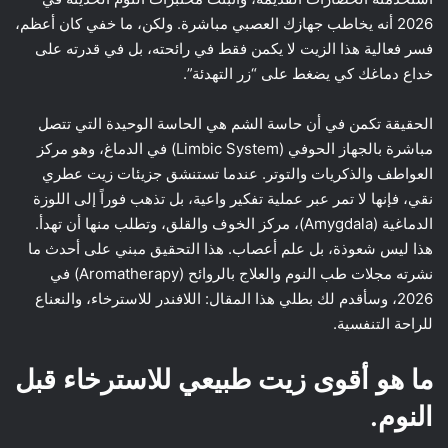
2026 أنه يخاطب جهازك العصبي مباشرة. ولكن، ما خفي كان أعظم،
فسر فعالية هذا الزيت لا يكمن فقط في رائحته، بل في قدرته على
خداع دماغك كي يضغط على “زر التهدئة”.
الحقيقة تكمن في أن حاسة الشم هي الحاسة الوحيدة التي تتصل
مباشرة بالجهاز الحوفي (Limbic System) في الدماغ، وهو مركز
العواطف والذكريات والتوتر. عندما تستنشق جزيئات زيت عطري
نقي، فإنها لا تمر عبر عملية تفكير واعية، بل تذهب فوراً إلى اللوزة
الدماغية (Amygdala)، مركز الخوف والقلق، وتطلب منها أن تهدأ.
هذا ليس شعوذة، بل علم أعصاب. هذا التحقيق مبني على أحدث ما
نشرته مجلات طب النوم والعلاج بالروائح (Aromatherapy) في
2026، وسأقدم لك بطلي هذا المقال: اللافندر للاسترخاء، والنعناع
للراحة التنفسية.
ما هو أقوى زيت طبيعي للاسترخاء قبل
النوم.