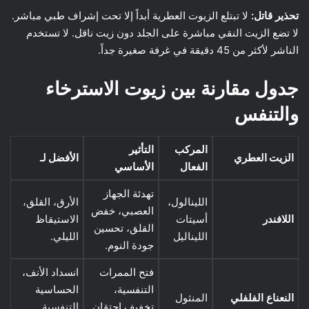
تحذير قاتل:
لا تبتلع الزيوت العطرية أبداً إلا تحت إشراف طبي مباشر.
لا تضع الزيت النقي مباشرة على الجلد دون زيت ناقل. لا تستخدم
الناشر لأكثر من 45 دقيقة في غرفة صغيرة جداً.
جدول مقارنة بين زيوت الاسترخاء
والتنفس
المركب
التأثير
الزيت العطري
الأفضل لـ
الفعال
الأساسي
تهدئة الجهاز
اللينالول،
الأرق، القلق،
العصبي، خفض
اللافندر
أسيتات
الاستيقاظ
القلق، تحسين
الليناليل
الليلي.
جودة النوم.
فتح الممرات
انسداد الأنف،
التنفسية،
الحساسية
النعناع الفلفلي
المنثول
تخفيف احتقان
التنفسية