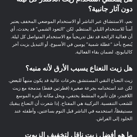
دون آثار جانبية؟
نعم، الاستنشاق عبر الناشر أو الاستخدام الموضعي المخفف يعتبر
آمناً للاستخدام الليلي المنتظم. لكن “التعود الشمي” قد يحدث، أي
أن فعالية الرائحة قد تقل تدريجياً مع الاستخدام المتواصل كل ليلة.
يُنصح بأخذ “عطلة شمية” يومين في الأسبوع، أو التبديل بزيت آخر
كالبابونج، لضمان بقاء الفعالية.
هل زيت النعناع يسبب الأرق لأنه منبه؟
زيت النعناع النقي المستنشق بجرعات عالية قد يكون منبهاً للبعض.
لكن عند استخدامه بجرعة صغيرة (قطرتين فقط) مدمجة مع زيت
اللافندر، فإن تأثيره المنشط يختفي، ويحل مكانه تأثيره الموسع
للشعب التنفسية. التركيبة هي المفتاح. إذا شعرت أن النعناع يبقيك
مستيقظاً، استخدمه في الناشر قبل النوم بساعتين، وأطفئه عند
الخلود إلى الفراش.
ما هو أفضل زيت ناقل لتخفيف الزيوت