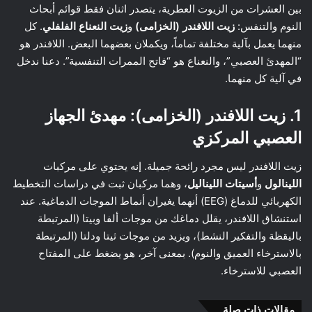
بين العشرات من الزيوت العطرية، يتصدر اثنان فقط قوائم أبحاث
النوم والتنفس:
زيت اللافندر (الخزامى)
و
زيت النعناع الفلفلي
. كل
منهما يعمل بآلية مختلفة تماماً، ويكملان بعضهما البعض. اللافندر هو
“المهدئ العصبي”، والنعناع هو “فاتح الممرات التنفسية”. دعنا ندخل
في آلية كل منهما.
1. زيت اللافندر (الخزامى): مهدئ الجهاز
العصبي المركزي
زيت اللافندر ليس مجرد رائحة جميلة. إنه يحتوي على مركبات
اللينالول
و
أسيتات الليناليل
، وهما مركبان ثبت في دراسات التخطيط
الكهربائي للدماغ (EEG) أنهما يغيران أنماط الموجات الدماغية. عند
استنشاق اللافندر، يقلل دماغك من موجات ألفا وبيتا (المرتبطة
باليقظة والتفكير النشط)، ويزيد من موجات ثيتا ودلتا (المرتبطة
بالاسترخاء العميق والنوم). بمعنى آخر، هو يضغط على المفتاح
العصبي للاسترخاء.
مقالات ذات صلة