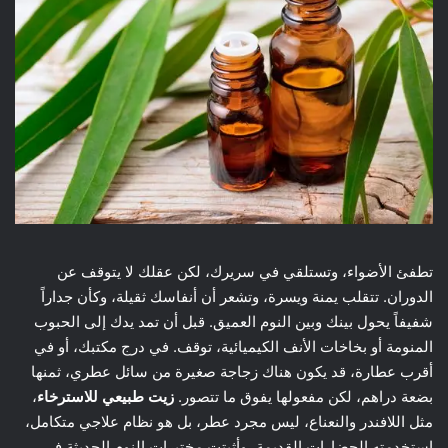
تطفئ الأضواء، وتستلقي في سريرك، لكن عقلك لا يتوقف عن
الدوران. تتقلب يمنة ويسرة، وتشعر أن أنفاسك ثقيلة، وكأن جداراً
شفيفاً يحول بينك وبين النوم العميق. قبل أن تمد يدك إلى الحبوب
المنومة أو بخاخات الأنف الكيميائية، توقف. في درج مكتبك، أو في
أقرب عطارة، قد يكون هناك زجاجة صغيرة من سائل عطري، ثمنها
بضعة دراهم، لكن مفعولها يفوق ما تتصور.
زيت طبيعي للاسترخاء
،
مثل اللافندر والنعناع، ليس مجرد عطر، بل هو نظام علاجي متكامل،
استخدمته الحضارات القديمة، وأثبتت مختبرات النوم الحديثة في