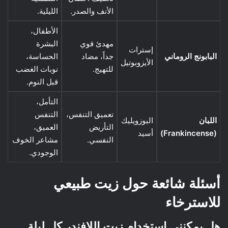
الأنف والصدر.
الليلية.
الأطفال،
مهدئ قوي
البشرة
إسترات
البابونج الروماني
جداً، مضاد
الحساسة،
الأيزوبوتيل
للتهيج.
نوبات الغضب
قبل النوم.
التأمل،
تعميق التنفس،
التنفس
اللبان
البوزويليك
التأريض
العميق،
(Frankincense)
أسيد
النفسي.
مشاعر الخوف
الوجودي.
أسئلة شائعة حول زيت طبيعي
للاسترخاء
هل يمكنني استخدام زيت اللافندر كل ليلة