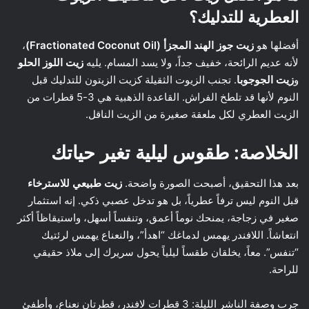
العطرية للتدليك؟
أفضلها هو
زيت جوز الهند المجزأ (Fractionated Coconut Oil)
،
لأنه عديم الرائحة، خفيف جداً، ولا يسد المسام. يليه
زيت اللوز الحلو
و
زيت الجوجوبا
. تجنب الزيوت الثقيلة كزيت الزيتون للتدليك قبل
النوم لأنها قد تلطخ الفراش. القاعدة الذهبية هي 3-5 قطرات من
الزيت العطري لكل ملعقة صغيرة من الزيت الناقل.
الخلاصة: طقوس ليلية تغير حياتك
بعد هذا التحقيق، أصبحت الصورة واضحة.
زيت طبيعي للاسترخاء
قبل النوم ليس ترفاً عطرياً، بل هو تدخل عصبي ذكي. إنه استثمار
صغير في زجاجة، يمنحك نوماً أعمق، وتنفساً أسهل، واستيقاظاً أكثر
انتعاشاً. اللافندر يهمس لدماغك “اهدأ”، والنعناع يهمس لرئتيك
“تنفس”. معاً، يخلقان طقساً ليلياً يحول سريرك إلى ملاذ حقيقي
للراحة.
جرب وصفة الناشر الليلة: 3 قطرات لافندر، قطرتان نعناع، وأطفئ