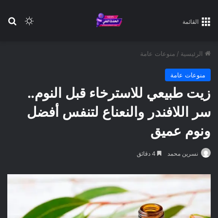
بح
الوضع ا
القائمة
الرئيسية
/
منوعات عامة
منوعات عامة
زيت طبيعي للاسترخاء قبل النوم..
سر اللافندر والنعناع لتنفس أفضل
ونوم عميق
نسرين محمد
4 دقائق