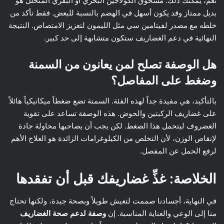
نعم، يمكنك ذلك. مسحوق الكولاجين البحري أو البقري المتحلل هو
بديل ممتاز وقد يكون أسهل في الهضم بالنسبة للبعض. فقط تأكد من
خلطه مع مصدر لفيتامين سي مثل الليمون لتعزيز الامتصاص. النتيجة
النهائية في دعم الغضاريف ستكون متشابهة إلى حد كبير.
هل الوصفة تصلح لمن يعانون من السمنة
وضغط على المفاصل؟
بالتأكيد، هي مفيدة جداً لهذه الفئة. السمنة تضع ضغطاً ميكانيكياً هائلاً
على غضاريف الركبتين والحوض. هذه الوصفة تساعد على تقوية
الغضروف ليتحمل هذا الضغط. لكن يجب أن يصاحبها محاولة جادة
لإنقاص الوزن، لأن التخلص من الكيلوغرامات الزائدة هو العلاج الأهم
لرفع الحمل عن المفصل.
الخلاصة: غذِّ غضاريفك قبل أن تفقدها
في النهاية، أجسادنا صممت لتعيش طويلاً وبصحة جيدة، ولكنها تحتاج
منا إلى الوعي والعناية المناسبة. إن
وصفة لدعم صحة الغضاريف