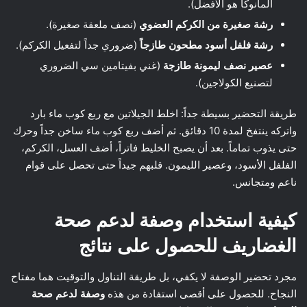
المانوكا هو الأفضل).
رشة صغيرة من الكركم العضوي
(نصف ملعقة صغيرة).
رشة فلفل أسود مطحون طازجاً
(ضروري جداً لتفعيل الكركم).
عصير نصف ليمونة طازجة
(غني بفيتامين سي الضروري
لتصنيع الكولاجين).
طريقة التحضير بسيطة جداً: اخلط الجيلاتين مع ربع كوب ماء بارد
واتركه ينتفخ لمدة 10 دقائق. ثم أضف ربع كوب ماء ساخن جداً وحرك
حتى يذوب تماماً. بعد أن يصبح الخليط فاتراً، أضف العسل، الكركم،
الفلفل الأسود، وعصير الليمون. قلبهم جيداً حتى تحصل على قوام
ناعم ومتجانس.
كيفية استخدام وصفة لدعم صحة
الغضاريف للحصول على نتائج
مجرد تحضير الوصفة لا يكفي، بل طريقة التناول والتوقيت هما مفتاح
النجاح. للحصول على أقصى استفادة من هذه
وصفة لدعم صحة