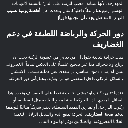
المهدرجة، لأنها بمثابة “مصب للزيت على النار” بالنسبة لالتهابات
الجسم. [ضع هنا رابطاً داخلياً لمقال يتحدث عن:
أطعمة يومية تسبب
التهاب المفاصل يجب أن تتجنبها فوراً
].
دور الحركة والرياضة اللطيفة في دعم
الغضاريف
هناك خرافة شائعة تقول إن من يعاني من خشونة الركبة يجب أن
يرتاح ولا يتحرك. هذا غير صحيح علمياً! على العكس تماماً، الغضروف
ليس له إمداد دموي مباشر، بل يتغذى عبر عملية تسمى “الانتشار”،
والسائل الزلالي داخل المفصل هو من يغذيه. وهنا يأتي دور الحركة.
عندما تثني ركبتك أو تمشي، فأنت تضغط على الغضروف وتحرر هذا
السائل المغذي. لذا، الحركة المنتظمة واللطيفة مثل السباحة، أو
ركوب الدراجة، أو تمارين التمدد البسيطة، تعتبر شريكاً مثاليًا لـ
وصفة
لدعم صحة الغضاريف
. الحركة تدفع الدم والسائل الزلالي لتغذية
الخلايا الغضروفية، والجيلاتين يوفر لها مواد البناء.