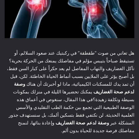
هل تعاني من صوت “طقطقة” في ركبتيك عند صعود السلالم، أو
تستيقظ صباحاً بتيبس مؤلم في مفاصلك يمنعك من الحركة بحرية؟
تآكل الغضاريف والتهاب المفاصل لم يعد حكراً على كبار السن فقط،
بل أصبح يؤثر على الملايين بسبب أنماط الحياة الخاطئة. لكن، قبل
أن تمد يدك للمسكنات الكيميائية، ماذا لو أخبرتك أن هناك
وصفة
لدعم صحة الغضاريف
يمكنك تحضيرها الليلة في منزلك بمكونات
بسيطة وتكلفة زهيدة؟في هذا المقال، سنغوص في أعماق هذه
الوصفة الطبيعية التي تجمع بين حكمة الطب التقليدي والأسس
العلمية الحديثة. لن نكتفي فقط بتسكين ألمك، بل سنستهدف جذور
المشكلة عبر
وصفة لدعم صحة الغضاريف
وإعادة بنائها، لنمنح
مفاصلك فرصة جديدة للحياة بدون ألم.