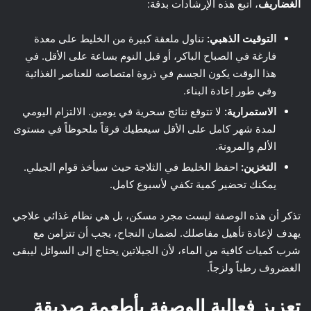
الغضاريف
، اتبع هذه الإرشادات بدقة:
التوقيت الذهبي:
تناول ملعقة كبيرة من الخليط على معدة
فارغة في الصباح الباكر، أو قبل النوم بساعة على الأقل. في
هذا الوقت يكون الجسم في ذروة امتصاصه للعناصر الغذائية
وفي طور إعادة البناء.
الاستمرارية:
لا تتوقع نتائج سحرية في يومين. الالتزام اليومي
لمدة شهر كامل على الأقل سيعطيك فرقاً ملحوظاً في مستوى
الألم والمرونة.
التخزين:
احفظ الخليط في الثلاجة حيث سيأخذ قوام الجيلي.
يمكنك تحضير كمية تكفي لأسبوع كامل.
تذكر أن هذه الوصفة ليست مجرد مسكن، بل هي نظام غذائي علاجي
يهدف لإعادة تأهيل مفاصلك. لضمان النجاح، يجب أن تتزامن مع
شرب كميات كافية من الماء، لأن الجيلاتين يحتاج إلى السوائل ليبقى
الغضروف رطباً ولزجاً.
تعزيز فعالية الوصفة بأطعمة صديقة