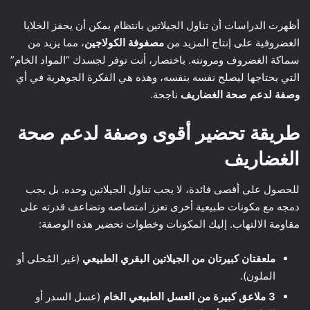
أظهرت الدراسات أن تناول الجيلاتين بانتظام يمكن أن يحفز الخلايا
الغضروفية على إنتاج المزيد من
مصفوفة الكولاجين
، مما يزيد من
سماكة الغضروف ومرونته. باختصار، أنت توفر لجسدك “المواد الخام”
التي يحتاجها ليصلح نفسه بنفسه، وهذه هي الفكرة الجوهرية في أي
وصفة لدعم صحة الغضاريف
ناجحة.
طريقة تحضير أقوى وصفة لدعم صحة
الغضاريف
للحصول على أقصى فائدة، لا يجب تناول الجيلاتين وحده. بل يجب
دمجه مع مكونات طبيعية أخرى تعزز امتصاصه وتضاعف قدرته على
مقاومة الالتهاب. إليك المكونات وخطوات تحضير هذه الوصفة:
ملعقتان كبيرتان من الجيلاتين البقري الطبيعي
(غير المُحلى أو
الملون).
3 ملاعق كبيرة من العسل الطبيعي الخام
(عسل السدر أو