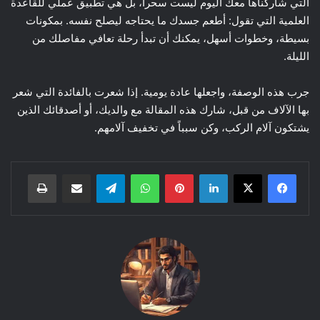
التي شاركناها معك اليوم ليست سحراً، بل هي تطبيق عملي للقاعدة
العلمية التي تقول: أطعم جسدك ما يحتاجه ليصلح نفسه. بمكونات
بسيطة، وخطوات أسهل، يمكنك أن تبدأ رحلة تعافي مفاصلك من
الليلة.
جرب هذه الوصفة، واجعلها عادة يومية. إذا شعرت بالفائدة التي شعر
بها الآلاف من قبل، شارك هذه المقالة مع والديك، أو أصدقائك الذين
يشتكون آلام الركب، وكن سبباً في تخفيف آلامهم.
لينكدإن
بينتيريست
واتساب
تيلقرام
مشاركة عبر البريد
طباعة