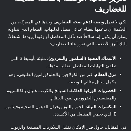
للغضاريف
لكي لا تعمل
وصفة لدعم صحة الغضاريف
وحدها في المعركة، من
الحكمة أن تدعمها بنظام غذائي مضاد للالتهاب. الطعام الذي تتناوله
يمكن أن يكون إما سلاحاً ضد تآكل المفاصل أو وقوداً يزيدها اشتعالاً.
إليك أبرز الأطعمة التي تعزز بناء الغضاريف:
الأسماك الدهنية (السلمون والسردين):
مليئة بأوميغا 3 التي
تطفئ التهابات المفاصل بفعالية مذهلة.
مرق العظام:
كنز من الكولاجين والجلوكوزامين الطبيعي، وهو
مكمل سائل مثالي للوصفة.
الخضروات الورقية الداكنة:
السبانخ والكرنب غنيان بالكالسيوم
والمغنيسيوم الضروريين لقوة العظام.
المكسرات النيئة:
الجوز واللوز يوفران الدهون الصحية وفيتامين
E الذي يحمي المفصل من الأكسدة.
في المقابل، حاول قدر الإمكان تقليل السكريات المصنعة والزيوت