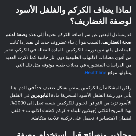
لماذا يضاف الكركم والفلفل الأسود
لوصفة الغضاريف؟
قد يتساءل البعض عن سر إضافة الكركم تحديداً إلى هذه
وصفة لدعم
صحة الغضاريف
. السبب هو أن بناء غضروف جديد لن يفيد إذا كانت
المفاصل ملتهبة ومتورمة. الكركمين، المادة الفعالة في الكركم، تعتبر
من أقوى مضادات الالتهاب الطبيعية دون آثار جانبية كما ذكرت العديد
من الدراسات المنشورة في مجلات طبية موثوقة مثل تلك التي
يتناولها موقع
Healthline
.
ولكن المشكلة أن الكركمين يمتص بشكل ضعيف جداً في الدم. هنا
يأتي دور رشة الفلفل الأسود السحرية! مادة
البايوبيرين
في الفلفل
الأسود تزيد من التوافر الحيوي للكركمين بنسبة تصل إلى 2000%.
بهذا المزيج الثلاثي (جيلاتين للبناء + كركم لإطفاء الالتهاب + فلفل
لضمان الامتصاص)، تحصل على تركيبة علاجية متكاملة.
محاذير ونصائح قبل استخدام وصفة