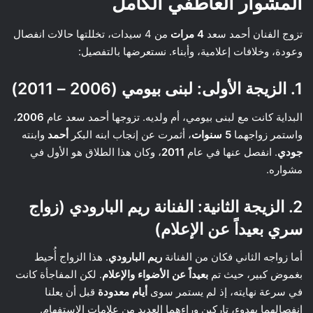
المشوار العاطفي الكامل
تزوج الفنان أحمد سعد
4 مرات
من 4 سيدات، تخللتها حالات انفصال
وعودة، وخلافات إعلامية، وأبناء. نستعرضها بالتفصيل:
1. الزيجة الأولى: لبنى بيومي (2006 – 2011)
البداية كانت مع لبنى بيومي، أم ولديه. تزوجها أحمد سعد عام
2006
،
واستمر زواجهما
5 سنوات
، أثمرت عن إنجاب ابنه البكر
أحمد
وابنته
جودي
. انفصل عنها في عام
2011
، وكان هذا الطلاق هو الأول في
مشواره.
2. الزيجة الثانية: الفنانة ريم البارودي (زواج
سري بعيداً عن الإعلام)
أما زواجه الثاني فكان من الفنانة
ريم البارودي
. هذا الزواج أُحيط
بغموض كبير، حيث تم
بعيداً عن الأضواء والإعلام
. لكن المفاجأة كانت
في سرعة نهايته، إذ لم يستمر سوى
أيام معدودة
قبل أن يعلنا
انفصالهما بهدوء، تاركين وراءهما العديد من علامات الاستفهام.