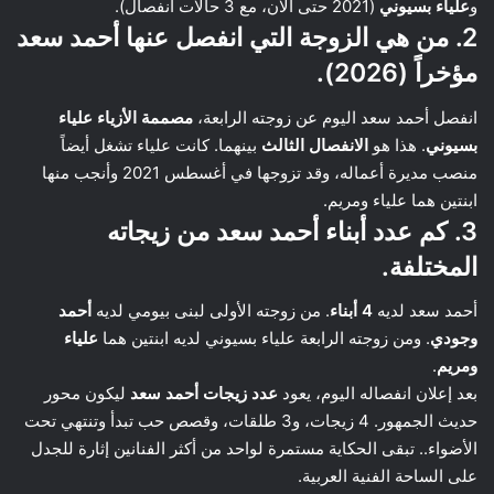
و
علياء بسيوني
(2021 حتى الآن، مع 3 حالات انفصال).
2. من هي الزوجة التي انفصل عنها أحمد سعد
مؤخراً (2026).
انفصل أحمد سعد اليوم عن زوجته الرابعة،
مصممة الأزياء علياء
بسيوني
. هذا هو
الانفصال الثالث
بينهما. كانت علياء تشغل أيضاً
منصب مديرة أعماله، وقد تزوجها في أغسطس 2021 وأنجب منها
ابنتين هما علياء ومريم.
3. كم عدد أبناء أحمد سعد من زيجاته
المختلفة.
أحمد سعد لديه
4 أبناء
. من زوجته الأولى لبنى بيومي لديه
أحمد
وجودي
. ومن زوجته الرابعة علياء بسيوني لديه ابنتين هما
علياء
ومريم
.
بعد إعلان انفصاله اليوم، يعود
عدد زيجات أحمد سعد
ليكون محور
حديث الجمهور. 4 زيجات، و3 طلقات، وقصص حب تبدأ وتنتهي تحت
الأضواء.. تبقى الحكاية مستمرة لواحد من أكثر الفنانين إثارة للجدل
على الساحة الفنية العربية.