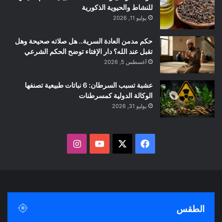
للنشاط والحيوية الذكورية
يوليو 11, 2026
حكم مدمن العادة السرية.. هل صلاته صحيحة وهل
تقبل عند الله؟ دار الإفتاء توضح الحكم الشرعي
أغسطس 5, 2026
عشبة تسبب السرطان: 6 نباتات طبيعية تصنفها
الوكالة الدولية كمسرطنات
يوليو 31, 2026
ف
ا
ي
X
Y
ن
س
o
س
ب
u
ت
الطقس