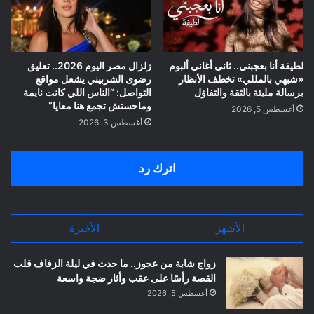
لطيفة أنا بعجبني.. ثاني أغاني ألبوم
زلزال مصر اليوم 2026.. تعليق
«شبهي بالمللي» تخطف الأنظار
رضوى الشربيني يشعل مواقع
برسالة مليئة بالثقة والتفاؤل
التواصل: “الناس اللي كانت نايمة
وماحستش تجمع هنا معايا”
أغسطس 5, 2026
أغسطس 3, 2026
اترك رد
الأشهر
الأخيرة
زواج شابة من عجوز.. ما حدث في ليلة الزفاف قلب
القصة رأسًا على عقب وأثار ضجة واسعة
أغسطس 5, 2026