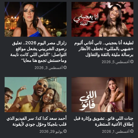
لطيفة أنا بعجبني.. ثاني أغاني ألبوم
زلزال مصر اليوم 2026.. تعليق
«شبهي بالمللي» تخطف الأنظار
رضوى الشربيني يشعل مواقع
برسالة مليئة بالثقة والتفاؤل
التواصل: “الناس اللي كانت نايمة
وماحستش تجمع هنا معايا”
أغسطس 5, 2026
أغسطس 3, 2026
جنات اللي فاتو.. تشويق وإثارة قبل
أحمد سعد كدا كدا: سر الفيديو الذي
إطلاق الأغنية المنتظرة
قلب بلجيكا وحوّل جودي لأيقونة
أغسطس 1, 2026
يوليو 29, 2026