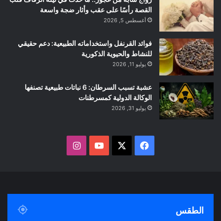
القصة رأسًا على عقب وأثار ضجة واسعة
أغسطس 5, 2026
فوائد القرنفل واستخداماته الطبيعية: دعم حقيقي
للنشاط والحيوية الذكورية
يوليو 11, 2026
عشبة تسبب السرطان: 6 نباتات طبيعية تصنفها
الوكالة الدولية كمسرطنات
يوليو 31, 2026
ف
ا
ي
X
Y
ن
س
o
س
ب
u
ت
الطقس