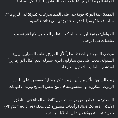
الأمانة المهنية تفرض علينا توضيح الحقائق التالية بكل صراحة:
الكمية: حبة البركة قوية جداً على الكبد بجرعات كبيرة؛ لذا التزم بـ “7
حبات فقط” يومياً. الإفراط قد يؤدي إلى نتائج عكسية.
الحوامل: يمنع تناول حبة البركة بانتظام للحوامل لأنها قد تسبب
تقلصات في الرحم.
مرضى السيولة والضغط: نظراً لأن المزيج ينظف الشرايين ويزيد
السيولة، يجب على من يتناولون أدوية سيولة الدم (مثل الوارفارين)
استشارة الطبيب لتعديل الجرعات.
زيت الزيتون: تأكد من أن الزيت “بكر ممتاز” ومعصور على البارد؛
الزيوت المكررة أو المغشوشة لا تمنح نفس النتائج وتزيد الالتهابات.
المصدر: مستخلص من دراسات حول “أنظمة الغذاء في مناطق
الأبديّة” (Blue Zones) وأبحاث منشورة في مجلة (Phytomedicine)
حول تأثير الثيموكينون على الخلايا المناعية.