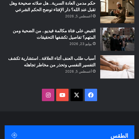
حكم مدمن العادة السرية.. هل صلاته صحيحة وهل
تقبل عند الله؟ دار الإفتاء توضح الحكم الشرعي
أغسطس 5, 2026
القبض على فتاة مكالمة فيديو.. من الضحية ومن
المتهم؟ تفاصيل تكشفها التحقيقات
يوليو 23, 2026
أسباب طلب العنف أثناء العلاقة.. استشارية تكشف
التفسير النفسي وتحذر من مخاطر تجاهله
أغسطس 5, 2026
ف
ا
ي
X
Y
ن
س
o
س
ب
u
ت
الطقس