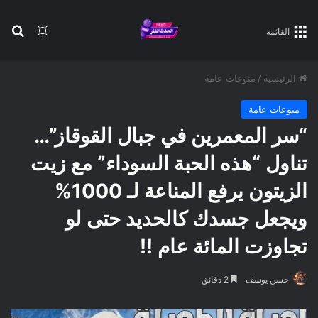
بح
الوضع ا
القائمة
الرئيسية
/
منوعات عامة
منوعات عامة
“سر المعمرين في جبال القوقاز”…
تناول “هذه الحبة السوداء” مع زيت
الزيتون يرفع المناعة لـ 1000%
ويجعل جسدك كالحديد حتى لو
تجاوزت المائة عام !!
حسن يوسف
2 دقائق