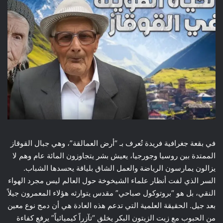
في بقعة جغرافية فريدة تُعرف بـ “أرض العمالقة”، وهي جبال القوقاز
الممتدة بين روسيا وجورجيا، يعيش بشر يتجاوزون المائة عام وهم لا
يزالون يمارسون الرياضة والعمل الشاق بلياقة يحسدها الشباب.
السر الذي لفت أنظار علماء الشيخوخة حول العالم ليس مجرد الهواء
النقي، بل هو “بروتوكول صباحي” مقدس يتوارثه هؤلاء المعمرون جيلاً
بعد جيل. الحقيقة العلمية التي تدعم هذه العادة هي أن دمج نوع معين
من الحبوب مع زيت الزيتون البكر يخلق “تآزراً كيميائياً” يرفع كفاءة