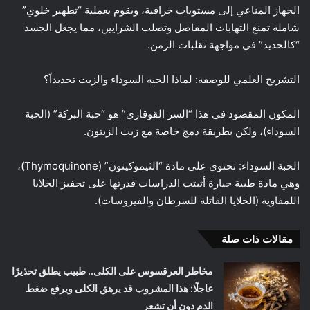
الجهاز المناعي إلى مستويات خرافية، ويقوم بعملية “تطهير خلوي”
شاملة تمنع التهابات المفاصل وتصلب الشرايين، مما يجعل الجسد
“كالحديد” في مواجهة تقلبات الزمن.
التشريح العلمي للوصفة: لماذا الحبة السوداء والزيت تحديداً؟
المكون المقصود في هذا “السر القوقازي” هو “حبة البركة” (الحبة
السوداء)، ولكن بطريقة دمج خاصة مع زيت الزيتون.
الحبة السوداء: تحتوي على مادة “الثيموكينون” (Thymoquinone)،
وهي مادة طبية جبارة أثبتت الدراسات قدرتها على تحفيز الخلايا
اللمفاوية (الخلايا القاتلة للسرطان والفيروسات).
مقالات ذات صلة
مخاطر العرقسوس على الكلى.. طبيب يطلق تحذيرًا
عاجلًا: هذا المشروب قد يرهق الكلى ويرفع ضغط
الدم دون أن تشعر