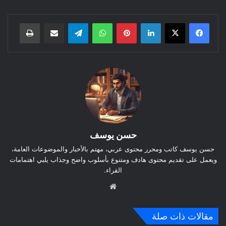
لينكدإن
بينتيريست
واتساب
تيلقرام
مشاركة عبر البريد
طباعة
حسن يوسف
حسن يوسف كاتب ومحرر محتوى عربي، مهتم بالأخبار والموضوعات العامة،
ويعمل على تقديم محتوى هادف ومتنوع بأسلوب واضح وجذاب يلبي اهتمامات
القراء.
موق
ع
الوي
مقالات ذات صلة
ب