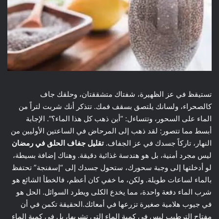
تستيقظ في عز الظهيرة، شفتاك متشققتان، وحلقك جاف
كالصحراء، ولسانك يلتصق بسقف فمك. تتذكر أنك شربت لتراً من
الماء على السحور، وتتساءل: “أين ذهب كل هذا الماء؟”. الإجابة
أبسط مما تتصور: لقد ذهب إلى المرحاض في الساعتين الأوليين من
النهار، تاركاً جسدك في عز الجفاف.
تقليل جفاف الحلق في رمضان
ليس مجرد أمنية، بل هو هندسة غذائية دقيقة. وهناك إضافة بسيطة،
لو أدخلتها إلى وجبة سحورك، ستحول جسدك إلى “إسفنجة” تحتفظ
بالماء لساعات طويلة. ولكن، ما خفي كان أعظم، فالخطأ الشائع هو
شرب الماء دفعة واحدة، مما يخدع الكلى ويطرد السوائل. الحل هو
في جيوب هلامية صغيرة تزرعها في أمعائك.الحقيقة تكمن في أن
مفتاح الترطيب ليس في كمية الماء التي تشربها، بل في كمية الماء