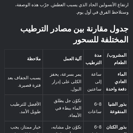
ارتفاع الأنسولين الحاد الذي يسبب العطش. جرّب هذه الوصفة،
وستلاحظ الفرق في أول يوم.
جدول مقارنة بين مصادر الترطيب
المختلفة للسحور
المشروب/
مدة
آلية العمل
ملاحظة
الطعام
الترطيب
الماء
ساعة
يمر بسرعة، يحفز
يسبب الجفاف بعد
العادي
إلى
الكلى على إدرار
فترة قصيرة.
دفعة واحدة
ساعتين
البول.
تكوّن جل يطلق
بذور الشيا
6-8
الأفضل للترطيب
الماء ببطء في
المنقوعة
ساعات
طويل الأمد.
الأمعاء.
بذور الكتان
6-8
تكوّن جل مشابه،
خيار ممتاز، يجب