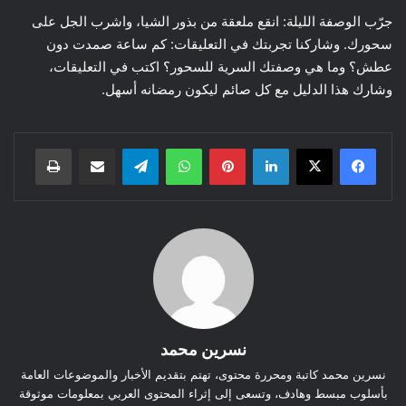
جرّب الوصفة الليلة: انقع ملعقة من بذور الشيا، واشرب الجل على
سحورك. وشاركنا تجربتك في التعليقات: كم ساعة صمدت دون
عطش؟ وما هي وصفتك السرية للسحور؟ اكتب في التعليقات،
وشارك هذا الدليل مع كل صائم ليكون رمضانه أسهل.
لينكدإن
بينتيريست
واتساب
تيلقرام
مشاركة عبر البريد
طباعة
نسرين محمد
نسرين محمد كاتبة ومحررة محتوى، تهتم بتقديم الأخبار والموضوعات العامة
بأسلوب مبسط وهادف، وتسعى إلى إثراء المحتوى العربي بمعلومات موثوقة