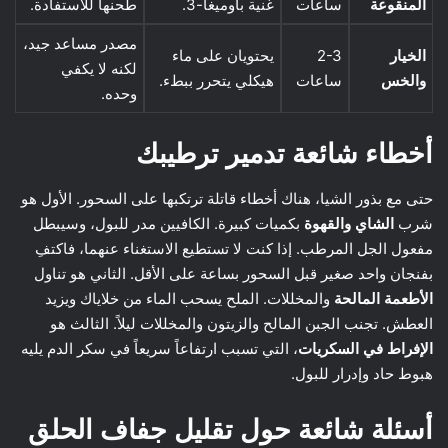
المنقوعة
ساعات
غنية بأوميغا-3.
طحنها للاستفادة.
مصدر مساعد جيد،
الخيار
2-3
يحتويان على ماء
لكنه لا يكفي
والخس
ساعات
هيكلي يتحرر ببطء.
وحده.
أخطاء شائعة تدمير ترطيبك
حتى مع بذور الشيا، هناك أخطاء قاتلة ترتكبها على السحور. الأول هو
شرب
الشاي والقهوة
بكميات كبيرة. الكافيين مدر للبول، وسيبطل
مفعول الجل المرطب. إذا كنت لا تستطيع الاستغناء عنهما، فاكتفِ
بفنجان واحد صغير قبل السحور بساعة على الأقل. الثاني هو تناول
الأطعمة المالحة
والمخللات. الملح يسحب الماء من خلاياك ويزيد
العطش. تجنب الجبن المالح والزيتون والمخللات ليلاً. الثالث هو
الإفراط في السكريات
، التي تسبب ارتفاعاً سريعاً في سكر الدم يليه
هبوط حاد وإدرار للبول.
أسئلة شائعة حول تقليل جفاف الحلق