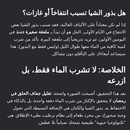
هل بذور الشيا تسبب انتفاخاً أو غازات؟
إذا لم تكن معتاداً على الألياف العالية، فقد تسبب بذور الشيا بعض
الانتفاخ في الأيام الأولى. الحل هو أن تبدأ بـ
ملعقة صغيرة
فقط في
اليومين الأولين، ثم تزيد تدريجياً إلى ملعقة كبيرة. تأكد من شرب
كمية كافية من الماء معها طوال الليل (وليس فقط مع البذور). هذا
سيساعد أمعاءك على التأقلم دون مشاكل.
الخلاصة: لا تشرب الماء فقط، بل
ازرعه
بعد هذا التحقيق، أصبحت الصورة واضحة.
تقليل جفاف الحلق في
رمضان
لا يتحقق بالإكثار من شرب الماء دفعة واحدة، بل بالذكاء في
الاحتفاظ به. بذور الشيا والكتان هي الإضافة البسيطة التي تحول
وجبة سحورك من مجرد طعام إلى نظام ترطيب بطيء الإطلاق. هي
“تكنولوجيا حيوية” طبيعية تمنحك صياماً بلا عطش.