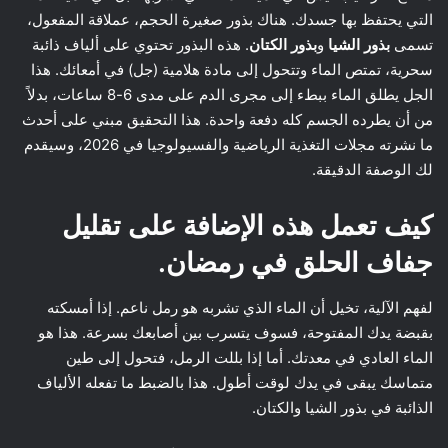
التي يحتفظ بها جسدك. هناك بذور صغيرة الحجم، عملاقة المفعول،
تسمى
بذور الشيا
و
بذور الكتان
. هذه البذور تحتوي على ألياف ذائبة
سحرية، تمتص الماء وتتحول إلى مادة هلامية (جل) في أمعائك. هذا
الجل يطلق الماء ببطء إلى مجرى الدم على مدى 6-8 ساعات، بدلاً
من أن يطرده الجسم كله دفعة واحدة. هذا التحقيق مبني على أحدث
ما نشرته مجلات التغذية الرياضية والفسيولوجيا في 2026، وسيقدم
لك الوصفة الدقيقة.
كيف تعمل هذه الإضافة على تقليل
جفاف الحلق في رمضان.
لفهم الآلية، تخيل أن الماء الذي تشربه هو رمل ناعم. إذا أمسكته
بقبضة يدك المفتوحة، فسوف يتسرب بين أصابعك بسرعة. هذا هو
الماء العادي في معدتك. أما إذا بللت الرمل، فتحول إلى طين
متماسك يبقى في يدك لوقت أطول. هذا بالضبط ما تفعله الألياف
الذائبة في بذور الشيا والكتان.