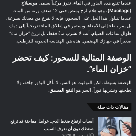
عندما تنقع هذه البذور في الماء، تفرز مركباً يسمى
موسيلاج
(Mucilage)
، وهو هلام لزج يمتص حتى 12 ضعف وزنه من الماء.
عندما تتناول هذا الجل على السحور، فإنه لا يفرغ من معدتك بسرعة،
بل يمر ببطء إلى الأمعاء، ويستمر في إطلاق الماء تدريجياً إلى دمك
طوال ساعات الصيام. أنت لا تشرب ماءً فقط، بل تزرع “خزان ماء”
صغيراً في جهازك الهضمي. هذه هي الهندسة الحيوية للترطيب.
الوصفة المثالية للسحور: كيف تحضر
“خزان الماء”.
الوصفة بسيطة، لكن التوقيت هو السر. لا تأكل البذور جافة، ولا
تطحنها وتشربها فوراً. السر هو
النقع المسبق
.
مقالات ذات صلة
أسباب ارتفاع ضغط الدم.. عوامل مفاجئة قد ترفع
ضغطك دون أن تعرف السبب
أغسطس 8, 2026