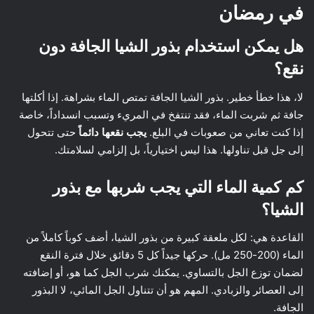
في رمضان
هل يمكن استخدام بذور الشيا الجافة دون
نقع؟
لا، هذا خطأ خطير. بذور الشيا الجافة تمتص الماء بشراهة. إذا أكلتها
جافة ثم شربت الماء، فقد تنتفخ في المريء وتسبب انسداداً، خاصة
إذا كنت تعاني من صعوبات في البلع.
يجب نقعها دائماً
حتى تتحول
إلى جل قبل تناولها. هذا ليس اختيارياً، بل إلزامي لسلامتك.
كم كمية الماء التي يجب شربها مع بذور
الشيا؟
القاعدة هي: لكل ملعقة كبيرة من بذور الشيا، أضف كوباً كاملاً من
الماء (200-250 مل). حركها جيداً كل 5 دقائق خلال فترة النقع
لضمان توزع الجل بالتساوي. يمكنك شرب الجل كما هو، أو إضافته
إلى العصائر والزبادي. المهم هو أن تتناول الجل المائي، لا البذور
الجافة.