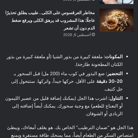
مخاطر العرقسوس على الكلى.. طبيب يطلق تحذيرًا
عاجلًا: هذا المشروب قد يرهق الكلى ويرفع ضغط
الدم دون أن تشعر
أغسطس 6, 2026
المكونات:
ملعقة كبيرة من بذور الشيا (أو ملعقة كبيرة من بذور
الكتان المطحونة طازجة).
التحضير:
ضع البذور في كوب ماء (200 مل) قبل السحور بـ
20-30 دقيقة
على الأقل. حركها جيداً، واتركها. ستتحول إلى
جل كثيف.
التناول:
اشرب هذا الجل (يمكنك إضافة قليل من عصير الليمون
أو النعناع للطعم) مع وجبة سحورك. يمكنك أيضاً إضافته إلى
الزبادي أو الشوفان.
هذا الجل هو “ضمان الترطيب” الخاص بك. هو يغلف أمعاءك، ويبطئ
امتصاص السكر من الطعام أيضاً، مما يمنحك طاقة مستقرة ويمنع