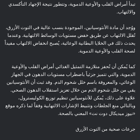
تبدأ أمراض القلب والأوعية الدموية، وتتطور نتيجة الإجهاد التأكسدي
والالتهاب.
ووُجد أن مادة الأنثوسيانين، الموجودة بنسب عالية في التوت الأزرق،
تُقلل الالتهاب عن طريق خفض مستويات الوسائط الالتهابية. وعندما
يحدث ذلك في الخلايا البطانية الوعائية، يُصبح انخفاض الالتهاب مفيداً
لصحة القلب والأوعية الدموية.
كما يُمكن أن تُحفز متلازمة التمثيل الغذائي أمراض القلب والأوعية
الدموية، والتي تتميز جزئياً باضطراب مستويات الدهون في الجهاز
الوعائي، والمعروفة باسم خلل شحوم الدم. وقد ثبت أن الأنثوسيانين
يقي من خلل شحوم الدم من خلال تعزيز استقلاب الدهون الصحي.
علاوة على ذلك، يُمكن للأنثوسيانين تنظيم توزيع الكوليسترول،
وبالتالي منع الجلطات وتثبيط الإشارات الالتهابية وفقاً لما ذكره موقع
«نيوز ميديكال دوت نت» المعني بالصحة.
جرعات صحية من التوت الأزرق