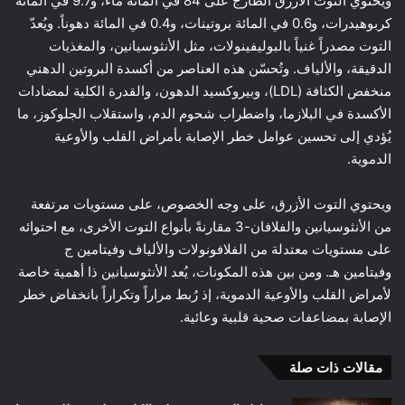
ويحتوي التوت الأزرق الطازج على 84 في المائة ماء، و9.7 في المائة
كربوهيدرات، و0.6 في المائة بروتينات، و0.4 في المائة دهوناً. ويُعدّ
التوت مصدراً غنياً بالبوليفينولات، مثل الأنثوسيانين، والمغذيات
الدقيقة، والألياف. وتُحسّن هذه العناصر من أكسدة البروتين الدهني
منخفض الكثافة (LDL)، وبيروكسيد الدهون، والقدرة الكلية لمضادات
الأكسدة في البلازما، واضطراب شحوم الدم، واستقلاب الجلوكوز، ما
يُؤدي إلى تحسين عوامل خطر الإصابة بأمراض القلب والأوعية
الدموية.
ويحتوي التوت الأزرق، على وجه الخصوص، على مستويات مرتفعة
من الأنثوسيانين والفلافان-3 مقارنةً بأنواع التوت الأخرى، مع احتوائه
على مستويات معتدلة من الفلافونولات والألياف وفيتامين ج
وفيتامين هـ. ومن بين هذه المكونات، يُعد الأنثوسيانين ذا أهمية خاصة
لأمراض القلب والأوعية الدموية، إذ رُبط مراراً وتكراراً بانخفاض خطر
الإصابة بمضاعفات صحية قلبية وعائية.
مقالات ذات صلة