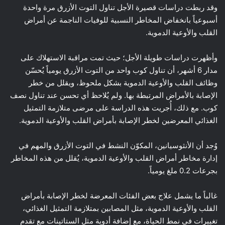
وقد ربطت دراسات قصيرة الأجل تناول التوت الأزرق مرة واحدة
أسبوعياً بانخفاض المخاطر النسبية للوفيات الناجمة عن أمراض
القلب والأوعية الدموية.
وأظهرت دراسات طويلة الأجل؛ حيث تمت مراقبة الاستهلاك على
مدار 6 أشهر، أن تناول كوب واحد من التوت الأزرق يومياً يُحسّن
وظائف القلب والأوعية الدموية بشكل ملحوظ، ويقلل من خطر
الإصابة بالأمراض المرتبطة بها. ولم يُلاحظ أي تحسن عند تناول نصف
كوب. مع ذلك، أُجريت هذه الدراسة على مرضى متلازمة التمثيل
الغذائي المعرضين لخطر الإصابة بأمراض القلب والأوعية الدموية.
وُجد أن الأنثوسيانين، المكوّن النشط في التوت الأزرق والمهم في
إدارة مخاطر أمراض القلب والأوعية الدموية، يُقلل من هذه المخاطر
بجرعات 0.2 ملغ يومياً.
غالباً ما يشمل علاج بعض الفئات المعرضة لخطر الإصابة بأمراض
القلب والأوعية الدموية، مثل المصابين بمتلازمة التمثيل الغذائي،
تغييرات في نمط الحياة، مع إضافة أدوية مثل الستاتينات مع تقدم