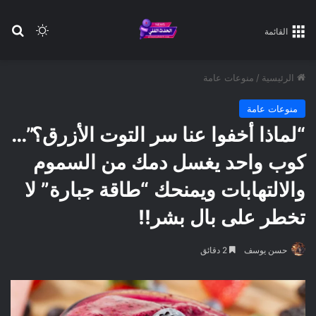
بح
الوضع ا
القائمة
الرئيسية
/
منوعات عامة
منوعات عامة
“لماذا أخفوا عنا سر التوت الأزرق؟”…
كوب واحد يغسل دمك من السموم
والالتهابات ويمنحك “طاقة جبارة” لا
تخطر على بال بشر!!
حسن يوسف
2 دقائق