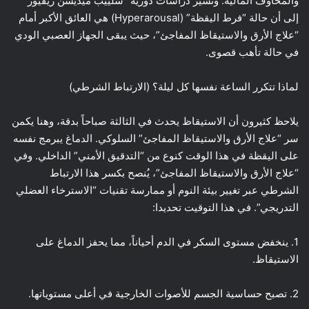
والمخاوف المالية. وتشير دراسات دورية “سلييب ميديسن ريفيوز”
إلى أن حالة “فرط اليقظة” (Hyperarousal) هي العائق الأكبر أمام
“علاج الأرق والاستيقاظ المفاجئ”، حيث يبقى الجهاز العصبي الودي
في حالة تأهب قصوى.
لماذا تتكرر الساعة نفسها كل ليلة؟ (الارتباط الشرطي)
يلاحظ كثيرون أن الاستيقاظ يحدث في الثالثة صباحاً بدقة، وهنا يكمن
سر “علاج الأرق والاستيقاظ المفاجئ” السلوكي. الدماغ يبرمج نفسه
على اليقظة في هذا الوقت كنوع من “التدقيق الأمني” الداخلي. وفي
“علاج الأرق والاستيقاظ المفاجئ”، يُنصح بكسر هذا الارتباط
الشرطي عبر تغيير بيئة النوم أو ممارسة تقنيات “الاسترخاء العضلي
التدريجي”. في هذا التوقيت تحديدا:
1. ينخفض مستوى السكر في الدم أحياناً، مما يحفز الدماغ على
الاستيقاظ.
2. تصبح حساسية الجسم للأصوات الخارجية في أعلى مستوياتها.