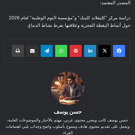
المصدر المعتمد:
دراسة مركز “كليفلاند كلينك” و”مؤسسة النوم الوطنية” لعام 2026
حول أنماط اليقظة الفجرية وعلاقتها بفرط نشاط الدماغ.
لينكدإن
بينتيريست
واتساب
تيلقرام
مشاركة عبر البريد
طباعة
حسن يوسف
حسن يوسف كاتب ومحرر محتوى عربي، مهتم بالأخبار والموضوعات العامة،
ويعمل على تقديم محتوى هادف ومتنوع بأسلوب واضح وجذاب يلبي اهتمامات
القراء.