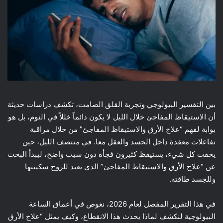
بين التفسير البيولوجي وتجربة القلق الصامت، تكشف دراسات حديثة
أن الاستيقاظ المفاجئ خلال الليل لا يكون دائماً خللاً في النوم، بل هو
بوابة لفهم “علاج الأرق والاستيقاظ المفاجئ” من خلال مراقبة
تفاعلات معقدة داخل الجسد والعقل معا. في منتصف الليل، حين
يخفت كل شيء، يستيقظ كثيرون فجأة دون سبب واضح، ليبدأ البحث
عن “علاج الأرق والاستيقاظ المفاجئ” الذي يعيد للروح سكينتها
وللجسد طاقته.
في هذا التقرير المفصل لعام 2026، نغوص في أعماق الساعة
البيولوجية لنكشف لماذا يحدث هذا الانقطاع، وكيف يمثل “علاج الأرق