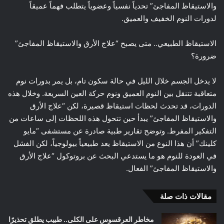
والاستيقاظ المفاجئ” تحدياً نفسياً وعضوياً يتطلب فهماً عميقاً
لدورات النوم الخفيف والعميق.
الاستيقاظ الطبيعي.. متى يصبح “علاج الأرق والاستيقاظ المفاجئ”
ضرورة؟
لا يدخل الجسم خلال الليل في حالة سكون تام، بل يمر بدورات نوم
متعاقبة تتنقل بين النوم العميق ونوم حركة العين السريعة. وخلال هذه
الدورات، قد تحدث لحظات استيقاظ قصيرة، لكن “علاج الأرق
والاستيقاظ المفاجئ” يبدأ حين تتحول هذه اللحظات إلى ساعات من
التفكير المفرط. وتوضح تقارير طبية صادرة عن مستشفى “مايو
كلينك” أن هذا النوع من الاستيقاظ يعد طبيعياً بيولوجياً، لكن الفشل
في العودة للنوم هو ما يستدعي البحث عن بروتوكول “علاج الأرق
والاستيقاظ المفاجئ” الفعال.
مقالات ذات صلة
مخاطر العرقسوس على الكلى.. طبيب يطلق تحذيرًا