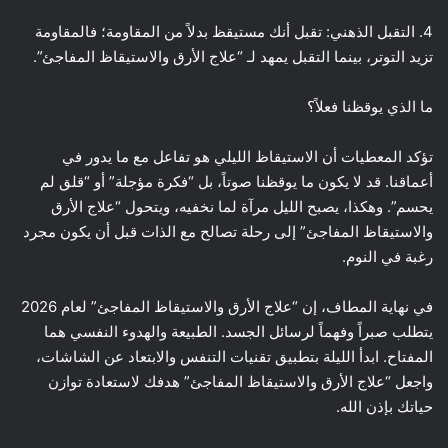
4. التقبل الذهني: تقبل أنك مستيقظ بدلاً من المقاومة؛ فالمقاومة
تزيد التوتر، بينما التقبل يمهد لـ “علاج الأرق والاستيقاظ المفاجئ”.
ما الذي يوقظنا فعلاً؟
تؤكد المعطيات أن الاستيقاظ الليلي هو تفاعل مع ما يدور في
أعماقنا. قد لا يكون ما يوقظنا صوتاً، بل “فكرة مؤجلة” أو “قلق لم
يحسم”. وهكذا، يصبح الليل مرآة لما نخفيه، ويتحول “علاج الأرق
والاستيقاظ المفاجئ” إلى رحلة تصالح مع الذات قبل أن يكون مجرد
رغبة في النوم.
في نهاية المطاف، إن “علاج الأرق والاستيقاظ المفاجئ” لعام 2026
يتطلب صبراً وفهماً لرسائل الجسد. الطبيعة والهدوء النفسي هما
المفتاح. ابدأ الليلة بتطبيق تقنيات التنفس والابتعاد عن الشاشات،
واجعل “علاج الأرق والاستيقاظ المفاجئ” هدفك لاستعادة توازن
حياتك بإذن الله.