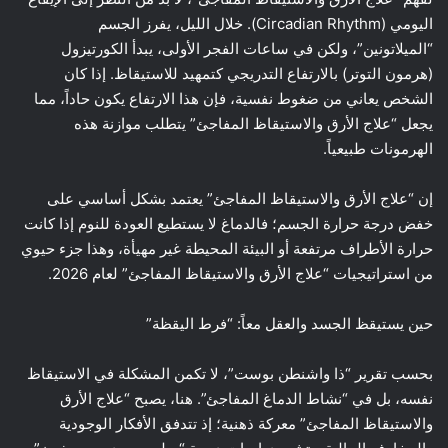
اليومي (Circadian Rhythm). خلال الليل، يفرز الجسم
“الميلاتونين”، ولكن في ساعات الفجر الأولى، يبدأ الكورتيزول
(هرمون التوتر) بالارتفاع التدريجي كتمهيد للاستيقاظ. إذا كان
الشخص يعاني من ضغوط نفسية، فإن هذا الارتفاع يكون حاداً، مما
يجعل “علاج الأرق والاستيقاظ المفاجئ” يتطلب موازنة هذه
الهرمونات طبيعياً.
إن “علاج الأرق والاستيقاظ المفاجئ” يعتمد بشكل أساسي على
خفض درجة حرارة الجسم؛ فالدماغ لا يستطيع العودة للنوم إذا كانت
حرارة الأطراف مرتفعة أو البيئة المحيطة غير مهيأة، وهذا جزء حيوي
من استراتيجيات “علاج الأرق والاستيقاظ المفاجئ” لعام 2026.
حين يستيقظ الجسد والعقل معاً: “فرط اليقظة”
بحسب تقرير “ذا واشنطن بوست”، لا تكمن المشكلة في الاستيقاظ
نفسه، بل في “نشاط الدماغ المفاجئ”. هنا، يصبح “علاج الأرق
والاستيقاظ المفاجئ” معركة ذهنية؛ إذ تتدفق الأفكار الوجودية