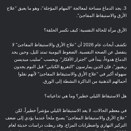
3. يجد الدماغ مساحة لمعالجة “المهام المؤجلة”، وهو ما يعيق “علاج
الأرق والاستيقاظ المفاجئ”.
الأرق مرآة للحالة النفسية: كيف نكسر الحلقة؟
تكشف أبحاث عام 2026 أن “علاج الأرق والاستيقاظ المفاجئ” لا
ينفصل عن الصحة النفسية. الضغوط اليومية تمتد لليل، وحين يجد
الدماغ هدوءاً، يبدأ في “اجترار الأفكار”. وبحسب “سليب ميديسن
ريفيوز”، فإن الذين يمارسون “التفريغ الكتابي” قبل النوم يجدون
سهولة أكبر في “علاج الأرق والاستيقاظ المفاجئ” لأنهم نقلوا
أحمالهم الذهنية من الذاكرة النشطة إلى الورق.
هل الاستيقاظ الليلي خطير؟ وما هي تداعياته؟
في معظم الحالات، لا يعد الاستيقاظ الليلي مؤشراً خطيراً، لكن
“علاج الأرق والاستيقاظ المفاجئ” يصبح ملحاً عندما يؤدي إلى ضعف
التركيز النهاري واضطرابات المزاج. وقد ربطت دراسات حديثة لعام